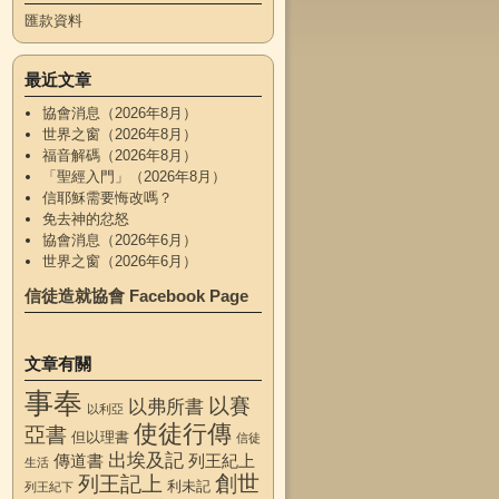
匯款資料
最近文章
協會消息（2026年8月）
世界之窗（2026年8月）
福音解碼（2026年8月）
「聖經入門」（2026年8月）
信耶穌需要悔改嗎？
免去神的忿怒
協會消息（2026年6月）
世界之窗（2026年6月）
信徒造就協會 Facebook Page
文章有關
事奉
以賽
以弗所書
以利亞
使徒行傳
亞書
但以理書
信徒
出埃及記
傳道書
列王紀上
生活
創世
列王記上
利未記
列王紀下