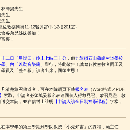
－林澤揚先生
明先生
光先生
龍佐敦德興街11-12號興富中心2樓201室）
教會各弟兄姊妹參加！
豐富裏！
月十二日「星期四」晚上七時三十分
，假
九龍鑽石山蒲崗村道學校
小學」內「以勒音樂廳」
舉行，特此敬告！誠邀各教會牧者同工及
」學員及「整全報」讀者出席，同頌主恩！
，凡清楚蒙召傳道者，可在本院網頁下載
報名表
（
Word格式
／
PDF
9】
索取。申請者必須填妥報名表連同個人得救見證、蒙召見證、教
自送交本院，並在信封上註明
【申請入讀全日制神學課程】
字樣，
兄在本學年的第三學期到學院教授「小先知書」的課程，願主使