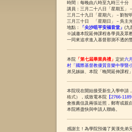
時間：每晚由八時至九時三十分
講員：三月二十八日「星期五」
三月二十九日「星期六」－劉智
三月三十日 「星期日」－吳主
地點：
「尖沙咀平安福音堂」
(九
※誠邀本院延伸課程各學員及眾
一同來追求進入基督那測不透的
本院
「第七屆畢業典禮」
定於
六
村「國際基督教優質音樂中學暨
弟兄姊妹、本院「晚間延伸課程
本院現在開始接受新生入學申請
格式
），或致電本院
【2766-118
會推薦信及兩張近照，郵寄或親
本院將盡快與申請人聯絡。
感謝主！為學院預備了黃漢先弟