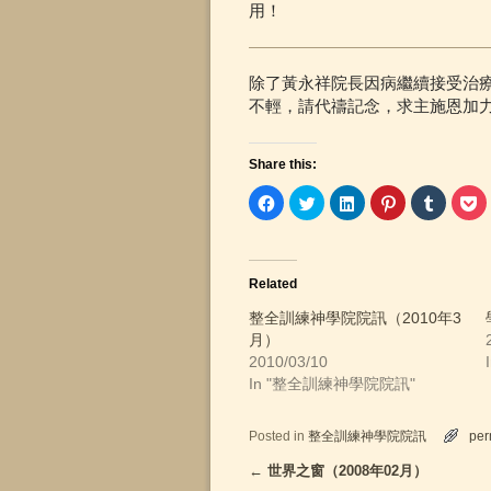
用！
除了黃永祥院長因病繼續接受治
不輕，請代禱記念，求主施恩加
Share this:
C
C
C
C
C
C
l
l
l
l
l
l
i
i
i
i
i
i
c
c
c
c
c
c
k
k
k
k
k
k
t
t
t
t
t
t
o
o
o
o
o
o
Related
s
s
s
s
s
s
h
h
h
h
h
h
a
a
a
a
a
a
整全訓練神學院院訊（2010年3
r
r
r
r
r
r
月）
e
e
e
e
e
e
o
o
o
o
o
o
2010/03/10
n
n
n
n
n
n
F
T
L
P
T
P
In "整全訓練神學院院訊"
a
w
i
i
u
o
c
i
n
n
m
c
e
t
k
t
b
k
b
t
e
e
l
e
Posted in
整全訓練神學院院訊
per
o
e
d
r
r
t
o
r
I
e
(
(
←
世界之窗（2008年02月）
Post navigation
k
(
n
s
O
O
(
O
(
t
p
p