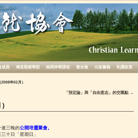
會成員
傳道聖經學院
晚間神學課程
整全報
出版書籍
私隱政策
2008年02月）
「預定論」與「自由意志」的交匯點
→
月）
一連三晚的
公開培靈聚會。
至三十日「星期日」