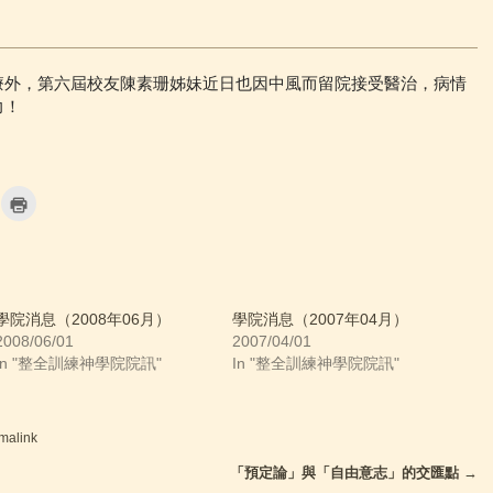
療外，第六屆校友陳素珊姊妹近日也因中風而留院接受醫治，病情
力！
C
l
i
c
k
t
o
p
r
i
學院消息（2008年06月）
學院消息（2007年04月）
n
2008/06/01
2007/04/01
t
(
In "整全訓練神學院院訊"
In "整全訓練神學院院訊"
O
p
e
n
s
i
malink
n
n
「預定論」與「自由意志」的交匯點
→
e
w