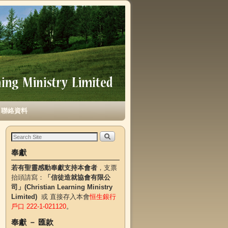
聯絡資料
奉獻
若有聖靈感動奉獻支持本會者
，支票
抬頭請寫：
「信徒造就協會有限公
司」(Christian Learning Ministry
Limited)
或 直接存入本會
恒生銀行
戶口 222-1-021120
。
奉獻 － 匯款