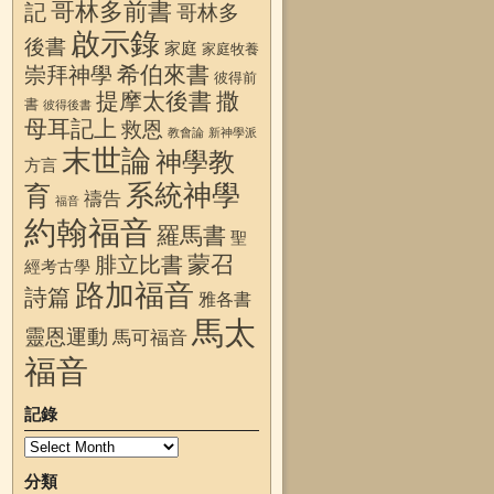
哥林多前書
記
哥林多
啟示錄
後書
家庭
家庭牧養
希伯來書
崇拜神學
彼得前
提摩太後書
撒
書
彼得後書
母耳記上
救恩
教會論
新神學派
末世論
神學教
方言
系統神學
育
禱告
福音
約翰福音
羅馬書
聖
蒙召
腓立比書
經考古學
路加福音
詩篇
雅各書
馬太
靈恩運動
馬可福音
福音
記錄
分類