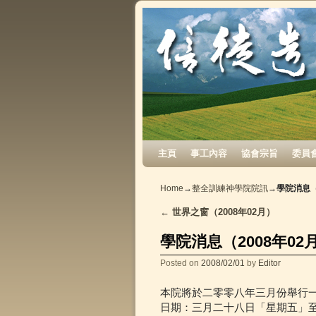
Skip to primary content
Skip to secondary content
主頁
事工內容
協會宗旨
委員
Home
→
整全訓練神學院院訊
→
學院消息（
←
世界之窗（2008年02月）
Post navigation
學院消息（2008年02
Posted on
2008/02/01
by
Editor
本院將於二零零八年三月份舉行
日期：三月二十八日「星期五」