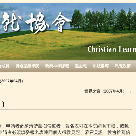
會成員
傳道聖經學院
晚間神學課程
整全報
出版書籍
私隱政策
2007年04月）
世界之窗（2007年4月）
→
月）
申請，申請者必須清楚蒙召傳道者，報名表可在本院網頁下載，或致
。申請者必須填妥報名表連同個人得救見證、蒙召見證、教會推薦信