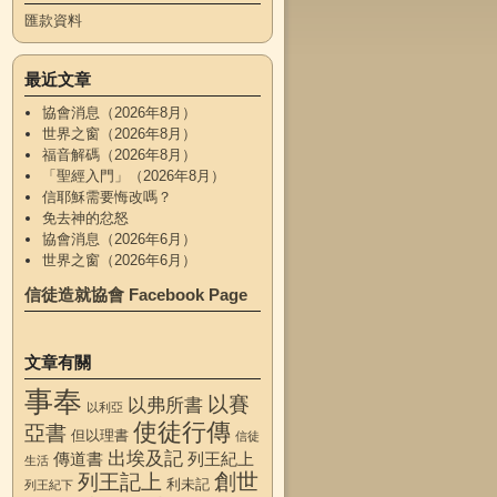
匯款資料
最近文章
協會消息（2026年8月）
世界之窗（2026年8月）
福音解碼（2026年8月）
「聖經入門」（2026年8月）
信耶穌需要悔改嗎？
免去神的忿怒
協會消息（2026年6月）
世界之窗（2026年6月）
信徒造就協會 Facebook Page
文章有關
事奉
以賽
以弗所書
以利亞
使徒行傳
亞書
但以理書
信徒
出埃及記
傳道書
列王紀上
生活
創世
列王記上
利未記
列王紀下