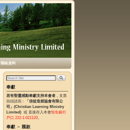
聯絡資料
奉獻
若有聖靈感動奉獻支持本會者
，支票
抬頭請寫：
「信徒造就協會有限公
司」(Christian Learning Ministry
Limited)
或 直接存入本會
恒生銀行
戶口 222-1-021120
。
奉獻 － 匯款