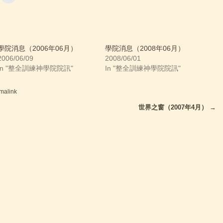
i
c
k
t
o
p
r
i
學院消息（2006年06月）
學院消息（2008年06月）
n
2006/06/09
2008/06/01
t
(
In "整全訓練神學院院訊"
In "整全訓練神學院院訊"
O
p
e
n
malink
s
i
n
世界之窗（2007年4月）
→
n
e
w
w
i
n
d
o
w
)