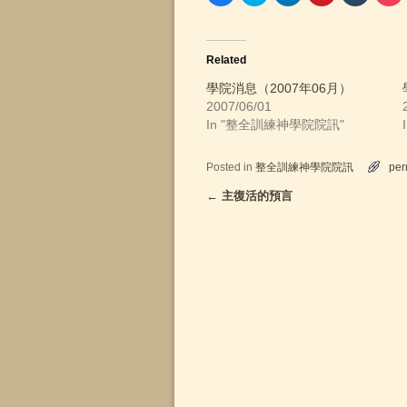
i
i
i
i
i
i
c
c
c
c
c
c
k
k
k
k
k
k
t
t
t
t
t
t
o
o
o
o
o
o
Related
s
s
s
s
s
s
h
h
h
h
h
h
a
a
a
a
a
a
學院消息（2007年06月）
r
r
r
r
r
r
2007/06/01
e
e
e
e
e
e
o
o
o
o
o
o
In "整全訓練神學院院訊"
n
n
n
n
n
n
F
T
L
P
T
P
a
w
i
i
u
o
c
i
n
n
m
c
Posted in
整全訓練神學院院訊
per
e
t
k
t
b
k
b
t
e
e
l
e
o
e
d
r
r
t
←
主復活的預言
Post navigation
o
r
I
e
(
(
k
(
n
s
O
O
(
O
(
t
p
p
O
p
O
(
e
e
p
e
p
O
n
n
e
n
e
p
s
s
n
s
n
e
i
i
s
i
s
n
n
n
i
n
i
s
n
n
n
n
n
i
e
e
n
e
n
n
w
w
e
w
e
n
w
w
w
w
w
e
i
i
w
i
w
w
n
n
i
n
i
w
d
d
n
d
n
i
o
o
d
o
d
n
w
w
o
w
o
d
)
)
w
)
w
o