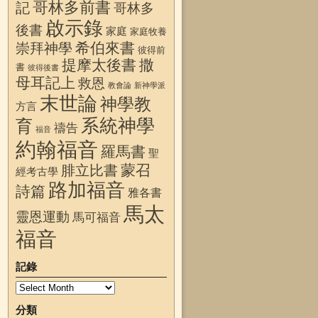
哥林多前書
記
哥林多
啟示錄
後書
家庭
家庭牧養
希伯來書
崇拜神學
彼得前
提摩太後書
撒
書
彼得後書
母耳記上
救恩
教會論
新神學派
末世論
神學教
方言
系統神學
育
禱告
福音
約翰福音
羅馬書
聖
蒙召
腓立比書
經考古學
路加福音
詩篇
雅各書
馬太
靈恩運動
馬可福音
福音
記錄
分類