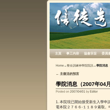
Skip to primary content
Skip to secondary content
主頁
事工內容
協會宗旨
委員
Home
→
整全訓練神學院院訊
→
學院消息（
←
主復活的預言
Post navigation
學院消息（2007年04
Posted on
2007/04/01
by
Editor
1. 本院現已開始接受新生入學
電本院２７６６-１１８９索取