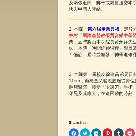
及兩張近照，郵寄或親自送交本
快與申請人聯絡。
2. 本院
「第六屆畢業典禮」
定於
校村「國際基督教優質音樂中學
業，屆時將由本院院長黃永祥先
妹、本院「晚間延伸課程」學員
＊備註：屆時並頒發「神學進修
3. 本院第一屆校友徐建昌弟兄
11cm，而檢查又發現腫瘤從原位
腫瘤醫院」接受「冷凍刀」手術
弟兄及其家人，在這困難的時刻
Share this:
C
C
C
C
C
C
l
l
l
l
l
l