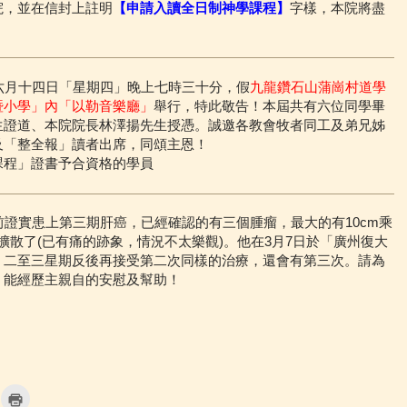
院，並在信封上註明
【申請入讀全日制神學課程】
字樣，本院將盡
六月十四日「星期四」晚上七時三十分，假
九龍鑽石山蒲崗村道學
暨小學」內「以勒音樂廳」
舉行，特此敬告！本屆共有六位同學畢
生證道、本院院長林澤揚先生授憑。誠邀各教會牧者同工及弟兄姊
及「整全報」讀者出席，同頌主恩！
課程」證書予合資格的學員
日前證實患上第三期肝癌，已經確認的有三個腫瘤，最大的有10cm乘
擴散了(已有痛的跡象，情況不太樂觀)。他在3月7日於「廣州復大
。二至三星期反後再接受第二次同樣的治療，還會有第三次。請為
，能經歷主親自的安慰及幫助！
C
l