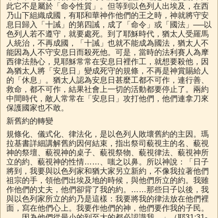
此它不是屬於「命令性質」。但等到以色列人出埃及，在西
乃山下組織成國，有耶和華神作他們的王之時，神就將守安
息日歸入「十誡」的第四誡，成了「命令」或「國法」──以
色列人若不遵守，就要處死。到了耶穌時代，猶太人受羅馬
人統治，不再成國，「十誡」也就不能成為國法，猶太人不
能因為人不守安息日而殺死他。可是，當時的法利賽人為摩
西律法熱心，見耶穌常常在安息日裡作工，就想要殺他，因
為猶太人將「安息日」變成死守的規條，不再是神賞賜給人
的「休息」。猶太人認為安息日甚麼工都不可作，連行善、
救命，都不可作，結果社會上一切的活動都要停止了。兩約
中間時代，敵人常常在「安息日」攻打他們，他們連拿刀來
保護國家也不敢。
新舊約的轉變
規條化、儀式化、律法化，是以色列人敗壞舊約的主因。瑪
拉基書詳細講解舊約因何結束，指出祭司藐視主的名、藐視
神的祭壇、藐視神的桌子、藐視祭物、藐視律法、藐視神所
立的約、藐視神的性情……、嗤之以鼻。所以神說：「日子
將到，我要與以色列家和猶大家另立新約，不像我拉著他們
祖宗的手，領他們出埃及地的時候，與他們所立的約。我雖
作他們的丈夫，他們卻背了我的約。……那些日子以後，我
與以色列家所立的約乃是這樣：我要將我的律法放在他們裡
面，寫在他們心上。我要作他們的神，他們要作我的子民。
……因為他們從最小的到至大的都必認識我。」（耶31:31-