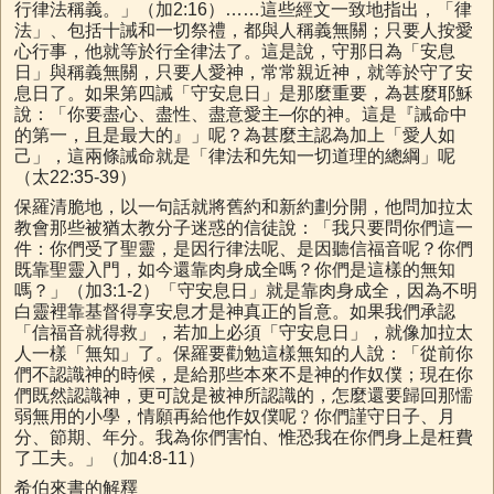
行律法稱義。」（加2:16）……這些經文一致地指出，「律
法」、包括十誡和一切祭禮，都與人稱義無關；只要人按愛
心行事，他就等於行全律法了。這是說，守那日為「安息
日」與稱義無關，只要人愛神，常常親近神，就等於守了安
息日了。如果第四誡「守安息日」是那麼重要，為甚麼耶穌
說：「你要盡心、盡性、盡意愛主─你的神。這是『誡命中
的第一，且是最大的』」呢？為甚麼主認為加上「愛人如
己」，這兩條誡命就是「律法和先知一切道理的總綱」呢
（太22:35-39）
保羅清脆地，以一句話就將舊約和新約劃分開，他問加拉太
教會那些被猶太教分子迷惑的信徒說：「我只要問你們這一
件：你們受了聖靈，是因行律法呢、是因聽信福音呢？你們
既靠聖靈入門，如今還靠肉身成全嗎？你們是這樣的無知
嗎？」（加3:1-2）「守安息日」就是靠肉身成全，因為不明
白靈裡靠基督得享安息才是神真正的旨意。如果我們承認
「信福音就得救」，若加上必須「守安息日」，就像加拉太
人一樣「無知」了。保羅要勸勉這樣無知的人說：「從前你
們不認識神的時候，是給那些本來不是神的作奴僕；現在你
們既然認識神，更可說是被神所認識的，怎麼還要歸回那懦
弱無用的小學，情願再給他作奴僕呢﹖你們謹守日子、月
分、節期、年分。我為你們害怕、惟恐我在你們身上是枉費
了工夫。」（加4:8-11）
希伯來書的解釋