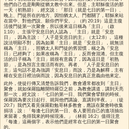
他們自己也是剛剛從猶太教中出來。但是，主耶穌復活的那
一天（初熟節），經文說：「那日（就是七日的第一日）、
晚上、門徒所在的地方、因怕猶太人、門都關了，耶穌來站
在當中、對他們說、願你們平安。」（約 20:19）這是主復
活後門徒第一次聚會，所以後來這日稱為「主日」（啟
1:10）。主張守安息日的人認為，「主日」就是「安息
日」，因為主說：「人子是安息日的主」（太12:8）。這種
說法明顯不對，因為如果「主日」就是「安息日」，就無須
稱為「主日」，照猶太人和門徒的舊習慣，稱之為「安息
日」已經夠了；如果改稱為「主日」，反而會混淆。但主復
活的日子稱為「主日」就很有意義了，因為這日是「初熟
節」，是為預言主復活而有的。再者、「人子是安息日的
主」這句話不是為強調「安息日」而說，乃是為解釋，主有
權在安息日裡治病而說，因為安息日的真正意義由他來定。
此外，使徒行傳又清楚告訴我們，教會通常都改到「主日」
聚會，就如保羅臨離開特羅亞之前，為教會講道，講到天亮
那一次，經文說：「七日的第一日、我們聚會擘餅的時候、
保羅因為要次日起行、就與他們講論、直講到半夜。」（徒
20:7）我們又看見保羅勸勉哥林多教會，應該在聚會時收集
捐項，說：「每逢七日的第一日、各人要照自己的進項抽出
來留著，免得我來的時候現湊。」（林前 16:2）值得注意
「每逢」這兩個字，表示他們是經常在七日的第一日聚會
的。