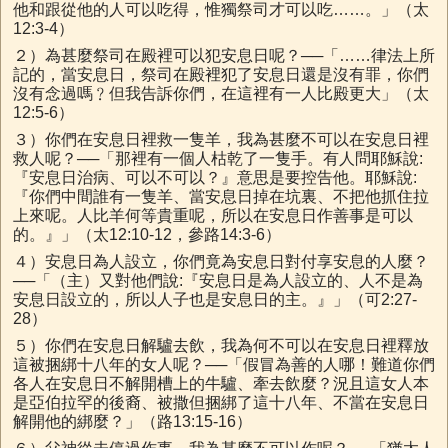
他和跟從他的人可以吃得，惟獨祭司才可以吃……。」（太
12:3-4）
２）為甚麼祭司在殿裡可以犯安息日呢？──「……律法上所
記的，當安息日，祭司在殿裡犯了安息日還是沒有罪，你們
沒有念過嗎﹖但我告訴你們，在這裡有一人比殿更大」（太
12:5-6）
３）你們在安息日裡救一隻羊，我為甚麼不可以在安息日裡
救人呢？──「那裡有一個人枯乾了一隻手。有人問耶穌說:
『安息日治病、可以不可以？』意思是要控告他。耶穌說:
『你們中間誰有一隻羊、當安息日掉在坑裏、不把他抓住拉
上來呢。人比羊何等貴重呢，所以在安息日作善事是可以
的。』」（太12:10-12，參路14:3-6）
４）安息日為人設立，你們竟為安息日對付享安息的人麼？
──「（主）又對他們說:『安息日是為人設立的、人不是為
安息日設立的，所以人子也是安息日的主。』」（可2:27-
28）
５）你們在安息日解驢去飲，我為何不可以在安息日裡釋放
這被捆綁十八年的女人呢？──「假冒為善的人哪！難道你們
各人在安息日不解開槽上的牛驢、牽去飲麼？況且這女人本
是亞伯拉罕的後裔、被撒但捆綁了這十八年、不當在安息日
解開他的綁麼？」（路13:15-16）