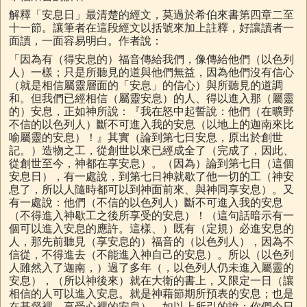
解釋「安息日」最清楚的經文，莫過於希伯來書第四章二至
十一節。讓筆者在這段經文以括號來加上註釋，好讓讀者一
面讀，一面容易明白。作者說：
「因為有（得安息的）福音傳給我們，像傳給他們（以色列
人）一樣；只是所聽見的道與他們無益，因為他們沒有信心
（就是相信屬靈層面的「安息」的信心）與所聽見的道調
和。但我們已經相信（屬靈安息）的人、得以進入那（屬靈
的）安息，正如神所說：『我在怒中起誓說：他們（在曠野
不信的以色列人）斷不可進入我的安息（以地上的迦南來比
喻屬靈的安息）！』其實（論到第七日安息，原出於創世
記。）造物之工，從創世以來已經成全了（完成了，因此、
從創世至今，神都在享安息）。（因為）論到第七日（這個
安息日），有一處說，到第七日神就歇了他一切的工（神安
息了，所以人隨時都可以到神面前來、與神同享安息）。又
有一處說：他們（不信的以色列人）斷不可進入我的安息
（不得進入神歇工之後所享受的安息）！（這句話暗示有一
個可以進入安息的應許。這樣、）既有（定規）必進安息的
人，那先前聽見（享安息的）福音的（以色列人），因為不
信從，不得進去（不能進入神自己的安息）。所以（以色列
人雖然入了迦南，）過了多年（，以色列人仍未進入屬靈的
安息），（所以神後來）就在大衛的書上，又限定一日（讓
相信的人可以進入安息。就是神藉節期所預表的安息；也是
在基督裡、享受心裡的安息），如以上所引的說：你們今日