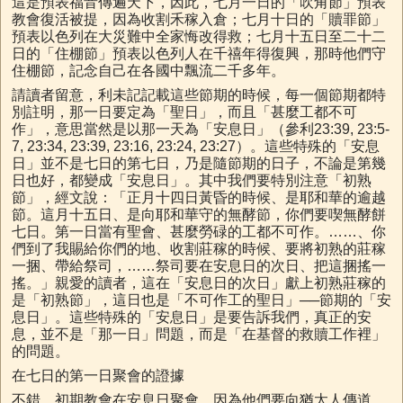
這是預表福音傳遍天下，因此，七月一日的「吹角節」預表
教會復活被提，因為收割禾稼入倉；七月十日的「贖罪節」
預表以色列在大災難中全家悔改得救；七月十五日至二十二
日的「住棚節」預表以色列人在千禧年得復興，那時他們守
住棚節，記念自己在各國中飄流二千多年。
請讀者留意，利未記記載這些節期的時候，每一個節期都特
別註明，那一日要定為「聖日」，而且「甚麼工都不可
作」，意思當然是以那一天為「安息日」（參利23:39, 23:5-
7, 23:34, 23:39, 23:16, 23:24, 23:27）。這些特殊的「安息
日」並不是七日的第七日，乃是隨節期的日子，不論是第幾
日也好，都變成「安息日」。其中我們要特別注意「初熟
節」，經文說：「正月十四日黃昏的時候、是耶和華的逾越
節。這月十五日、是向耶和華守的無酵節，你們要喫無酵餅
七日。第一日當有聖會、甚麼勞碌的工都不可作。……、你
們到了我賜給你們的地、收割莊稼的時候、要將初熟的莊稼
一捆、帶給祭司，……祭司要在安息日的次日、把這捆搖一
搖。」親愛的讀者，這在「安息日的次日」獻上初熟莊稼的
是「初熟節」，這日也是「不可作工的聖日」──節期的「安
息日」。這些特殊的「安息日」是要告訴我們，真正的安
息，並不是「那一日」問題，而是「在基督的救贖工作裡」
的問題。
在七日的第一日聚會的證據
不錯，初期教會在安息日聚會，因為他們要向猶太人傳道，