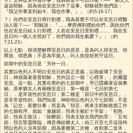
６）父神從未停過作事，我為甚麼不可以作呢？──「猶太人
逼迫耶穌、因為他在安息日作了這事。耶穌就對他們說：
『我父作事直到如今、我也作事。』」（約5:16-17）
７）你們在安息日裡行割禮，我為甚麼不可以在安息日裡醫
治人呢？──「耶穌說：『……摩西傳割禮給你們，因此你們
也在安息日給人行割禮。人若在安息日受割禮……、我在安
息日叫一個人全然好了，你們就向我生氣麼？』」（約
7:21-23）
以上七點，很清楚解釋安息日的原意，是為叫人得安息、得
釋放、得恩典；不是為牢籠人，叫人按規矩死守這日。
節期中的安息日是「另外一日」
其實以色列人不明白安息日的真正意義，以致破壞了安息
日，神就藉著基督耶穌，另外設立一個「心裡享」」的屬靈
安息。這一點，其實在舊約的七節期中，早已隱藏著這個奧
秘。原來猶太人有兩種安息日，第一種是「七日的第七
日」，是常規性的安息日；第二種是「節日中的安息日」，
是非常規性的。我們知道，神吩咐以色列人守七節期，不是
為「記念」甚麼往事；而是為「預言」將來主耶穌救贖工作
的七個程序。就如「逾越節」預表主被釘十字架；「初熟
節」預表主復活；「除酵節」預表主除去我們的罪；「五旬
節」預言聖靈降臨，傳音傳給猶太人；由三月至七月這段時
間以色列人沒有節期，因為要撒第二次種，收割第二造禾，