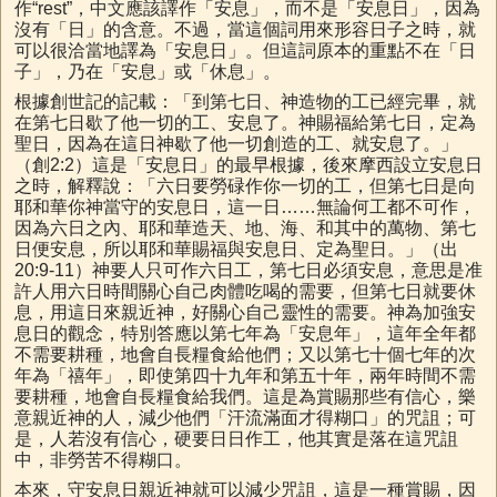
作“rest”，中文應該譯作「安息」，而不是「安息日」，因為
沒有「日」的含意。不過，當這個詞用來形容日子之時，就
可以很洽當地譯為「安息日」。但這詞原本的重點不在「日
子」，乃在「安息」或「休息」。
根據創世記的記載：「到第七日、神造物的工已經完畢，就
在第七日歇了他一切的工、安息了。神賜福給第七日，定為
聖日，因為在這日神歇了他一切創造的工、就安息了。」
（創2:2）這是「安息日」的最早根據，後來摩西設立安息日
之時，解釋說：「六日要勞碌作你一切的工，但第七日是向
耶和華你神當守的安息日，這一日……無論何工都不可作，
因為六日之內、耶和華造天、地、海、和其中的萬物、第七
日便安息，所以耶和華賜福與安息日、定為聖日。」（出
20:9-11）神要人只可作六日工，第七日必須安息，意思是准
許人用六日時間關心自己肉體吃喝的需要，但第七日就要休
息，用這日來親近神，好關心自己靈性的需要。神為加強安
息日的觀念，特別答應以第七年為「安息年」，這年全年都
不需要耕種，地會自長糧食給他們；又以第七十個七年的次
年為「禧年」，即使第四十九年和第五十年，兩年時間不需
要耕種，地會自長糧食給我們。這是為賞賜那些有信心，樂
意親近神的人，減少他們「汗流滿面才得糊口」的咒詛；可
是，人若沒有信心，硬要日日作工，他其實是落在這咒詛
中，非勞苦不得糊口。
本來，守安息日親近神就可以減少咒詛，這是一種賞賜，因