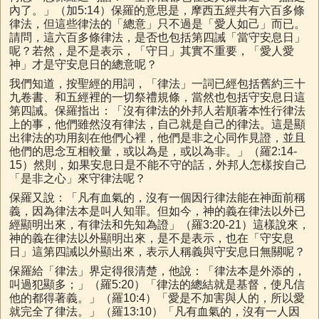
內了。」（加5:14）保羅的意思是，摩西五經共有六百多條
律法，但這些律法的「總意」只不過是「愛人如己」而已。
請問，這六百多條律法，是否也包括第四誡「當守安息日」
呢？若然，是不是表示，「守日」其實不重要，「愛人愛
神」才是守安息日的總意呢？
我們知道，按聖經的用詞，「律法」一詞已經包括舊約三十
九卷書、和五經裡的一切祭禮規條，當然也包括守安息日這
第四誡。保羅指出：「沒有律法的外邦人若順著本性行律法
上的事，他們雖然沒有律法，自己就是自己的律法。這是顯
出律法的功用刻在他們心裡，他們是非之心同作見證，並且
他們的思念互相較量，或以為是，或以為非。」（羅2:14-
15）然則，如果安息日是不能不守的話，外邦人怎樣按自己
「是非之心」來守律法呢？
保羅又說：「凡有血氣的，沒有一個因行律法能在神面前稱
義，因為律法本是叫人知罪。但如今，神的義在律法以外已
經顯明出來，有律法和先知為證」（羅3:20-21）這樣說來，
神的義在律法以外顯明出來，是不是表示，也在「守安息
日」這第四誡以外顯出來，表示人稱義與守安息日無關呢？
保羅給「律法」界定得很清楚，他說：「律法本是外添的，
叫過犯顯多；」（羅5:20）「律法的總結就是基督，使凡信
他的都得著義。」（羅10:4）「愛是不加害與人的，所以愛
就完全了律法。」（羅13:10）「凡有血氣的，沒有一人因