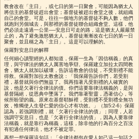
教會改在「主日」，或七日的第一日聚會，可能因為猶太人
將信主的基督徒趕出會堂；基督徒被趕出會堂之後，就組織
自己的會堂。可是，往往一個地方的基督徒不夠人數，他們
就跑到另個城去，與那裡的基督徒聯合組織會堂。這樣，他
們必須走遠過一公里──安息日可走的路，這是猶太人嚴嚴禁
止的，為了避免激怒猶太人，基督徒漸漸改在七日的第一日
聚會，並且稱之為「主日」。這是可以理解的。
保羅對安息日的解釋
任何細心讀聖經的人都知道，保羅一生為「因信稱義」的真
理，與守律法的猶太人厲害地爭辯。保羅建立加拉太四間教
會，猶太人就加以破壞，告訴這教會的信徒，不受割禮不能
得救。保羅對加拉太教會說：「我保羅告訴你們，若受割
禮，基督就與你們無益了。我再指著凡受割禮的人確實的
說，他是欠著行全律法的債。你們這要靠律法稱義的，是與
基督隔絕，從恩典中墜落了。我們靠著聖靈，憑著信心，等
候所盼望的義。原來在基督耶穌裡，受割禮不受割禮全無功
效，惟獨使人生發仁愛的信心才有功效。」（加5:2-6）保羅
認為，若強調割禮，就「欠著行全律法的債」；同理，人若
強調守安息日，也是「欠著行全律法的債」，因為人要靠律
法稱義，就是靠行為稱義，這樣，除非他的行為百分之百沒
有犯過任何律法，他才不被定罪。
再想一想保羅這句話：「全律法都包在愛人如己這一句話之