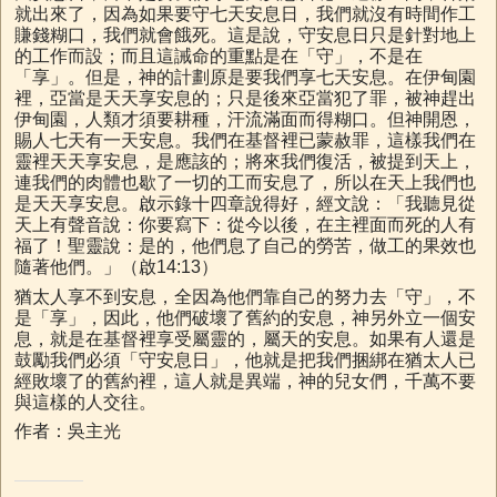
就出來了，因為如果要守七天安息日，我們就沒有時間作工
賺錢糊口，我們就會餓死。這是說，守安息日只是針對地上
的工作而設；而且這誡命的重點是在「守」，不是在
「享」。但是，神的計劃原是要我們享七天安息。在伊甸園
裡，亞當是天天享安息的；只是後來亞當犯了罪，被神趕出
伊甸園，人類才須要耕種，汗流滿面而得糊口。但神開恩，
賜人七天有一天安息。我們在基督裡已蒙赦罪，這樣我們在
靈裡天天享安息，是應該的；將來我們復活，被提到天上，
連我們的肉體也歇了一切的工而安息了，所以在天上我們也
是天天享安息。啟示錄十四章說得好，經文說：「我聽見從
天上有聲音說：你要寫下：從今以後，在主裡面而死的人有
福了！聖靈說：是的，他們息了自己的勞苦，做工的果效也
隨著他們。」（啟14:13）
猶太人享不到安息，全因為他們靠自己的努力去「守」，不
是「享」，因此，他們破壞了舊約的安息，神另外立一個安
息，就是在基督裡享受屬靈的，屬天的安息。如果有人還是
鼓勵我們必須「守安息日」，他就是把我們捆綁在猶太人已
經敗壞了的舊約裡，這人就是異端，神的兒女們，千萬不要
與這樣的人交往。
作者：吳主光