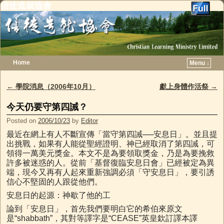
信徒造就協會
Home
Menu ↓
Skip to primary content
Skip to secondary content
←
學院消息（2006年10月）
獻上身體作活祭
→
Post navigation
今天仍要守第四誡？
Posted on
2006/10/23
by
Editor
最近在網上有人不斷宣傳「當守第四誡──安息日」。並且提
出挑戰，如果有人能從聖經證明、神已經取消了第四誡，可
領得一萬美元獎金。本文不是為要領取獎金，乃是為要挽救
許多被迷惑的人。從前「基督復臨安息日會」已經被定為異
端，現今又再有人起來重新強調必須「守安息日」，要引誘
信心不堅固的人跟從他們。
安息日的起源：神歇了他的工
論到「安息日」，首先我們要明白它的希伯來原文
是“shabbath”，其對等譯字是“CEASE”英皇欽訂譯本譯