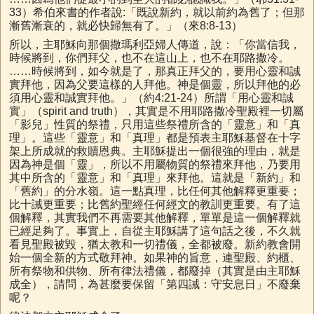
33）希伯來書的作者說:「既說新約，就以前約為舊了；但那
漸舊漸衰的，就必快歸無有了。」（來8:8-13）
所以，主耶穌向那個撒瑪利亞婦人傳道，說：「你當信我，
時候將到，你們拜父，也不在這山上，也不在耶路撒冷。
……時候將到，如今就是了，那真正拜父的，要用心靈和誠
實拜他，因為父要這樣的人拜他。神是個靈，所以拜他的必
須用心靈和誠實拜他。」（約4:21-24）所謂「用心靈和誠
實」（spirit and truth），其實是不用耶路撒冷聖殿裡一切屬
「影兒」性質的祭禮，只用這些祭禮所含的「靈意」和「真
理」。這些「靈意」和「真理」都是預表主耶穌基督在十字
架上所成就的救贖恩典。主耶穌提出一個很強的理由，就是
因為神是個「靈」，所以不用屬物質的祭禮來拜他，乃要用
其中所含的「靈意」和「真理」來拜他。這就是「新約」和
「舊約」的分水嶺。這一點真理，比任何其他解釋更重要；
比十誡更重要；比舊約聖經任何經文的教訓更重要。有了這
個解釋，其實我們不再需要其他解釋，單單是這一個解釋就
已經足夠了。事實上，自從主耶穌講了這句話之後，不久就
看見聖殿被毀，猶太教和一切禮儀，全都被廢。新約教會開
始一個全新的方式敬拜神。如果神的旨意，連聖殿、約櫃、
所有祭物和供物、所有律法禮儀，都廢掉（其實是由主耶穌
成全），請問，為甚麼要保留「第四誡：守安息日」不廢棄
呢？