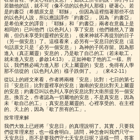
若聽他的話，就不可（像不信的以色列人那樣）硬著心。若
是約書亞（希腊原文是「耶穌」，但因為這裡指著那些不信
的以色列人說，所以應該譯作「約書亞」，因為「約書亞」
是希伯來文的譯音；「耶穌」和「約書亞」兩者在意義上是
相同的）已叫他們（以色列人）享了安息（他們雖然入了迦
南，但仍未享受到靈裡的安息），後來神就不再提別的日子
（另一個安息）了。這樣看來，必另有一安息日的安息（這
句話原文只是「必另一個安息」）為神的子民存留。因為那
進入（真正屬靈）安息的，乃是歇了自己的工（若未歇工，
就未進入安息，參啟14:13），正如神歇了他的工一樣。所
以，我們務必竭力進入那（天上屬靈的）安息，免得有人學
那不信從的（以色列人的）樣子跌倒了。 」（來4:2-11）
從以上的經文來看，作者將兩種「安息」比對：七日的第七
日「安息日」比對靈裡享的安息；迦南的安息比對天上屬靈
的安息；約書亞叫以色列人享的安息比對大衛所提另一個安
息。換言之，作者認為一切屬地的安息，不是真安息，因為
未「歇自己的工」；真安息是屬靈的、心裡享受的、在主裡
的、天上的，因為「歇了所有的工」。
按常理來解
我們大致上已經將「安息日」的真理說明了。其實，只要我
們從常理來想，也一樣會明白。請問，神怎會叫我們只守一
天安息日，而不是要我們守七天安息日呢？這樣一問，答案