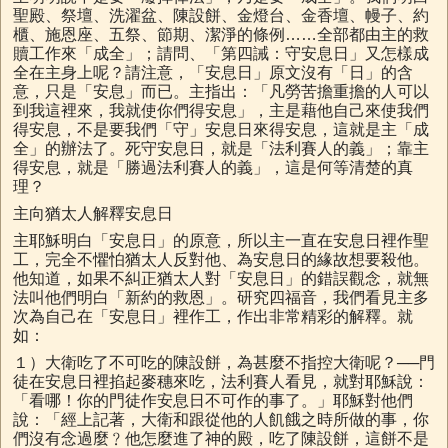
聖殿、祭壇、洗濯盆、陳設餅、金燈台、金香壇、幔子、約
櫃、施恩座、五祭、節期、潔淨的條例……全部都由主的救
贖工作來「成全」；請問、「第四誡：守安息日」又怎樣成
全在主身上呢？請注意，「安息日」原文沒有「日」的含
意，只是「安息」而已。主指出：「凡勞苦擔重擔的人可以
到我這裡來，我就使你們得安息」，主是藉他自己來使我們
得安息，不是要我們「守」安息日來得安息，這就是主「成
全」的辦法了。死守安息日，就是「法利賽人的義」；靠主
得安息，就是「勝過法利賽人的義」，這是何等清楚的真
理？
主向猶太人解釋安息日
主耶穌明白「安息日」的原意，所以主一直在安息日裡作聖
工，完全不懼怕猶太人反對他、為安息日的緣故想要殺他。
他知道，如果不糾正猶太人對「安息日」的錯誤觀念，就無
法叫他們明白「新約的救恩」。研究四福音，我們看見主多
次為自己在「安息日」裡作工，作出非常精彩的解釋。就
如：
１）大衛吃了不可吃的陳設餅，為甚麼不指控大衛呢？──門
徒在安息日裡掐起麥穗來吃，法利賽人看見，就對耶穌說：
「看哪！你的門徒作安息日不可作的事了。」耶穌對他們
說：「經上記著，大衛和跟從他的人飢餓之時所做的事，你
們沒有念過麼﹖他怎麼進了神的殿，吃了陳設餅，這餅不是