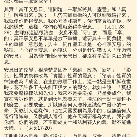
律法都由主耶穌成全了
其實「當守安息日」這問題，主耶穌將其「靈意」和「真
理」解釋出來，說：「凡勞苦擔重擔的人可以到我這裡來，
我就使你們得安息。我心裡柔和謙卑，你們當負我的軛，學
我的樣式；這樣，你們心裡就必得享安息。」（太11:28-
29）主耶穌這話很清楚，安息不是「守」的，而是「享」
的；真正享安息不單單是放下重擔，還要與主一同負軛、擔
主的重擔，意思是，與主一同作聖工才是「心裡享安息」的
秘訣。「心裡享安息」的說法，分明是針對猶太人「守肉體
的安息」，因為他們雖然守安息日，卻沒有享受到真正的安
息。
安息日的改變，很清楚是因為「舊約」改為「新約」；「影
兒」性質的祭禮改為「實體」性質的靈意；「預表」性質的
律法改為「成全」在主的救贖工作上。這一點是主耶穌在世
時，花了許多工夫去糾正猶太人的觀念。就如主說：「莫想
我來要廢掉律法和先知，我來不是要廢掉、乃是要成全。我
實在告訴你們、就是到天地都廢去了、律法的一點一畫也不
能廢去、都要成全。所以無論何人廢掉這誡命中最小的一
條、又教訓人這樣作、他在天國要稱為最小的，但無論何人
遵行這誡命、又教訓人遵行、他在天國要稱為大的。我告訴
你們、你們的義、若不勝於文士和法利賽人的義、斷不能進
天國。」（太5:17-20）
主明明說不是要「廢掉律法」，乃是要「成全」。我們明白