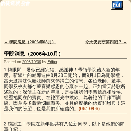
信徒造就協會
Skip to primary content
Skip to secondary content
←
學院消息（2006年08月）
今天仍要守第四誡？
→
Post navigation
學院消息（2006年10月）
Posted on
2006/10/06
by
Editor
1.轉眼間，暑假已經完結。感謝神！帶領學院踏入新的年
度。新學年的輔導週由8月28日開始，而9月1日為開學禮，
當天邀請沈保羅牧師前來傳講主的信息。各位老師、董事、
同學及校友都存著喜樂感恩的心聚在一起。正如當天詩歌所
述說的：深信主在新的年度，是要讓我們學習信靠和等候、
經歷祂同在的寶貴、在祂面光中歡欣、為著祂的工作而訓
練、因為多多蒙憐憫而讚美、並且經歷祂的信實和恩典！這
是我們的盼望，也是我們所確信的。
(06/10/06)
2.感謝主！學院在新年度共有八位新同學，以下是他們的簡
單介紹：