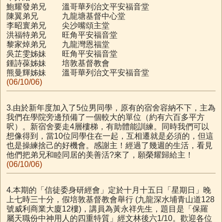
鮑耀發弟兄 溫哥華列治文平安福音堂
陳翼弟兄 九龍塘基督中心堂
李昭寰弟兄 尖沙嘴頌主堂
洪福特弟兄 旺角平安福音堂
黎家焯弟兄 九龍灣恩福堂
吳芷雯姊妹 旺角平安福音堂
鍾詩葆姊妹 培敦基督教會
熊曼輝姊妹 溫哥華列治文平安福音堂
(06/10/06)
3.由於新年度加入了5位男同學，原有的宿舍容納不下，主為
我們在學院旁邊預備了一個較大的單位（約有六百多平方
呎）。新宿舍要走4層樓梯，有助體能訓練。同時我們可以
想像得到，當10位同學住在一起，互相遷就是必須的，但這
也是操練捨己的好機會。感謝主！經過了幾週的生活，看見
他們把弟兄和睦同居的美善活?來了，願榮耀歸給主！
(06/10/06)
4.本期的「信徒委身研經會」定於十月十五日「星期日」晚
上七時三十分，假培敦基督教會舉行 (九龍深水埔青山道128
號威利商業大廈12樓)，講員為黃永祥先生，題目是「保羅
屬天職份中神用人的四重特質」經文林後六1/10。歡迎各位