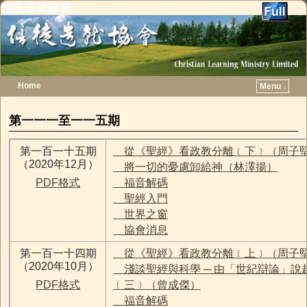
信徒造就協會
Home
Menu ↓
Skip to primary content
Skip to secondary content
第一一一至一一五期
第一百一十五期
從《聖經》看政教分離﹝下﹞（周子
（2020年12月）
將一切的憂慮卸給神（林澤揚）
PDF格式
福音解碼
聖經入門
世界之窗
協會消息
第一百一十四期
從《聖經》看政教分離﹝上﹞（周子
（2020年10月）
淺談聖經與科學 ─ 由「世紀辯論」說
PDF格式
﹝三﹞（曾成傑）
福音解碼