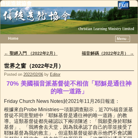
信徒造就協會
Home
Menu ↓
Skip to primary content
Skip to secondary content
←
聖經入門 （2022年2月）
福音解碼（2022年2月）
→
Post navigation
世界之窗（2022年2月）
Posted on
2022/02/06
by
Editor
70% 美國福音派基督徒不相信「耶穌是通往神
的唯一道路」
Friday Church News Notes於2021年11月26日報道：
根據來自Probe Ministries一項新調查顯示，近70%福音派基
督徒不同意聖經中「耶穌基督是通往神的唯一道路」的教
導。這類基督徒都先確認以下兩項陳述：「我願委身於耶穌
基督」、「我將會去天堂，因為我承認了自己的罪並接受了
耶穌基督為我的救主」，但這類基督徒卻表示他們不會試圖