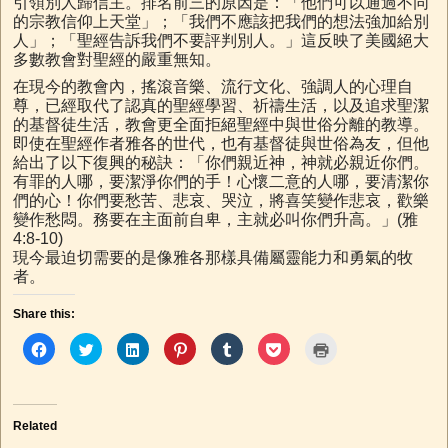
引領別人歸信主。排名前三的原因是：「他們可以通過不同
的宗教信仰上天堂」；「我們不應該把我們的想法強加給別
人」；「聖經告訴我們不要評判別人。」這反映了美國絕大
多數教會對聖經的嚴重無知。
在現今的教會內，搖滾音樂、流行文化、強調人的心理自
尊，已經取代了認真的聖經學習、祈禱生活，以及追求聖潔
的基督徒生活，教會更全面拒絕聖經中與世俗分離的教導。
即使在聖經作者雅各的世代，也有基督徒與世俗為友，但他
給出了以下復興的秘訣：「你們親近神，神就必親近你們。
有罪的人哪，要潔淨你們的手！心懷二意的人哪，要清潔你
們的心！你們要愁苦、悲哀、哭泣，將喜笑變作悲哀，歡樂
變作愁悶。務要在主面前自卑，主就必叫你們升高。」(雅
4:8-10)
現今最迫切需要的是像雅各那樣具備屬靈能力和勇氣的牧
者。
Share this:
C
C
C
C
C
C
C
l
l
l
l
l
l
l
i
i
i
i
i
i
i
c
c
c
c
c
c
c
k
k
k
k
k
k
k
t
t
t
t
t
t
t
o
o
o
o
o
o
o
Related
s
s
s
s
s
s
p
h
h
h
h
h
h
r