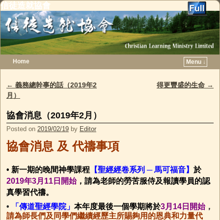
信徒造就協會
Home
Menu ↓
Skip to primary content
Skip to secondary content
←
義務總幹事的話（2019年2
得更豐盛的生命
→
Post navigation
月）
協會消息（2019年2月）
Posted on
2019/02/19
by
Editor
協會消息
及
代禱事項
• 新一期的晚間神學課程
【聖經經卷系列 ─ 馬可福音】
於
2019年3月11日開始
，請為老師的勞苦服侍及報讀學員的認
真學習代禱。
•
「傳道聖經學院」
本年度
最後一個學期將於
3月14日開始
，
請為師長們及同學們繼續經歷主所賜夠用的恩典和力量代