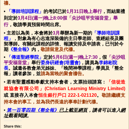
禱。
•
「導師培訓課程」
的考試已於
1月31日晚上舉行
，而結業禮
則定於
3月4日(週一)晚上8:00假「尖沙咀平安福音堂」舉
行
，敬請學員預留時間出席。
•
主若以為美，本會將於
3月
舉辦為新一期的
「導師培訓課
程」
，對象為有心志進深裝備的主日學老師、查經組長及團
契導師。有關此課程的詳情、報讀安排及申請表，已刊於今
期
《整全報》
內，
敬請留意及代禱。
•
「傳道聖經學院」
定於
5月6日(週一)晚上7:30
，假
「尖沙咀
平安福音堂」
舉行
委身硏經會(培靈會)
，講員為
李錦彬院
長
。誠邀各教會弟兄姊妹、「晚間神學課程」學員及「整全
報」讀者參加，並
請為當晚的聚會禱告。
•
若有聖靈感動奉獻支持本會者，支票抬頭請寫：
「信徒造
就協會有限公司」(Christian Learning Ministry Limited)
或 直接存入本會
恒生銀行戶口 222-1-021120
。
敬請繼續支
持本會的事工，並為我們長遠的事奉計劃代禱。
•
第一百零四期
《整全報》
已上載至網頁
，讀者可以進入
網
址
觀看閱讀。
Share this: