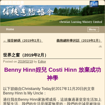
信徒造就協會
Home
Menu ↓
Skip to primary content
Skip to secondary content
←
福音解碼（2019年2月）
義務總幹事的話（2019年2月）
Post navigation
→
世界之窗（2019年2月）
Posted on
2019/02/19
by
Editor
Benny Hinn
姪兒
Costi Hinn
放棄成功
神學
以下節錄自Christianity Today於2017年11月20日的文章
Benny Hinn Is My Uncle：
過往我在Benny Hinn家族裡成長，這就像過著皇室生活加上
黑幫生活。我們的生活是揮霍無度的；我們的忠誠是被強迫