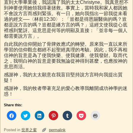
直到大學畢業後，我認識了我的太太Christyne。我真意想不
到神要使用她領我得著拯救。事實上，當時我和家人都因她
不會說方言而感到緊張。有一日，她向我指出一節我從未看
過的經文──〈林前12:30〉：「豈都是得恩賜醫病的嗎？豈
都是說方言的嗎？豈都是繙方言的嗎？」這經文使我從心底
裡感到驚訝。這意思是何等的明顯及直接：「並非每一個人
都需要說方言」。
自此我的信仰開始了骨牌效應式的轉變。原來我一直以來所
學習的信仰觀念都經不起聖經真理的考驗。因此，我不再相
信神的旨意是為了使我快樂、使我健康、使我發財。取而代
之，我明白神的旨意是要我無論從神得到甚麼，也應按神的
意思而活。
感謝神，我的太太願意在我盲目堅持說方言時向我提出質
疑！
感謝神，我的牧者帶著充足的愛心教導我離開成功神學的迷
惑！
Share this:
C
C
C
C
C
C
C
l
l
l
l
l
l
l
i
i
i
i
i
i
i
c
c
c
c
c
c
c
k
k
k
k
k
k
k
Posted in
世界之窗
permalink
t
t
t
t
t
t
t