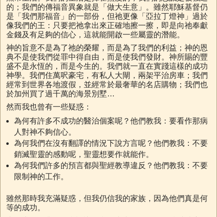
的；我們的傳福音異象就是「做大生意」。雖然耶穌基督仍
是「我們那福音」的一部份，但祂更像「亞拉丁燈神」過於
像我們的王：只要把祂拿出來正確地擦一擦，即是向祂奉獻
金錢及有足夠的信心，這就能開啟一些屬靈的潛能。
神的旨意不是為了祂的榮耀，而是為了我們的利益；神的恩
典不是使我們從罪中得自由，而是使我們發財。神所賜的豐
盛不是永恆的，而是今生的。我們就一直在實踐這樣的成功
神學。我們住萬呎豪宅，有私人大閘，兩架平治房車；我們
經常到世界各地渡假，並經常於最奢華的名店購物；我們也
於加州買了過千萬的海景別墅…
然而我也曾有一些疑惑：
為何有許多不成功的醫治個案呢？他們教我：要看作那病
人對神不夠信心。
為何我們在沒有翻譯的情況下說方言呢？他們教我：不要
銷滅聖靈的感動呢，聖靈想要作就能作。
為何我們許多的預言都與聖經教導違反？他們教我：不要
限制神的工作。
雖然那時我充滿疑惑，但我仍信我的家族，因為他們真是何
等的成功。