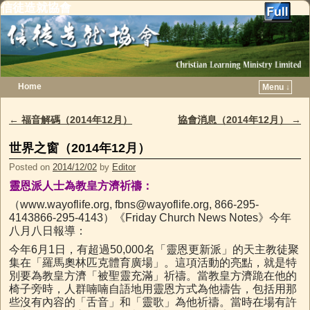
信徒造就協會
Home
Menu ↓
Skip to primary content
Skip to secondary content
←
福音解碼（2014年12月）
協會消息（2014年12月）
→
Post navigation
世界之窗（2014年12月）
Posted on
2014/12/02
by
Editor
靈恩派人士為教皇方濟祈禱：
（www.wayoflife.org,
fbns@wayoflife.org
, 866-295-
4143866-295-4143）《Friday Church News Notes》今年
八月八日報導：
今年6月1日，有超過50,000名「靈恩更新派」的天主教徒聚
集在「羅馬奧林匹克體育廣場」。這項活動的亮點，就是特
別要為教皇方濟「被聖靈充滿」祈禱。當教皇方濟跪在他的
椅子旁時，人群喃喃自語地用靈恩方式為他禱告，包括用那
些沒有內容的「舌音」和「靈歌」為他祈禱。當時在場有許