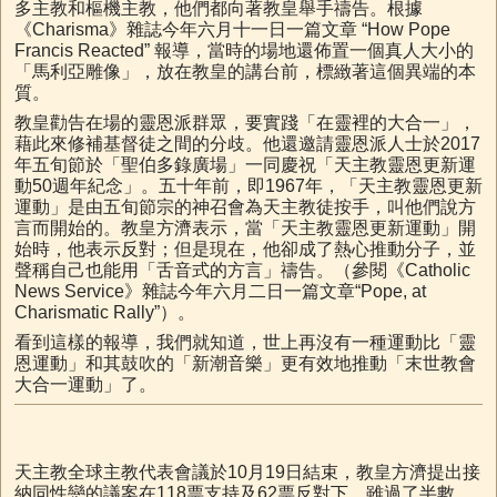
多主教和樞機主教，他們都向著教皇舉手禱告。根據
《Charisma》雜誌今年六月十一日一篇文章 “How Pope
Francis Reacted” 報導，當時的場地還佈置一個真人大小的
「馬利亞雕像」，放在教皇的講台前，標緻著這個異端的本
質。
教皇勸告在場的靈恩派群眾，要實踐「在靈裡的大合一」，
藉此來修補基督徒之間的分歧。他還邀請靈恩派人士於2017
年五旬節於「聖伯多錄廣場」一同慶祝「天主教靈恩更新運
動50週年紀念」。五十年前，即1967年，「天主教靈恩更新
運動」是由五旬節宗的神召會為天主教徒按手，叫他們說方
言而開始的。教皇方濟表示，當「天主教靈恩更新運動」開
始時，他表示反對；但是現在，他卻成了熱心推動分子，並
聲稱自己也能用「舌音式的方言」禱告。（參閱《Catholic
News Service》雜誌今年六月二日一篇文章“Pope, at
Charismatic Rally”）。
看到這樣的報導，我們就知道，世上再沒有一種運動比「靈
恩運動」和其鼓吹的「新潮音樂」更有效地推動「末世教會
大合一運動」了。
天主教全球主教代表會議於10月19日結束，教皇方濟提出接
納同性戀的議案在118票支持及62票反對下，雖過了半數，