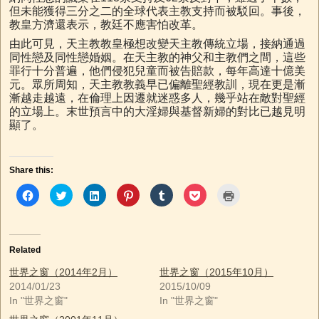
但未能獲得三分之二的全球代表主教支持而被駁回。事後，
教皇方濟還表示，教廷不應害怕改革。
由此可見，天主教教皇極想改變天主教傳統立場，接納通過
同性戀及同性戀婚姻。在天主教的神父和主教們之間，這些
罪行十分普遍，他們侵犯兒童而被告賠款，每年高達十億美
元。眾所周知，天主教教義早已偏離聖經教訓，現在更是漸
漸越走越遠，在倫理上因遷就迷惑多人，幾乎站在敵對聖經
的立場上。末世預言中的大淫婦與基督新婦的對比已越見明
顯了。
Share this:
C
C
C
C
C
C
C
l
l
l
l
l
l
l
i
i
i
i
i
i
i
c
c
c
c
c
c
c
k
k
k
k
k
k
k
t
t
t
t
t
t
t
o
o
o
o
o
o
o
Related
s
s
s
s
s
s
p
h
h
h
h
h
h
r
a
a
a
a
a
a
i
世界之窗（2014年2月）
世界之窗（2015年10月）
r
r
r
r
r
r
n
2014/01/23
2015/10/09
e
e
e
e
e
e
t
o
o
o
o
o
o
(
In "世界之窗"
In "世界之窗"
n
n
n
n
n
n
O
F
T
L
P
T
P
p