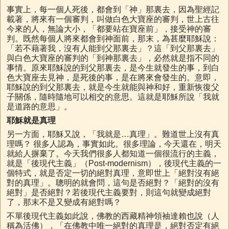
事實上，每一個人死後，都會到「神」那裏去，因為聖經記
載著，將來有一個審判，叫做白色大寶座的審判，世上古往
今來的人，無論大小，「都要站在寶座前」，接受神的審
判。既然每個人將來都會到神面前，那末，為甚麼耶穌說：
「若不藉著我，沒有人能到父那裏去」？這「到父那裏去」
與白色大寶座的審判的「到神那裏去」，必然就是指不同的
事情。原來耶穌說的到父那裏去，是今生就發生的事，到白
色大寶座去見神，是死後的事，是在將來會發生的。意即，
耶穌說的到父那裏去，就是今生就能與神和好，重新恢復父
子關係，隨時隨地可以相交的意思。這就是耶穌所說「我就
是道路的意思」。
耶穌就是真理
另一方面，耶穌又說，「我就是…真理」。難道世上沒有真
理嗎？ 很多人認為，事實如此。很多理論，今天還在，明天
就給人摒棄了。今天我們很多人都知道一個很流行的主義，
就是「後現代主義」（Post-modernism），後現代主義的一
個特式，就是否定一切的絕對真理，意即世上「絕對沒有絕
對的真理」。聰明的就會問，這句是否絕對？「絕對的沒有
絕對」是否絕對？若後現代主義要對，則這句就變成絕對
了，那末不是又變成有絕對嗎？
不單後現代主義如此說，佛教的西藏精神領袖達賴也說（人
稱為活佛），「在佛教中唯一絕對的真理是，絕對否定有絕