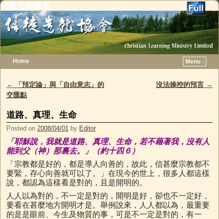
信徒造就協會
Home
Menu ↓
Skip to primary content
Skip to secondary content
←
「預定論」與「自由意志」的
沒法操控的預言
→
Post navigation
交匯點
道路、真理、生命
Posted on
2008/04/01
by
Editor
「耶穌說，我就是道路、真理、生命，若不藉著我，沒有人
能到父（神）那裏去。」（約十四６）
「宗教都是好的，都是導人向善的，故此，信甚麼宗教都不
要緊，存心向善就可以了。」在現今的世上，很多人都這樣
說，都認為這樣看是對的，且是開明的。
人人以為對的，不一定是對的，開明是好，卻也不一定好，
要看在甚麼地方開明才是。舉例說來，人人都以為，最重要
的是是眼前、今生及物質的事，可是不一定是對的，有一