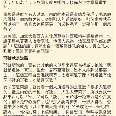
天，年紀老了，突然間人就會明白，預備永恆才是最重要
的。
宗教是甚麼？有人以為，宗教的本質是道德及倫理，認為假
若屬於一個宗教之後，令到那人的道德更好，那個宗教就是
可以的了，條條大路通羅馬，何必拘泥著一定要信那一個宗
教？
連美國、加拿大及西方人仕所尊敬的西藏精神領袖達賴，也
說不用急著要人改變宗教。他個人認為，信甚麼宗教都無所
1
謂
！這樣的話，竟然出自一個藏傳佛教的領袖，實在教人
吃驚！難道真是殊途同歸？
耶穌就是道路
耶穌所說的，實在比其他的人似乎來得更為權威，祂說「我
就是道路、真理、生命，若不藉著我，沒有人能到父那裏
去。」這樣宣稱自己唯我獨尊，太過霸道了罷！難道祗有信
仰耶穌的宗教，才是真宗教？
要回答這問題，就要看一個人所追尋的是甚麼？很多人追尋
的，祗是內心的一種「寄託」，人生太苦悶了，所以要找一
點東西可以「寄」又可以「託」，至於那一種東西是否真實
的，卻不是中心所在，也很少人認為重要，一般人都說，心
2
靈平安不就是可以？中國人是最阿Ｑ
的民族之一，聽他們
說著，「你信則有，不信則無」，你會想到，幹嗎宗教會變