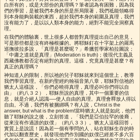
白所有的，或是大部份的真理嗎？筆者認為有困難，因為我
們的學習，是被我們本身的所是所局限著，我們祗能領略得
到本身能夠裝載的東西，超於我們本身的範圍及真理，我們
沒有能力了，是以以人類本身的能力，絕對不能完全洞察真
理。
在我們的體驗裏，世上很多人都曾對真理提出自己的意見，
可是那些都是沒有終極根據的。將耶穌釘在十字架上的羅馬
巡撫彼拉多說，「真理是甚麼呢？」希臘哲學家柏拉圖說；
「中庸之道就是真理」(Moderation is truth)；後現代主義及
西藏佛教都否定有絕對的真理。這樣，究竟真理是甚麼？有
真正的真理嗎？
神知道人的限制，所以祂的兒子耶穌就來到這個世上，教導
我們學習真理。在新約聖經約翰福音第八章，耶穌對信祂的
猶太人這樣說，「你們必曉得真理，真理必叫你們得以自
由」（約八３２），耶穌所說的真理，其中一個重要的信
息，就是介絕人認識──使人自由的真理。真理會釋放人得以
自由。不過，我們有被捆綁嗎？有人說，Christ is the
answer, but what is the problem!當時猶太人就是如此，他們
聽了耶穌的說之後，立刻答道，「我們是亞伯拉罕的後裔，
從來沒有作過誰的奴僕」（約八３３）。猶太人這樣回答，
實質上是說謊！因為若一個有學問的人，站在耶穌生存的時
代加以翻查歷史，就發現他們作別國的奴僕已經差不多六百