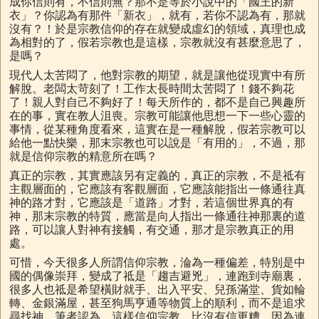
成你信則有，不信則無？那不是等於小說中的「國王的新
衣」？你認為有那件「新衣」，就有，若你不認為有，那就
沒有？！於是宗教信仰的存在就變成虛幻的領域，真理也成
為相對的了，假若宗教也是這樣，宗教就沒有甚麼意思了，
是嗎？
現代人太苦悶了，他對宗教的期望，就是讓他從現實中有所
解脫。老闆太苛刻了！工作太長時間太苦悶了！錢不夠花
了！親人對自己不夠好了！每天所作的，都不是自己興趣所
在的事，實在教人沮喪。宗教可能讓他思想一下一些心靈的
事情，從某種角度看來，這實在是一種解脫，假若宗教可以
給他一點快樂，那末宗教也可以說是「有用的」，不過，那
就是信仰宗教的精意所在嗎？
真正的宗教，其實應該另有定義的，真正的宗教，不是祗有
主觀層面的，它應該有客觀層面，它應該能指出一條通往真
神的路才對，它應該是「道路」才對，若這個世界真的有
神，那末宗教的特質，應當是向人指出一條通往神那裏的道
路，可以讓人對神有接觸，有交通，那才是宗教真正的用
處。
可惜，今天很多人所謂信仰宗教，淪為一種偏差，特別是中
國的偶像崇拜，變成了祗是「趨吉避兇」，連跑到寺廟裏，
很多人也祗是希望橫財就手、出入平安、兒孫滿堂、貨如輪
轉、金銀滿屋，甚至狗馬亨通等物質上的順利，而不是追求
尋找神。筆者認為，這樣信仰宗教，比沒有信更糟，因為連