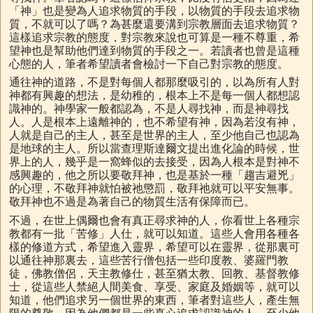
「神」也是變為人追求物質的手段，以物質的手段去追求物
質，不就可以了嗎？為甚麼還要溝到宗教層面去追求物質？
這樣追求宗教的態度，對宗教來說也可算是一種不尊重，希
望神也是幫助他們達到物質的手段之一。若讀者也曾是這種
心態的人，筆者希望讀者會檢討一下自己對宗教的態度。
通往神的道路，不是對每個人都那麼吸引的，以為所有人對
神都有興趣的想法，是幼稚的，根本上不是每一個人都想認
識神的。神學家一般都認為，不是人尋找神，而是神尋找
人。人是根本上遠離神的，也不希望有神，因為若沒有神，
人就是自己的主人，甚至是世界的主人，至少他自己也認為
是地球的主人。所以當查理斯達爾文提出進化論的時候，世
界上的人，幾乎是一窩蜂似的去接受，因為人根本是對神不
感興趣的，他之所以要敬拜神，也是基於一種「趨吉避兇」
的心理，不敬拜神就怕被祂懲罰，敬拜祂就可以平安無事。
敬拜神也不過是為著自己的物質生活有保障而已。
不過，在世上偶爾也會有真正尋求神的人，你看世上各種宗
教都有一批「苦修」人仕，就可以知道。這些人會用各種各
樣的修道方式，希望進入靈界，希望可以在靈界，從那裏可
以通往神那裏去，這些苦行僧包括一些印度教、婆羅門教
徒，佛教僧侶，天主教修仕，甚至猶太教、回教、基督教修
士，從這些人禁絕人間美食、享受、家庭及婚姻等，就可以
知道，他們追求另一個世界的東西，筆者對這些人，產生無