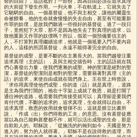
命的自由了，這話祗對了一部份，因為自由必須在追求真理
的大前提下發生作用。一列火車，不在軌道上，它就失去了
它馳騁的自由。一個基督徒，他不與主相交，讓他的屬靈生
命被餵養，他的生命就會慢慢的失去自由，甚至有可能重新
作罪的奴僕，是故我們聽過一些很好的基督徒，過了一段日
子，竟然犯下大罪，那不是因為他失去了對真理的追求，以
致他重新又作罪的奴僕嗎？所以，假若一個預備要信主的
人，不打算對真理繼續追求，他就是一個祗要入門不要內容
的人，這樣的所謂基督徒，永遠不能得著完全的自由。
基督徒的成聖，是要不斷的在主裏長大的。當我們越發注重
追求真理（主的話），及與主相交禱告時，主的話語就在我
們心裏發出力量，使我們逐漸的成聖。神的聖潔是絕對的聖
潔，基督徒的聖潔則是相對的聖潔，需要藉著對真理（主的
話）的追求，來使自由成就在我們身上。主在世上時曾說，
「求你用真理使他們成聖，你的道（話）就是真理」，道路
是主為我們打開的，祂在十字架上成就了救恩，就是打開了
通往神的道路，祗需要我們肯接受就可以；真理卻是要我們
肯付代價，不斷的追求的，追求真理，生命就得以自由，不
追求真理，救恩的效用就會發揮不出，這就是腓立比書所
說，「作成（出）你們得救的工夫」的意思。沒有基督徒應
當以為自己能夠甚麼都不作，就可以活出成聖的生命，那是
自欺欺人的。耶穌說，「從施洗的約翰到如今，天國是努力
進入的，努力的人就得著。」耶穌不是在說得救的道理，而