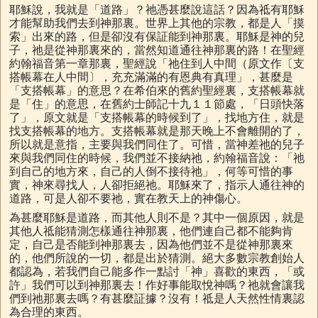
耶穌說，我就是「道路」？祂憑甚麼說這話？因為祗有耶穌
才能幫助我們去到神那裏。世界上其他的宗教，都是人「摸
索」出來的路，但是卻沒有保証能到神那裏。耶穌是神的兒
子，祂是從神那裏來的，當然知道通往神那裏的路！在聖經
約翰福音第一章那裏，聖經說「祂住到人中間（原文作〔支
搭帳幕在人中間〕，充充滿滿的有恩典有真理」，甚麼是
「支搭帳幕」的意思？在希伯來的舊約聖經裏，支搭帳幕就
是「住」的意思，在舊約士師記十九１１節處，「日頭快落
了」，原文就是「支搭帳幕的時候到了」，找地方住，就是
找支搭帳幕的地方。支搭帳幕就是那天晚上不會離開的了，
所以就是意指，主要與我們同住了。可惜，當神差祂的兒子
來與我們同住的時候，我們並不接納祂，約翰福音說：「祂
到自己的地方來，自己的人倒不接待祂」，何等可惜的事
實，神來尋找人，人卻拒絕祂。耶穌來了，指示人通往神的
道路，可是人卻不要祂，實在教天上的神傷心。
為甚麼耶穌是道路，而其他人則不是？其中一個原因，就是
其他人祗能猜測怎樣通往神那裏，他們連自己都不能夠肯
定，自己是否能到神那裏去，因為他們並不是從神那裏來
的，他們所說的一切，都是出於猜測。絕大多數宗教創始人
都認為，若我們自己能多作一點討「神」喜歡的東西，「或
許」我們可以到神那裏去！作好事能取悅神嗎？祂就會讓我
們到祂那裏去嗎？有甚麼証據？沒有！祗是人天然性情裏認
為合理的東西。