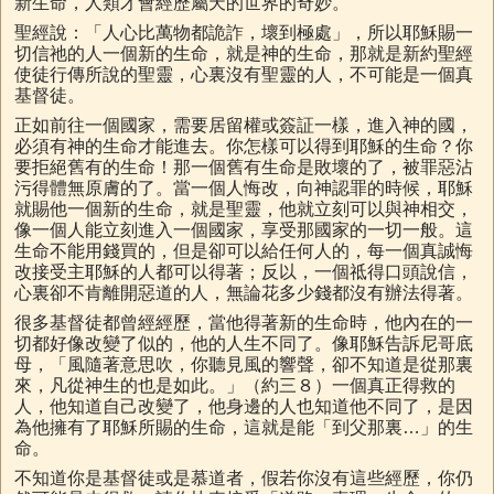
新生命，人類才會經歷屬天的世界的奇妙。
聖經說：「人心比萬物都詭詐，壞到極處」，所以耶穌賜一
切信祂的人一個新的生命，就是神的生命，那就是新約聖經
使徒行傳所說的聖靈，心裏沒有聖靈的人，不可能是一個真
基督徒。
正如前往一個國家，需要居留權或簽証一樣，進入神的國，
必須有神的生命才能進去。你怎樣可以得到耶穌的生命？你
要拒絕舊有的生命！那一個舊有生命是敗壞的了，被罪惡沾
污得體無原膚的了。當一個人悔改，向神認罪的時候，耶穌
就賜他一個新的生命，就是聖靈，他就立刻可以與神相交，
像一個人能立刻進入一個國家，享受那國家的一切一般。這
生命不能用錢買的，但是卻可以給任何人的，每一個真誠悔
改接受主耶穌的人都可以得著；反以，一個祗得口頭說信，
心裏卻不肯離開惡道的人，無論花多少錢都沒有辦法得著。
很多基督徒都曾經經歷，當他得著新的生命時，他內在的一
切都好像改變了似的，他的人生不同了。像耶穌告訴尼哥底
母，「風隨著意思吹，你聽見風的響聲，卻不知道是從那裏
來，凡從神生的也是如此。」（約三８）一個真正得救的
人，他知道自己改變了，他身邊的人也知道他不同了，是因
為他擁有了耶穌所賜的生命，這就是能「到父那裏…」的生
命。
不知道你是基督徒或是慕道者，假若你沒有這些經歷，你仍