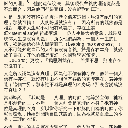
3
對的真理」
，他的這個說法，與後現代主義的理論竟然是
不謀而合，因為他們都是宣稱，沒有絕對的真理。
可是，果真沒有絕對的真理嗎？假若這個世界沒有絕對的真
理，那就可糟了！人的盼望就沒有了，因為所有的既然都是
相對，那末人生就不可能有意義了。存在主義
(Existentialism)的哲學家說，「你人生最大的意義，就是發
現你人生是沒有意義」，所以他們認為，一個人一生的目
標，祗是憑信心跳入黑暗而已（Leaping into darkness）！
人不可能知道自己的人生有沒有意義。於是存在本身，就變
成了實在，其他的都是虛幻。法國哲學家笛卡兒
（DeCarte）更說，「我思則我存」，若我不思，則連存在
都沒有了。
人之所以認為沒有真理，因為他不信有神存在，假若一個人
信有神存在，就沒有理由不相信有客觀的真理存在。若神創
造了這個世界，那末祂不就是真理的本身嗎？那裏會變成沒
有真理？！
當耶穌說：「我就是……真理」的時候，祂等於宣佈，祂就
是那創造的主，不然，一個人那會是真理的本身？祗有神一
位是真理的本身，所以當你研究一下耶穌的自稱的時候，你
就會發現，祂絕對能夠自圓其說的，因為祂就是創造主的本
身，真理的本源。
不過，真理的本身實在太豐富了，一個人窮其一生，能夠明