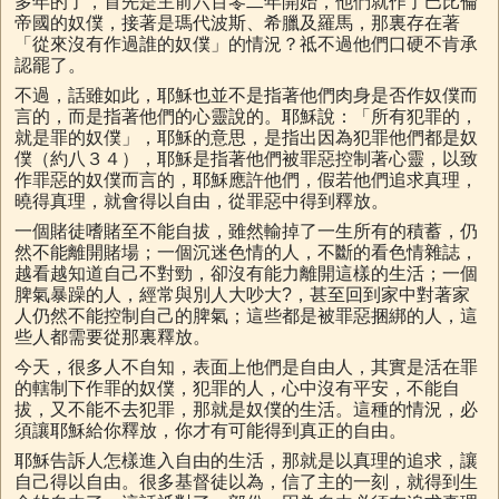
多年的了，首先是主前六百零二年開始，他們就作了巴比倫
帝國的奴僕，接著是瑪代波斯、希臘及羅馬，那裏存在著
「從來沒有作過誰的奴僕」的情況？祗不過他們口硬不肯承
認罷了。
不過，話雖如此，耶穌也並不是指著他們肉身是否作奴僕而
言的，而是指著他們的心靈說的。耶穌說：「所有犯罪的，
就是罪的奴僕」，耶穌的意思，是指出因為犯罪他們都是奴
僕（約八３４），耶穌是指著他們被罪惡控制著心靈，以致
作罪惡的奴僕而言的，耶穌應許他們，假若他們追求真理，
曉得真理，就會得以自由，從罪惡中得到釋放。
一個賭徒嗜賭至不能自拔，雖然輸掉了一生所有的積蓄，仍
然不能離開賭場；一個沉迷色情的人，不斷的看色情雜誌，
越看越知道自己不對勁，卻沒有能力離開這樣的生活；一個
脾氣暴躁的人，經常與別人大吵大?，甚至回到家中對著家
人仍然不能控制自己的脾氣；這些都是被罪惡捆綁的人，這
些人都需要從那裏釋放。
今天，很多人不自知，表面上他們是自由人，其實是活在罪
的轄制下作罪的奴僕，犯罪的人，心中沒有平安，不能自
拔，又不能不去犯罪，那就是奴僕的生活。這種的情況，必
須讓耶穌給你釋放，你才有可能得到真正的自由。
耶穌告訴人怎樣進入自由的生活，那就是以真理的追求，讓
自己得以自由。很多基督徒以為，信了主的一刻，就得到生