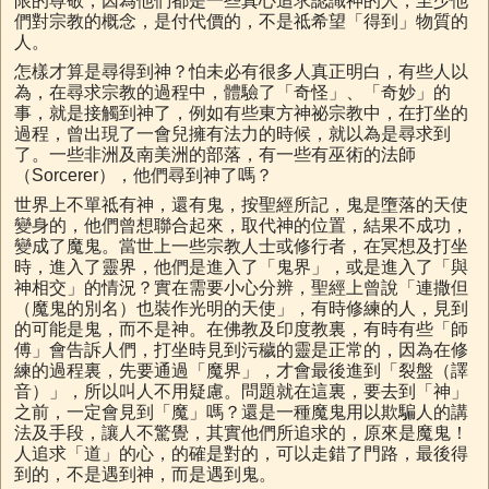
限的尊敬，因為他們都是一些真心追求認識神的人，至少他
們對宗教的概念，是付代價的，不是祗希望「得到」物質的
人。
怎樣才算是尋得到神？怕未必有很多人真正明白，有些人以
為，在尋求宗教的過程中，體驗了「奇怪」、「奇妙」的
事，就是接觸到神了，例如有些東方神祕宗教中，在打坐的
過程，曾出現了一會兒擁有法力的時候，就以為是尋求到
了。一些非洲及南美洲的部落，有一些有巫術的法師
（Sorcerer），他們尋到神了嗎？
世界上不單祗有神，還有鬼，按聖經所記，鬼是墮落的天使
變身的，他們曾想聯合起來，取代神的位置，結果不成功，
變成了魔鬼。當世上一些宗教人士或修行者，在冥想及打坐
時，進入了靈界，他們是進入了「鬼界」，或是進入了「與
神相交」的情況？實在需要小心分辨，聖經上曾說「連撒但
（魔鬼的別名）也裝作光明的天使」，有時修練的人，見到
的可能是鬼，而不是神。在佛教及印度教裏，有時有些「師
傅」會告訴人們，打坐時見到污穢的靈是正常的，因為在修
練的過程裏，先要通過「魔界」，才會最後進到「裂盤（譯
音）」，所以叫人不用疑慮。問題就在這裏，要去到「神」
之前，一定會見到「魔」嗎？還是一種魔鬼用以欺騙人的講
法及手段，讓人不驚覺，其實他們所追求的，原來是魔鬼！
人追求「道」的心，的確是對的，可以走錯了門路，最後得
到的，不是遇到神，而是遇到鬼。