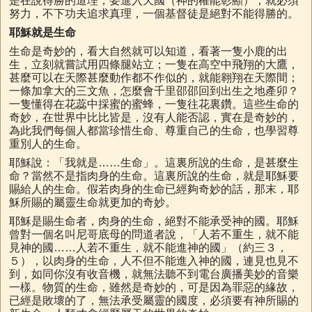
是在說得勝的道理，要進入天國（神的權能彰顯），就必須
努力，不下功夫追求真理，一個基督徒是絕對不能得勝的。
耶穌就是生命
生命是奇妙的，看大自然就可以知道，看著一隻小鹿的出
生，立刻就嘗試用四條腿站立；一隻在高空中飛翔的大鷹，
甚麼可以在天際甚麼動作都不作似的，就能翱翔在天際間；
一條加拿大的三文魚，怎麼會千里邵邵回到出生之地產卯？
一隻懂得在花蕊中採蜜的蜜蜂，一隻往花裏鑽。這些生命的
奇妙，在世界中比比皆是，沒有人能否認，實在是奇妙的，
為此我們每個人都當珍惜生命、尊重自己的生命，也學習尊
重別人的生命。
耶穌說：「我就是……生命」。這裏所說的生命，是甚麼生
命？當然不是指肉身的生命。這裏所說的生命，就是耶穌要
賜給人的生命。假若肉身的生命已經夠奇妙的話，那末，耶
穌所賜的屬靈生命就更加的奇妙。
耶穌是賜生命者，肉身的生命，絕對不能承受神的國。耶穌
曾對一個名叫尼哥底母的問道者說，「人若不重生，就不能
見神的國……人若不重生，就不能進神的國」（約三３，
５），以肉身的生命，人不但不能進入神的國，連見也見不
到，如同你沒有收音機，就無法聽不到電台廣播美妙的音樂
一樣。物質的生命，雖然是奇妙的，可是因為罪惡的緣故，
已經是敗壞的了，無法承受屬靈的國度，必須要有神所賜的