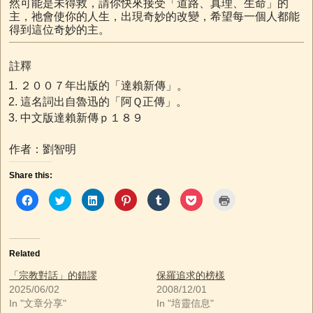
然可能是未得救，請你快來接受「道路、真理、生命」的
主，祂會使你的人生，出現奇妙的改變，希望每一個人都能
得到這位奇妙的主。
註釋
２００７年出版的「達賴新傳」。
這名詞出自魯迅的「阿Ｑ正傳」。
中文版達賴新傳ｐ１８９
作者：劉智明
Share this:
C
C
C
C
C
C
C
l
l
l
l
l
l
l
i
i
i
i
i
i
i
c
c
c
c
c
c
c
k
k
k
k
k
k
k
t
t
t
t
t
t
t
o
o
o
o
o
o
o
Related
s
s
s
s
s
s
p
h
h
h
h
h
h
r
a
a
a
a
a
a
i
「宗教對話」的錯謬
保羅追求的榜樣
r
r
r
r
r
r
n
2025/06/02
2008/12/01
e
e
e
e
e
e
t
o
o
o
o
o
o
(
In "文章分享"
In "培靈信息"
n
n
n
n
n
n
O