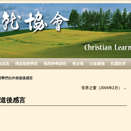
會成員
傳道聖經學院
晚間神學課程
整全報
出版書籍
私隱政策
同學們出外佈道後感言
世界之窗（2004年2月）
→
道後感言