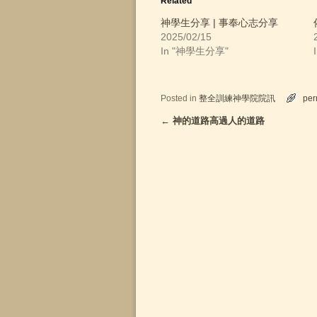
Related
s
s
s
s
s
s
h
h
h
h
h
h
a
a
a
a
a
a
神學生分享 | 事奉心志分享
r
r
r
r
r
r
2025/02/15
e
e
e
e
e
e
o
o
o
o
o
o
In "神學生分享"
n
n
n
n
n
n
F
T
L
P
T
P
a
w
i
i
u
o
c
i
n
n
m
c
e
t
k
t
b
k
b
t
e
e
l
e
Posted in
整全訓練神學院院訊
per
o
e
d
r
r
t
o
r
I
e
(
(
←
神的道路高過人的道路
Post navigation
k
(
n
s
O
O
(
O
(
t
p
p
O
p
O
(
e
e
p
e
p
O
n
n
e
n
e
p
s
s
n
s
n
e
i
i
s
i
s
n
n
n
i
n
i
s
n
n
n
n
n
i
e
e
n
e
n
n
w
w
e
w
e
n
w
w
w
w
w
e
i
i
w
i
w
w
n
n
i
n
i
w
d
d
n
d
n
i
o
o
d
o
d
n
w
w
o
w
o
d
)
)
w
)
w
o
)
)
w
)