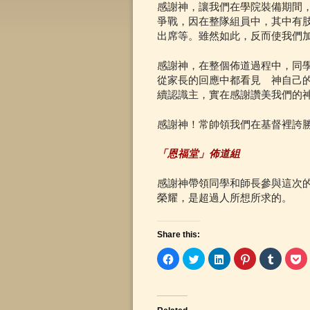
感謝神，讓我們在學院裝備期間
爭戰，因在整隊組員中，其中有
出席等。雖然如此，反而使我們
感謝神，在整個佈道過程中，同
從家長的回應中都看見 神自己
續認識主，實在感謝讚美我們的
感謝神！常帥領我們在基督裡誇勝
「恩福堂」佈道組
感謝神帶領同學和師長參與這次
榮耀，是超過人所想所求的。
Share this:
C
C
C
C
C
C
l
l
l
l
l
l
i
i
i
i
i
i
c
c
c
c
c
c
k
k
k
k
k
k
t
t
t
t
t
t
o
o
o
o
o
o