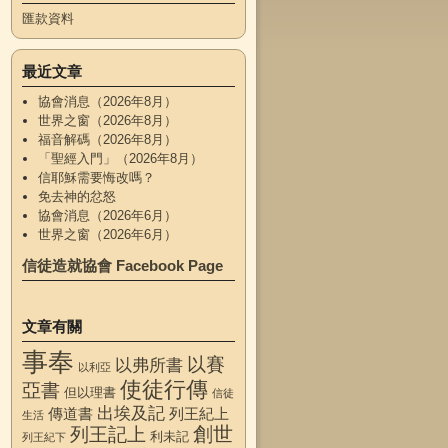
匯款資料
最近文章
協會消息（2026年8月）
世界之窗（2026年8月）
福音解碼（2026年8月）
「聖經入門」（2026年8月）
信耶穌需要悔改嗎？
免去神的忿怒
協會消息（2026年6月）
世界之窗（2026年6月）
信徒造就協會 Facebook Page
文章有關
事奉
以賽
以弗所書
以利亞
使徒行傳
亞書
但以理書
信徒
出埃及記
傳道書
列王紀上
生活
創世
列王記上
利未記
列王紀下