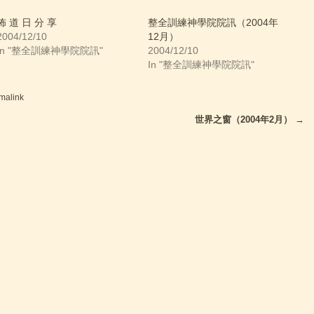
p
r
i
佈 道 日 分 享
整全訓練神學院院訊（2004年
n
2004/12/10
12月）
t
(
In "整全訓練神學院院訊"
2004/12/10
O
p
In "整全訓練神學院院訊"
e
n
s
i
malink
n
n
世界之窗（2004年2月）
→
e
w
w
i
n
d
o
w
)