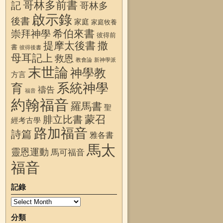
哥林多前書
記
哥林多
啟示錄
後書
家庭
家庭牧養
希伯來書
崇拜神學
彼得前
提摩太後書
撒
書
彼得後書
母耳記上
救恩
教會論
新神學派
末世論
神學教
方言
系統神學
育
禱告
福音
約翰福音
羅馬書
聖
蒙召
腓立比書
經考古學
路加福音
詩篇
雅各書
馬太
靈恩運動
馬可福音
福音
記錄
分類