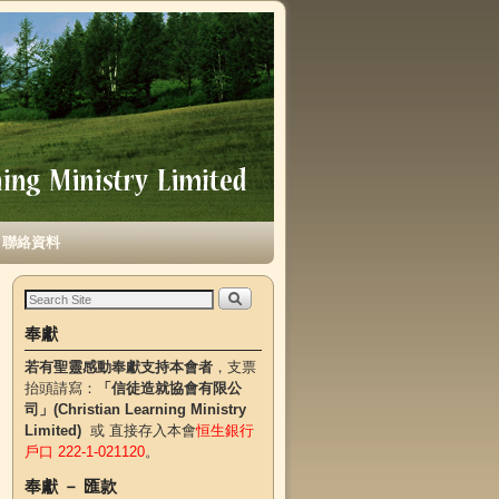
聯絡資料
奉獻
若有聖靈感動奉獻支持本會者
，支票
抬頭請寫：
「信徒造就協會有限公
司」(Christian Learning Ministry
Limited)
或 直接存入本會
恒生銀行
戶口 222-1-021120
。
奉獻 － 匯款