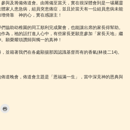
，參與及籌備佈道會。由籌備至當天，實在很深體會到是一埸屬靈
肢體家人患急病，組員突患痛症，並且於當天有一位組員患病未能
加增倚靠 神的心，實在感謝主！
學們協助幼稚園的同工順利完成聚會，也能讓出席的家長得幫助。
的作為，祂的話打進人心中，有些家長更願意參加「家長天地」繼
神。願榮耀頌讚歸與獨一的真神！
，並籍著我們在各處顯揚那因認識基督而有的香氣(林後二14)。
的佈道晚會，佈道會主題是「恩福滿一生」，當中深見神的恩典與
C
l
i
c
k
t
o