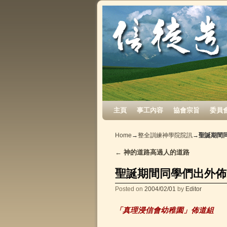
Skip to primary content
Skip to secondary content
主頁
事工內容
協會宗旨
委員
Home
→
整全訓練神學院院訊
→
聖誕期間
←
神的道路高過人的道路
Post navigation
聖誕期間同學們出外佈
Posted on
2004/02/01
by
Editor
「真理浸信會幼稚園」佈道組