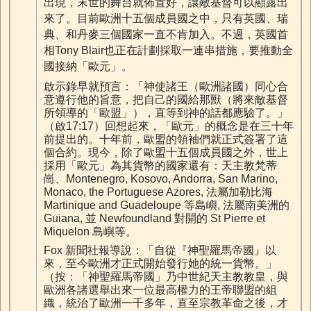
出現，末世的舞台就佈置好，讓敵基督可以顯露出
來了。目前歐洲十五個成員國之中，只有英國、瑞
典、和丹麥三個國家一直不肯加入。不過，英國首
相Tony Blair也正在計劃採取一連串措施，要推動全
國接納「歐元」。
啟示錄早就預言：「神使諸王（歐洲諸國）同心合
意遵行他的旨意，把自己的國給那獸（將來敵基督
所領導的「歐盟」），直等到神的話都應驗了。」
（啟17:17）回想起來，「歐元」的概念是在三十年
前提出的。十年前，歐盟的領袖們就正式簽署了這
個合約。現今，除了歐盟十五個成員國之外，世上
採用「歐元」為其貨幣的國家還有：天主教梵蒂
崗、Montenegro, Kosovo, Andorra, San Marino,
Monaco, the Portuguese Azores, 法屬加勒比海
Martinique and Guadeloupe 等島嶼, 法屬南美洲的
Guiana, 並 Newfoundland 對開的 St Pierre et
Miquelon 島嶼等。
Fox 新聞社報導說：「自從『神聖羅馬帝國』以
來，至今歐洲才正式開始發行她的統一貨幣。」
（按：「神聖羅馬帝國」乃中世紀天主教教皇，與
歐洲各諸選舉出來一位最高權力的王帝聯盟的組
織，統治了歐洲一千多年，直至宗教革命之後，才