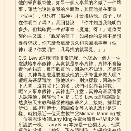
他的誓言報答他。如果一個人奉我的名做了一件壞
事，雖然他說是奉我的名而做，其實他是在事奉
（假神），也只有（假神）才會接納他。孩子，現
在你明白了嗎？』我回答說：『你才知道我能明白
多少。但我確實一生都事奉（魔鬼）呀！』這位榮
耀的主又說：『親愛的孩子，如果你的意願不是想
要尋求我，你怎麼會這麼長久和真誠地事奉（假
神）呢？你要明白，凡尋找的就尋見。』」
C.S. Lewis這種理論非常詭秘。他認為一個人一生
虔誠地事奉假神，其實就是事奉真神，真神不會怪
責他的錯誤，反而欣賞他，因為他不知道。若是這
樣，真神為甚麼還要差派他的兒子降世來救人呢？
聖經為甚麼還說「除他以外，別無拯救，因為在天
下人間，沒有賜下別的名，我們可以靠著得救」
呢？人事奉假神，真神也不介意，真神為甚麼還要
人認識他，榮耀他？可是，C.S. Lewis這種謬論竟
然廣被天主教和基督教極多著名人士接納。據我們
所知，葛培理博士、德蘭修女等人的思想也是這
樣。就如最近一位天主教神父Michael Manning 被
一位靈恩派牧師Larry King在電台節目中訪問之時
所說的一樣。Larry King 本身是一位猶太人，他問
這位神父說：「神父，現在請問你，如果你沒有信