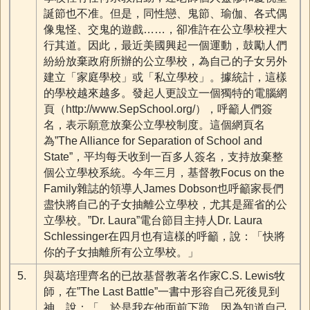
誕節也不准。但是，同性戀、鬼節、瑜伽、各式偶
像鬼怪、交鬼的遊戲……，卻准許在公立學校裡大
行其道。因此，最近美國興起一個運動，鼓勵人們
紛紛放棄政府所辦的公立學校，為自己的子女另外
建立「家庭學校」或「私立學校」。據統計，這樣
的學校越來越多。發起人更設立一個獨特的電腦網
頁（http://www.SepSchool.org/），呼籲人們簽
名，表示願意放棄公立學校制度。這個網頁名
為”The Alliance for Separation of School and
State”，平均每天收到一百多人簽名，支持放棄整
個公立學校系統。今年三月，基督教Focus on the
Family雜誌的領導人James Dobson也呼籲家長們
盡快將自己的子女抽離公立學校，尤其是羅省的公
立學校。”Dr. Laura”電台節目主持人Dr. Laura
Schlessinger在四月也有這樣的呼籲，說：「快將
你的子女抽離所有公立學校。」
5.
與葛培理齊名的已故基督教著名作家C.S. Lewis牧
師，在”The Last Battle”一書中形容自己死後見到
神，說：「…於是我在他面前下跪，因為知道自己