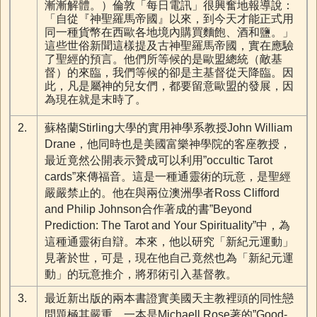
漸漸解體。）倫敦「每日電訊」很興奮地報導說：
「自從『神聖羅馬帝國』以來，到今天才能正式用
同一種貨幣在西歐各地境內購買麵飽、酒和鹽。」
這些世俗新聞這樣提及古神聖羅馬帝國，實在應驗
了聖經的預言。他們所等候的是歐盟總統（敵基
督）的來臨，我們等候的卻是主基督從天降臨。因
此，凡是屬神的兒女們，都要留意歐盟的發展，因
為現在就是末時了。
2.
蘇格蘭Stirling大學的實用神學系教授John William
Drane，他同時也是美國富樂神學院的客座教授，
最近竟然公開表示贊成可以利用”occultic Tarot
cards”來傳福音。這是一種通靈術的玩意，是聖經
嚴嚴禁止的。他在與兩位澳洲學者Ross Clifford
and Philip Johnson合作著成的書”Beyond
Prediction: The Tarot and Your Spirituality”中，為
這種通靈術自辯。本來，他以研究「新紀元運動」
見著於世，可是，現在他自己竟然也為「新紀元運
動」的玩意推介，將邪術引入基督教。
3.
最近新出版的兩本書證實美國天主教裡頭的同性戀
問題極其嚴重。一本是Michaell Rose著的”Good-