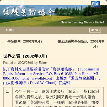
信徒造就協會
Home
Menu ↓
Skip to primary content
Skip to secondary content
←
學院動向（2002年8月）
整全訓練神學院院訊（2002年8
Post navigation
月）
→
世界之窗（2002年8月）
Posted on
2002/08/01
by
Editor
以下資料來自基要派浸信會「資訊服務部」（Fundamental
Baptist Information Service, P.O. Box 610368, Port Huron, MI
8061-0368,
fbns@wayoflife.org
）出版之「週五教會新聞」，
由大衛卡奧特（David W. Cloud）任編輯：
1.
今年一月一日，歐盟正式發行「歐元」，取代歐洲
各國的貨幣之後，歐洲列國又再進一步邁向聯合，
看來像「美洲聯邦國」一樣的「歐洲聯邦國」快要