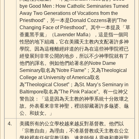
bye Good Men : How Catholic Seminaries Turned
Away Two Generations of Vocations from the
Priesthood”，另一本是Donald Cozzens著的”The
Changing Face of Priesthood”。其中一本提及「草
香薰黑手黨」（Lavender Mafia），這是指一個同
性戀的地下組織，它在美國天主教內支配著許多神
學院。因為這種離經絆道的行為在這些神學院裡已
經發展到非常公開的地步，所以不少神學院就有了
他們的諢名。例如他們給著名的Notre Dame
Seminary取名為”Notre Flame”；又為Theological
College at University of America取名
為”Theological Closet”；為St. Mary’s Seminary in
Baltimpore取名為”The Pink Palace”。有一位神父
警告說：「這是因為天主教的神學系統十分敗壞之
故。外表看來非常神聖，裡頭卻藏著許多龜婆、龜
公、和妓女。」
4.
美國所有的公立學校越來越反對基督教。他們以
「宗教自由」為理由，不准基督教或天主教在公立
學校裡有任何宗教活動，連老師個人靈修和慶祝聖