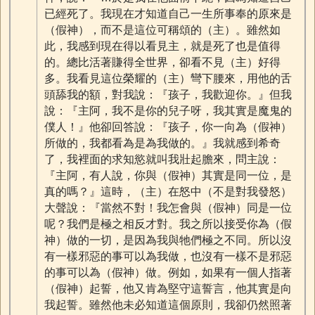
已經死了。我現在才知道自己一生所事奉的原來是
（假神），而不是這位可稱頌的（主）。雖然如
此，我感到現在得以看見主，就是死了也是值得
的。總比活著賺得全世界，卻看不見（主）好得
多。我看見這位榮耀的（主）彎下腰來，用他的舌
頭舔我的額，對我說：『孩子，我歡迎你。』但我
說：『主阿，我不是你的兒子呀，我其實是魔鬼的
僕人！』他卻回答說：『孩子，你一向為（假神）
所做的，我都看為是為我做的。』我就感到希奇
了，我裡面的求知慾就叫我壯起膽來，問主說：
『主阿，有人說，你與（假神）其實是同一位，是
真的嗎？』這時，（主）在怒中（不是對我發怒）
大聲說：『當然不對！我怎會與（假神）同是一位
呢？我們是極之相反才對。我之所以接受你為（假
神）做的一切，是因為我與牠們極之不同。所以沒
有一樣邪惡的事可以為我做，也沒有一樣不是邪惡
的事可以為（假神）做。例如，如果有一個人指著
（假神）起誓，他又肯為堅守這誓言，他其實是向
我起誓。雖然他未必知道這個原則，我卻仍然照著