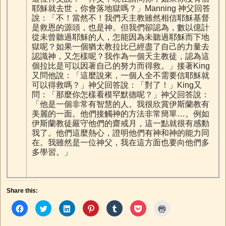
耶穌就去世，你會落地獄嗎？」Manning 神父回答
說：「不！當然不！我們天主教雖然相信耶穌基督
是救恩的源頭，也是神。但我們卻認為，數以億計
從未曾聽過耶穌的人，怎能因為未聽過耶穌而下地
獄呢？如果一個猶太教拉比已經盡了自己的力量去
認識神，又怎樣呢？我作為一個天主教徒，認為這
個拉比是可以因著自己的努力而得救。」接著King
又問他說：「這麼說來，一個人全不需要信耶穌就
可以得救嗎？」神父回答說：「對了！」King又
問：「那麼你怎樣看模罕默德呢？」神父回答說：
「他是一個非常有智慧的人。我很欣賞伊斯蘭教有
美麗的一面。他們接觸神的方法非常簡單…。例如
伊斯蘭教徒嚴守他們的齋戒月，這一點就很有感動
我了。他們這麼熱心，證明他們有神和神的能力同
在。我雖然是一位神父，我在這方面也要向他們多
多學習。」
Share this:
C
C
C
C
C
C
C
l
l
l
l
l
l
l
i
i
i
i
i
i
i
c
c
c
c
c
c
c