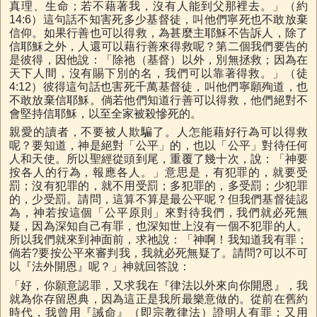
真理、生命；若不藉著我，沒有人能到父那裡去。」（約
14:6）這句話不知害死多少基督徒，叫他們寧死也不敢放棄
信仰。如果行善也可以得救，為甚麼主耶穌不告訴人，除了
信耶穌之外，人還可以藉行善來得救呢？第二個我們要告的
是彼得，因他說：「除祂（基督）以外，別無拯救；因為在
天下人間，沒有賜下別的名，我們可以靠著得救。」（徒
4:12）彼得這句話也害死千萬基督徒，叫他們寧願殉道，也
不敢放棄信耶穌。倘若他們知道行善可以得救，他們絕對不
會堅持信耶穌，以至全家被殺慘死的。
親愛的讀者，不要被人欺騙了。人怎能藉好行為可以得救
呢？要知道，神是絕對「公平」的，也以「公平」對待任何
人和天使。所以聖經從頭到尾，重覆了幾十次，說：「神要
按各人的行為，報應各人。」意思是，有犯罪的，就要受
罰；沒有犯罪的，就不用受罰；多犯罪的，多受罰；少犯罪
的，少受罰。請問，這算不算是最公平呢？但我們基督徒認
為，神若按這個「公平原則」來對待我們，我們就必死無
疑，因為深知自己有罪，也深知世上沒有一個不犯罪的人。
所以我們就來到神面前，求祂說：「神啊！我知道我有罪；
倘若?要按公平來審判我，我就必死無疑了。請問?可以不可
以『法外開恩』呢？」神就回答說：
「好，你願意認罪，又求我在『律法以外來向你開恩』，我
就為你存留恩典，因為這正是我所最樂意做的。從前在舊約
時代，我曾用『誡命』（即宗教律法）證明人有罪；又用