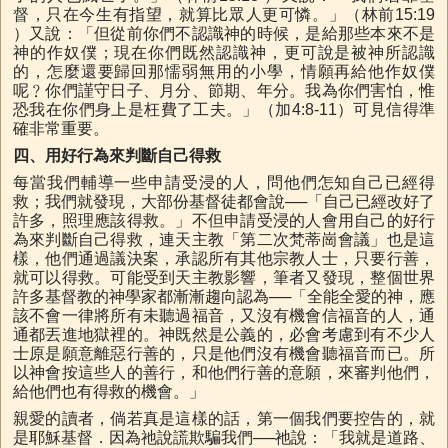
督，只在今生有指望，就算比眾人更可憐。」（林前15:19
）又說：「但從前你們不認識神的時候，是給那些本來不是
神的作奴僕；現在你們既然認識神，更可說是被神所認識
的，怎麼還要歸回那懦弱無用的小學，情願再給他作奴僕
呢﹖你們謹守日子、月分、節期、年分。我為你們害怕，惟
恐我在你們身上是枉費了工夫。」（加4:8-11）可見信得準
確非常重要。
四、用好行為來判斷自己得救
每當我們輔導一些申請受浸的人，問他們怎知自己已經得
救；我們就發現，大部份基督徒都會說──「自己已經改好了
許多，照理應該得救。」不但申請受浸的人會用自己的好行
為來判斷自己得救，連天主教「第二次梵蒂崗會議」也是這
樣，他們通過議決案，承認所有其他宗教人士，只要行善，
就可以得救。可能受到天主教影響，筆者又發現，整個世界
許多基督教的神學家都漸漸趨向認為──「全能全愛的神，應
該不會一律將所有未聽過福音，又沒有機會信福音的人，通
通都丟進地獄裡的。神既然是公義的，必會考慮到有不少人
士原是願意離惡行善的，只是他們沒有機會聽福音而已。所
以神會按這些人的善行，和他們行善的意願，來審判他們，
給他們也有得救的機會。」
親愛的讀者，倘若真是這樣的話，第一個我們要控告的，就
是耶穌基督．因為祂說謊欺騙我們──祂說：「我就是道路、