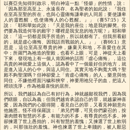
以賽亞先知得到啟示，明白神這一點「怪僻」的性情，說：
「因為那至高至上、永遠長存、名為聖者的如此說：『我住
在至高至聖的所在，也與心靈痛悔謙卑的人同居；要使謙卑
人的靈甦醒，也使痛悔人的心甦醒。』」（賽57:15）又
說：「耶和華如此說：『天是我的座位；地是我的腳凳。你
們要為我造何等的殿宇﹖哪裡是我安息的地方呢﹖』耶和華
說：『這一切都是我手所造的，所以就都有了。但我所看顧
的，就是虛心痛悔、因我話而戰兢的人。』」（賽66:1）意
思是，這位至高至尊貴的神，嫌棄天和地，不喜愛住在其
中；所羅門為祂造的聖殿，也看不上眼．可是，神從天上看
下來，發現地上有一個人肯因神的話而「虛心痛悔」，這位
高貴的神就愛上這個人，認為看中了一個最好住的地方，就
是進入這人的心中，與這人同住。其實天地不夠寬大嗎？聖
殿不夠聖潔嗎？但神卻愛上「肯虛心痛悔」的人，樂意與他
同住，不嫌他裡面污穢和狹窄，神要用祂兒子的血，把這人
裡頭洗淨，作為祂最喜悅的居所。
所以，我們越以為自己有好行為，神就越鄙視我們，因為我
們瞎眼，自以為義；但我們越肯承認自己的罪，就越蒙神喜
愛，因為我們的心眼得開，看見自己的罪，又看見神願意向
他施恩。怪不得保羅說：「弟兄們哪，可見你們蒙召的，按
著肉體有智慧的不多，有能力的不多，有尊貴的也不多。神
卻揀選了世上愚拙的，叫有智慧的羞愧；又揀選了世上軟弱
的，叫那強壯的羞愧。神也揀選了世上卑賤的，被人厭惡