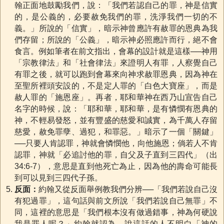
翰正面地鼓勵我們，說：「我們若認自己的罪，神是信實
的，是公義的，必要赦免我們的罪，洗淨我們一切的不
義。」所說的「信實」，暗示神曾應許有赦罪的恩典為我
們存留；所說的「公義」，暗示神必照應許而行，絕不會
食言。例如筆者在前文指出，會幕的設計就是這樣──神用
「宗教律法」和「社會律法」來證明人有罪，人察覺自己
有罪之後，就可以跑到會幕來向神求赦罪恩典，因為神在
至聖所裡頭安設的，不是定人罪的「白色大寶座」，而是
赦人罪的「施恩座」。再者，耶和華神在西乃山宣告自己
名字的時候，說：「耶和華，耶和華，是有憐憫有恩典的
神，不輕易發怒，並有豐盛的慈愛和誠實，為千萬人存留
慈愛，赦免罪孽、過犯，和罪惡。」暗示了一個「關鍵」
──只要人肯認罪，神就會憐憫他，向他施恩；倘若人不肯
認罪，神就「必追討他的罪，自父及子直到三四代」（出
34:6-7），意思是直到他死亡為止，因為他的壽命可能長
到可以見到三四代子孫。
反面：
約翰又從反面舉例教我們分辨──「我們若說自己沒
有犯過罪」，這句話與前文所說「我們若說自己無罪」不
同，這裡的意思是「我們根本沒有做過錯事，神為何硬說
我是罪人呢？」約翰就認為，說這話的人不明白「神的