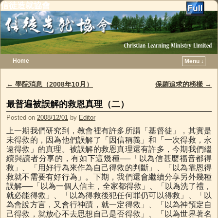
信徒造就協會
Home
Menu ↓
Skip to primary content
Skip to secondary content
←
學院消息（2008年10月）
保羅追求的榜樣
→
Post navigation
最普遍被誤解的救恩真理（二）
Posted on
2008/12/01
by
Editor
上一期我們研究到，教會裡有許多所謂「基督徒」，其實是
未得救的，因為他們誤解了「因信稱義」和「一次得救，永
遠得救」的真理。被誤解的救恩真理還有許多，今期我們繼
續與讀者分享的，有如下這幾種──「以為信甚麼福音都得
救」、「用好行為來作為自己得救的判斷」、「以為靠恩得
救就不需要有好行為」。下期，我們還會繼續分享另外幾種
誤解──「以為一個人信主，全家都得救」、「以為洗了禮，
就必能得救」、「以為得救後犯任何罪仍可以得救」、「以
為會說方言，又會行神蹟，就一定得救」、「以為神預定自
己得救，就放心不去思想自己是否得救」、「以為世界著名