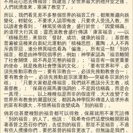
不用花心思去傳福音；我建造了全世界最大的禮拜堂之後，
人們就湧進來，塞滿了教堂了。」
所以，我們看見差不多整個世界的福音工作，都漸漸趨向娛
樂化，輕鬆化，不要求人認罪悔改，只要求人受洗入教。所
以讀者會看到，「楝篤笑佈道會」盛行於世；「因愛稱義」
的道理大行其道；靈恩派教會盛行傳講「康富福音」──以
「積極思想」來鼓吹「發財、成功、健康的福音」；基督教
普遍被這種來自新紀元運動的「積極思想」薰陶，人人不再
斥責罪惡，連分辨異端也看為「偏激」。所有這一類「別的
福音」都是由神學院倡導的，例如：神學家認為「福音離開
了社會關懷，就不再是完整的福音」；「福音有一個更重要
的使命，就是挽救社會墮落的文化」；「要有世界和平，必
須先推動宗教合一；要有宗教合一，必須先推動教會合一；
要有教會合一，必須先推動超宗派運動──突破各宗派的分
歧」；「只要大家都是傳福音，我們就不應該分天主教，或
基督教」；「保羅在羅馬書強調的，不是因信稱義，而是合
一真理」……。以上種種似是而非的假道理，大大改變了全
世界所有教會的屬靈狀況，都因為神學院和傳道人追求外表
的富有和擴大，不惜將福音改變成為「別的福音」。
倘若信甚麼種類的福音都可以得救，保羅就用不著咒詛傳
「別的福音」的人了。他說：「我希奇你們這麼快離開那藉
著基督之恩召你們的，去從別的福音。那並不是福音，不過
有些人攪擾你們，要把基督的福音更改了。但無論是我們，