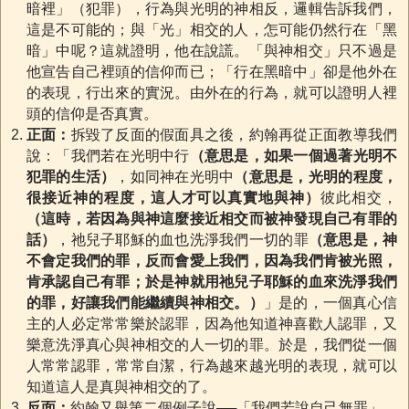
暗裡」（犯罪），行為與光明的神相反，邏輯告訴我們，
這是不可能的；與「光」相交的人，怎可能仍然行在「黑
暗」中呢？這就證明，他在說謊。「與神相交」只不過是
他宣告自己裡頭的信仰而已；「行在黑暗中」卻是他外在
的表現，行出來的實況。由外在的行為，就可以證明人裡
頭的信仰是否真實。
正面：
拆毀了反面的假面具之後，約翰再從正面教導我們
說：「我們若在光明中行
（意思是，如果一個過著光明不
犯罪的生活）
，如同神在光明中
（意思是，光明的程度，
很接近神的程度，這人才可以真實地與神）
彼此相交，
（這時，若因為與神這麼接近相交而被神發現自己有罪的
話）
，祂兒子耶穌的血也洗淨我們一切的罪
（意思是，神
不會定我們的罪，反而會愛上我們，因為我們肯被光照，
肯承認自己有罪；於是神就用祂兒子耶穌的血來洗淨我們
的罪，好讓我們能繼續與神相交。）
」是的，一個真心信
主的人必定常常樂於認罪，因為他知道神喜歡人認罪，又
樂意洗淨真心與神相交的人一切的罪。於是，我們從一個
人常常認罪，常常自潔，行為越來越光明的表現，就可以
知道這人是真與神相交的了。
反面：
約翰又舉第二個例子說──「我們若說自己無罪」，