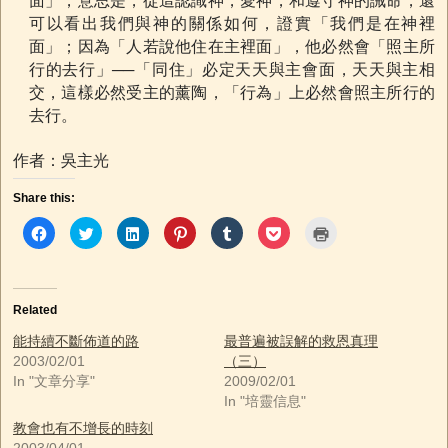
面」，意思是，從這認識神，愛神，和遵守神的誡命，還
可以看出我們與神的關係如何，證實「我們是在神裡
面」；因為「人若說他住在主裡面」，他必然會「照主所
行的去行」──「同住」必定天天與主會面，天天與主相
交，這樣必然受主的薰陶，「行為」上必然會照主所行的
去行。
作者：吳主光
Share this:
C
C
C
C
C
C
C
l
l
l
l
l
l
l
i
i
i
i
i
i
i
c
c
c
c
c
c
c
k
k
k
k
k
k
k
t
t
t
t
t
t
t
o
o
o
o
o
o
o
Related
s
s
s
s
s
s
p
h
h
h
h
h
h
r
a
a
a
a
a
a
i
能持續不斷佈道的路
最普遍被誤解的救恩真理
r
r
r
r
r
r
n
2003/02/01
（三）
e
e
e
e
e
e
t
o
o
o
o
o
o
(
In "文章分享"
2009/02/01
n
n
n
n
n
n
O
F
T
L
P
T
P
p
In "培靈信息"
a
w
i
i
u
o
e
c
i
n
n
m
c
n
教會也有不增長的時刻
e
t
k
t
b
k
s
b
t
e
e
l
e
i
2003/04/01