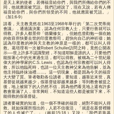
是天上來的使者，若傳福音給你們，與我們所傳給你們的不
同，他就應當被咒詛。我們已經說了，現在又說，若有人傳
福音給你們，與你們所領受的不同，他就應當被咒詛。」
（加1:6-9）
請看，天主教竟然在1963至1968年舉行的「第二次梵蒂崗
會議」，通過議決案，認為任何宗教人士，只要行善就可以
得救。許多人都景仰「德蘭修女」，但她也曾勸勉一個在她
的收容所快要去世的印度教祭司，趕快向自己的神祈禱；她
認為印度教的神與天主教的神原是一樣的，都可以叫人得
救。葛培理有一次被Robert Schuller訪問之時，竟然公開表
示──世上許多不認識聖經，不知道耶穌是誰的人，只要他們
能按著心中的光來過生活，都可以得救。被稱為二十世紀最
偉大的神學家的C.S. Lewis，也認為任何宗教都可以叫人得
救，所以他臨死時，也請一位天主教神父來為他告解，並為
他主持臨終抹油禮……。這一切現象，都是因為今天的福音
大大變了質。筆者敬勸各位讀者，要知道，越靠近末世，真
基督徒就越來越少，假基督徒卻越來越多；等到教會被提之
後，地上被留下的人仍然不信，因為他們看見地上還有許多
教會塞滿了人，非常興旺．不知道這些人都是被留下來，不
能得救的假基督徒。
讀者要確實的知道，信一個不準確的福音，絕對不能叫人得
救。就如保羅所指出的，人若不信復活，「就是在基督裡睡
了的人也滅亡了。」（林前15:18 ）又說：「我們若靠基