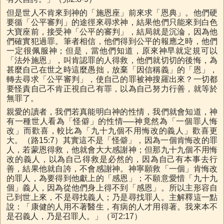
但是世人不肯來到神的「施恩座」前來求「恩典」。他們硬
要循「公平審判」的途徑來尋求神，結果他們只能來到白色
大寶座前，接受神「公平的審判」，結局就是沉淪，因為他
們確實犯過罪。筆者相信，他們得到公平的報應之時，他們
一定很佩服神；但是，當他們知道，原來神早就定規可以
「法外施恩」，叫肯認罪的人得救，他們就切切的後悔，為
甚麼自己在世之時這麼愚拙，放棄「因信稱義」的「恩」，
轉去尋求「公平審判」，使自己的罪被神搜羅出來？一切都
要怪責自己不肯正視自己有罪，以為自己努力行善，就等於
無罪了。
親愛的讀者，我們若真能明白神的性情，我們就會知道，神
有一種世人看為「怪僻」的性情──神竟然為「一個罪人悔
改」而歡喜，較比為「九十九個不用悔改的義人」歡喜更
大。（路15:7）其實這不是「怪僻」，因為一個肯悔改的罪
人，若蒙恩得救，他就會大大感謝神；但那九十九個不用悔
改的義人，以為自己得救是必然的，因為自己有本事去行
善，結果他就自誇，不會感謝神。神寧願救「一個」肯悔改
的罪人，為要得到他獻上的「感恩」；不願意愛惜「九十九
個」義人，因為從他們身上得不到「感恩」。所以主形容自
己到世上來，不是尋找義人；乃是尋找罪人。主解釋這一點
說：「康健的人用不著醫生，有病的人才用得著。我來本不
是召義人，乃是召罪人。」（可2:17）