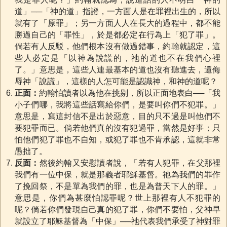
道」──「神的道」指證，一方面人是在罪裡出生的，所以
就有了「原罪」；另一方面人人在長大的過程中，都不能
勝過自己的「罪性」，於是都必定在行為上「犯了罪」。
倘若有人反駁，他們根本沒有做過錯事，約翰就認定，這
些人必定是「以神為說謊的，祂的道也不在我們心裡
了。」意思是，這些人連最基本的道也沒有聽進去，還侮
辱神「說謊」，這樣的人怎可能是認識神，和神的道呢？
正面：
約翰怕讀者以為他在挑剔，所以正面地表白──「我
小子們哪，我將這些話寫給你們，是要叫你們不犯罪。」
意思是，寫這封信不是出於惡意，目的只不過是叫他們不
要犯罪而已。倘若他們真的沒有犯過罪，當然是好事；只
怕他們犯了罪也不自知，或犯了罪也不肯承認，這就非常
愚拙了。
反面：
然後約翰又安慰讀者說，「若有人犯罪，在父那裡
我們有一位中保，就是那義者耶穌基督。祂為我們的罪作
了挽回祭，不是單為我們的罪，也是為普天下人的罪。」
意思是，你們為甚麼怕認罪呢？世上那裡有人不犯罪的
呢？倘若你們發現自己真的犯了罪，你們不要怕，父神早
就設立了耶穌基督為「中保」──祂代表我們承受了神對罪