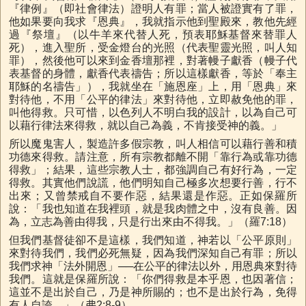
『律例』（即社會律法）證明人有罪；當人被證實有了罪，
他如果要向我求『恩典』，我就指示他到聖殿來，教他先經
過『祭壇』（以牛羊來代替人死，預表耶穌基督來替罪人
死），進入聖所，受金燈台的光照（代表聖靈光照，叫人知
罪），然後他可以來到金香壇那裡，對著幔子獻香（幔子代
表基督的身體，獻香代表禱告；所以這樣獻香，等於「奉主
耶穌的名禱告」），我就坐在「施恩座」上，用「恩典」來
對待他，不用「公平的律法」來對待他，立即赦免他的罪，
叫他得救。只可惜，以色列人不明白我的設計，以為自己可
以藉行律法來得救，就以自己為義，不肯接受神的義。」
所以魔鬼害人，製造許多假宗教，叫人相信可以藉行善和積
功德來得救。請注意，所有宗教都離不開「靠行為或靠功德
得救」；結果，這些宗教人士，都強調自己有好行為，一定
得救。其實他們說謊，他們明知自己極多次想要行善，行不
出來；又曾禁戒自不要作惡，結果還是作惡。正如保羅所
說：「我也知道在我裡頭，就是我肉體之中，沒有良善。因
為，立志為善由得我，只是行出來由不得我。」（羅7:18）
但我們基督徒卻不是這樣，我們知道，神若以「公平原則」
來對待我們，我們必死無疑，因為我們深知自己有罪；所以
我們求神「法外開恩」──在公平的律法以外，用恩典來對待
我們。這就是保羅所說：「你們得救是本乎恩，也因著信；
這並不是出於自己，乃是神所賜的；也不是出於行為，免得
有人自誇。」（弗2:8-9）