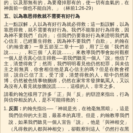
的，以及那無有的，為要廢掉那有的，使一切有血氣的，在
神面前一個也不能自誇。」（林前1:26-29）
五、以為靠恩得救就不需要有好行為
上一點誤解，人以為有好行為就必得救；這一點誤解，以為
靠恩得救，就不需要有好行為。我們不能靠好行為得救，因
為神不要我們「自誇」；但我們仍要靠好行為來證明我們真
心信主，已經重生得救，因為神不要我們「自欺」。約翰在
《約翰壹書》一章五節至二章十一節，用了三個「我們若
說……」，和三個「人若說……」來教導我們學會如何觀察
一個人是否真心信主得救──若我們聽見一個人「說」他信了
主，清楚得救了；然而，我們明明看見他仍然犯罪，與未信
主之前無異，你會相信他是真心信主的嗎？但是在教會裡
頭，說自己信了主，受了浸，清楚得救的人，暗中仍然賭
博，仍然被色情事物捆綁，仍然在家常常發脾氣罵人，又以
為沒有人看見就放膽說謊……，這樣的人，非常之多。
請看約翰怎樣用了許多「正」與「反」的辯證來指出，行為
與信仰相反的人，是不可能得救的：
反面：
約翰先指出──「神就是光，在祂毫無黑暗」，這是
我們信仰的大主題，最基本的真理。但是，約翰教導我們
說，如果我們聽見一個人宣告「說」，他是「與神相交」
（凡得救的人都與神相交），卻觀察到這人「仍然行在黑