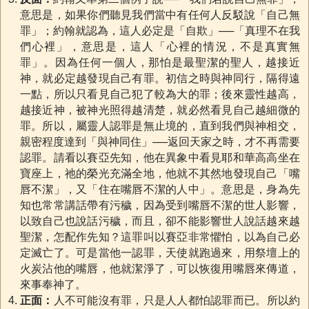
意思是，如果你們聽見我們當中有任何人反駁說「自己無
罪」；約翰就認為，這人必定是「自欺」──「真理不在我
們心裡」，意思是，這人「心裡的情況，不是真實無
罪」。因為任何一個人，那怕是最聖潔的聖人，越接近
神，就必定越發現自己有罪。初信之時與神同行，隔得遠
一點，所以只看見自己犯了較為大的罪；後來靈性越高，
越接近神，被神光照得越清楚，就必然看見自己越細微的
罪。所以，屬靈人認罪是無止境的，直到我們與神相交，
親密程度達到「與神同住」──返回天家之時，才不再需要
認罪。請看以賽亞先知，他在異象中看見耶和華高高坐在
寶座上，祂的榮光充滿全地，他就不其然地發現自己「嘴
唇不潔」，又「住在嘴唇不潔的人中」。意思是，身為先
知也常常講話帶有污穢，因為受到嘴唇不潔的世人影響，
以致自己也說話污穢，而且，卻不能影響世人說話越來越
聖潔，怎配作先知？這罪叫以賽亞非常懼怕，以為自己必
定滅亡了。可是當他一認罪，天使就跑過來，用祭壇上的
火炭沾他的嘴唇，他就潔淨了，可以恢復用嘴唇來傳道，
來事奉神了。
正面：
人不可能沒有罪，只是人人都怕認罪而已。所以約