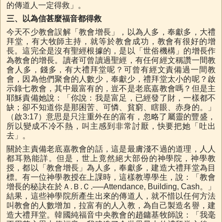
的傳道人一定得救」。
三、以為信甚麼福音都得救
今天不少教會誤解「教會增長」，以為人多，奉獻多，大禮
拜堂，有大牧師主持，就等於教會成功，教會有很好的增
長。這完全是沒有聖經根據的，是以「世俗機構」的增長作
為教會的增長。讀者可曾讀過聖經，有任何經文稱讚一間教
會人多，錢多，有大禮拜堂呢？可曾有經文責備過一間教
會，因為他們聚會的人數少，奉獻少，禮拜堂太小的呢？啟
示錄七教會，其中最富有的，豈不是老底嘉教會嗎？但是主
耶穌責備她說：「你說：我是富足，已經發了財，一樣都不
缺；卻不知道你是那困苦、可憐、貧窮、瞎眼、赤身的。」
（啟3:17）意思是只注重外在的富有，忽略了屬靈的豐盛，
所以變成不冷不熱，叫主感到非常討厭，快要把她「吐出
去」。
關於主責備老底嘉教會的話，這是最膚淺不過的道理，人人
都耳熟能詳。但是，世上竟然絕大部份的神學院，神學教
授，都以「教會增長」為人多，奉獻多，建造大禮拜堂為目
標。有一位神學教授在上課時，這樣教導學生，說：「教會
增長的秘訣在於Ａ.Ｂ.Ｃ.──Attendance, Building, Cash。」
結果，這些神學院所產生出來的傳道人，就不惜以任何方法
叫教會的人數增加，拉富有的人入教，為自己製造名譽，建
造大禮拜堂。韓國純福音中央教會的趙鏞基牧師說：「我毫