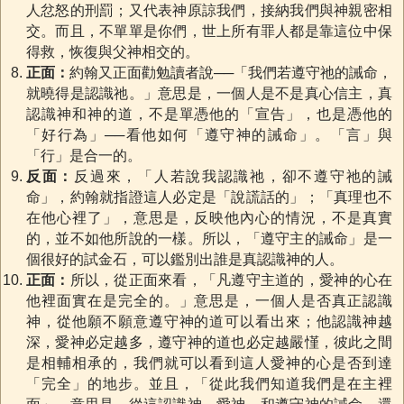
人忿怒的刑罰；又代表神原諒我們，接納我們與神親密相
交。而且，不單單是你們，世上所有罪人都是靠這位中保
得救，恢復與父神相交的。
正面：
約翰又正面勸勉讀者說──「我們若遵守祂的誡命，
就曉得是認識祂。」意思是，一個人是不是真心信主，真
認識神和神的道，不是單憑他的「宣告」，也是憑他的
「好行為」──看他如何「遵守神的誡命」。「言」與
「行」是合一的。
反面：
反過來，「人若說我認識祂，卻不遵守祂的誡
命」，約翰就指證這人必定是「說謊話的」；「真理也不
在他心裡了」，意思是，反映他內心的情況，不是真實
的，並不如他所說的一樣。所以，「遵守主的誡命」是一
個很好的試金石，可以鑑別出誰是真認識神的人。
正面：
所以，從正面來看，「凡遵守主道的，愛神的心在
他裡面實在是完全的。」意思是，一個人是否真正認識
神，從他願不願意遵守神的道可以看出來；他認識神越
深，愛神必定越多，遵守神的道也必定越嚴慬，彼此之間
是相輔相承的，我們就可以看到這人愛神的心是否到達
「完全」的地步。並且，「從此我們知道我們是在主裡