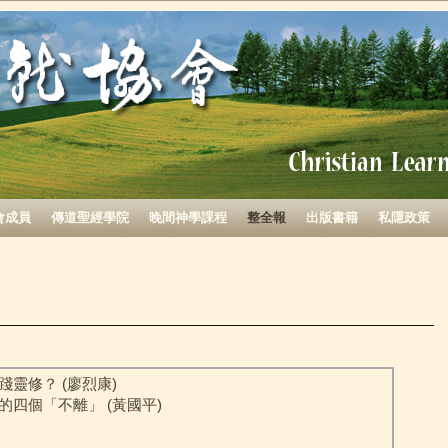
會成員
傳道聖經學院
晚間神學課程
整全報
出版書籍
私隱政策
踐靈修？ (廖烈康)
的四個「不離」 (黃國平)