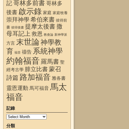
哥林多前書
記
哥林多
啟示錄
後書
家庭
家庭牧養
希伯來書
崇拜神學
彼得前
提摩太後書
撒
書
彼得後書
母耳記上
救恩
教會論
新神學派
末世論
神學教
方言
系統神學
育
禱告
福音
約翰福音
羅馬書
聖
蒙召
腓立比書
經考古學
路加福音
詩篇
雅各書
馬太
靈恩運動
馬可福音
福音
記錄
分類