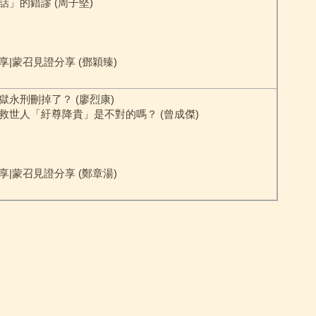
話」的錯謬 (周子堅)
享|蒙召見證分享 (鄧穎臻)
獄永刑刪掉了？ (廖烈康)
救世人「紆尊降貴」是不對的嗎？ (曾成傑)
享|蒙召見證分享 (鄭章湯)