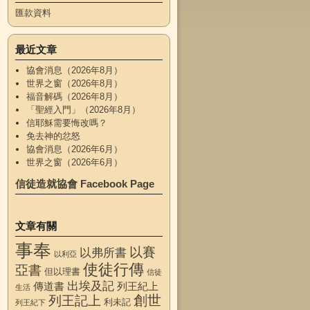
匯款資料
最近文章
協會消息（2026年8月）
世界之窗（2026年8月）
福音解碼（2026年8月）
「聖經入門」（2026年8月）
信耶穌需要悔改嗎？
免去神的忿怒
協會消息（2026年6月）
世界之窗（2026年6月）
信徒造就協會 Facebook Page
文章有關
事奉
以賽
以弗所書
以利亞
使徒行傳
亞書
但以理書
信徒
出埃及記
傳道書
列王紀上
生活
創世
列王記上
利未記
列王紀下