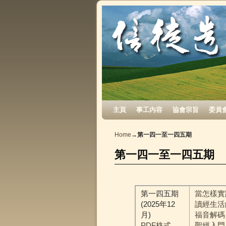
Skip to primary content
Skip to secondary content
主頁
事工內容
協會宗旨
委員
Home
→
第一四一至一四五期
第一四一至一四五期
第一四五期
當怎樣實
(2025年12
讀經生活
月)
福音解碼
PDF格式
聖經入門