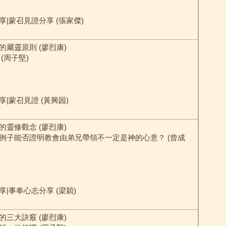
享|蒙召見證分享 (張家傑)
的屬靈原則 (廖烈康)
(周子堅)
|蒙召見證 (黃興园)
的靈修觀念 (廖烈康)
例子能否證明教會由弟兄帶領不一定是神的心意？ (曾成
享|事奉心志分享 (梁穎)
的三大訣竅 (廖烈康)