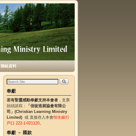
聯絡資料
奉獻
若有聖靈感動奉獻支持本會者
，支票
抬頭請寫：
「信徒造就協會有限公
司」(Christian Learning Ministry
Limited)
或 直接存入本會
恒生銀行
戶口 222-1-021120
。
奉獻 － 匯款