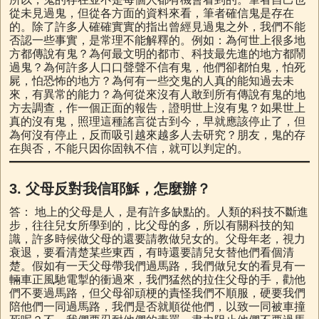
從未見過鬼，但從各方面的資料來看，筆者確信鬼是存在
的。除了許多人確確實實的指出曾經見過鬼之外，我們不能
否認一些事實，是常理不能解釋的。例如：為何世上很多地
方都傳說有鬼？為何最文明的都市、科技最先進的地方都鬧
過鬼？為何許多人口口聲聲不信有鬼，他們卻都怕鬼，怕死
屍，怕恐怖的地方？為何有一些交鬼的人真的能知過去未
來，有異常的能力？為何從來沒有人敢到所有傳說有鬼的地
方去調查，作一個正面的報告，證明世上沒有鬼？如果世上
真的沒有鬼，照理這種謠言從古到今，早就應該停止了，但
為何沒有停止，反而吸引越來越多人去研究？朋友，鬼的存
在與否，不能只因你固執不信，就可以判定的。
3.
父母反對我信耶穌，怎麼辦？
答： 地上的父母是人，是有許多缺點的。人類的科技不斷進
步，往往兒女所學到的，比父母的多，所以有關科技的知
識，許多時候做父母的還要請教做兒女的。父母年老，視力
衰退，要看清楚某些東西，有時還要請兒女替他們看個清
楚。假如有一天父母帶我們過馬路，我們做兒女的看見有一
輛車正風馳電掣的衝過來，我們猛然的拉住父母的手，勸他
們不要過馬路，但父母卻頑梗的責怪我們不順服，硬要我們
陪他們一同過馬路，我們是否就順從他們，以致一同被車撞