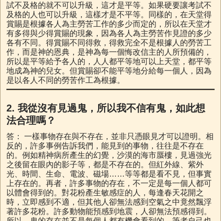
試不及格的就不可以升級，這才是平等。如果硬要讓考試不
及格的人也可以升級，這樣才是不平等。同樣的，在天堂得
賞賜是根據各人為主勞苦工作的多少而定的，所以在天堂才
有多得與少得賞賜的現象，因為各人為主勞苦作見證的多少
各有不同。得賞賜不同得救，得救完全不是根據人的勞苦工
作，而是神的恩典，是神為每一個悔改信主的人所預備的，
所以是平等給予各人的，人人都平等地可以上天堂，都平等
地成為神的兒女。但賞賜卻不能平等地分給每一個人，因為
是以各人不同的勞苦作工為根據。
2.
我從沒有見過鬼，所以我不信有鬼，如此想
法合理嗎？
答： 一樣事物存在與不存在，並非只憑眼見才可以證明。相
反的，許多事例告訴我們，能見到的事物，往往是不存在
的。例如精神病所產生的幻覺，沙漠的海市蜃樓，見過強光
之後留在眼內的影子等，都是不存在的。但紅外線、紫外
光、時間、生命、電波、磁場……等等都是看不見，但事實
上存在的。再者，許多事物的存在，不一定是每一個人都可
以體會得到的。對花粉產生敏感症的人，每逢春天花開之
時，立即感到不適，但其他人卻無法感到空氣之中竟然飄浮
著許多花粉。許多動物能預感到地震，人卻無法預感得到。
所以，鬼的存在並不是每個人都有機會看到的。筆者自己也