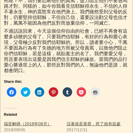
死呢？不，我們要忍耐他們的責罵，盡力阻止他們不要過馬
路才對。同樣的，如今你我看見信耶穌得永生，不信的人得
不著永生，神的震怒常在他們身上。我們雖然受到父母的反
對，仍要堅持信耶穌，不但自己信，還要設法勸父母也信才
對，萬萬不能因為他們反對而放棄信仰，一同滅亡。
不過話說回來，今天這個信仰自由的社會，已經不再會有這
麼多頑梗的父母了。只要我們信耶穌，有好的行為和愛心表
現，父母極少反對我們信耶穌的。所以，讀者要小心，千萬
不要因為行為有了失德的地方而被父母責罵，以致他們阻止
你們信耶穌，若是這樣，就貽羞主的名了。我們要愛父母，
而且要表現出這愛是因我們信主耶穌的緣故。當我們的品行
愛心勝過世上的人，那些反對我們的人，無論他們是誰，就
都會閉口。
Share this:
C
C
C
C
C
C
C
l
l
l
l
l
l
l
i
i
i
i
i
i
i
c
c
c
c
c
c
c
k
k
k
k
k
k
k
t
t
t
t
t
t
t
o
o
o
o
o
o
o
Related
s
s
s
s
s
s
p
h
h
h
h
h
h
r
a
a
a
a
a
a
i
福音解碼（2018年08月）
活著就是基督，死了就有益處
r
r
r
r
r
r
n
2018/08/06
2017/12/11
e
e
e
e
e
e
t