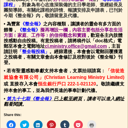
課程」
，對象為有心志進深裝備的主日學老師、查經組長及
團契導師。有關此課程的詳情、報讀安排及申請表，已刊於
今期《整全報》內，敬請留意及代禱。
•
為豐富
《整全報》
之內容種類，讓讀者的靈命有多方面的
餵養，
《整全報》
擬再增設一欄，內容主要包括分享在生活
方面﹝家庭、工作等﹞的信仰觀念和實踐
，歡迎各主內肢體
按感動自由投稿。有意投稿者，請將稿件以「doc格式」電
郵至本會之電郵地址
cl.ministry.office@gmail.com
，主旨
請註明
「整全報投稿」
。經篩選後，本會會以電郵回覆獲選
之投稿者，有關文章會由本會修訂及校對後於《整全報》刊
登。
•
若有聖靈感動奉獻支持本會者，支票抬頭請寫：
「信徒造
就協會有限公司」(Christian Learning Ministry Limited)
或 直接存入本會
恒生銀行戶口 222-1-021120
。敬請繼續支
持本會的事工，並為我們長遠的事奉計劃代禱。
•
第九十七期
《整全報》
已上載至網頁
，讀者可以進入
網址
觀看閱讀。
Share this:
C
C
C
C
C
C
C
l
l
l
l
l
l
l