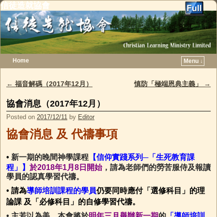
信徒造就協會
Home
Menu ↓
Skip to primary content
Skip to secondary content
←
福音解碼（2017年12月）
慎防「極端恩典主義」
→
Post navigation
協會消息（2017年12月）
Posted on
2017/12/11
by
Editor
協會消息
及
代禱事項
•
新一期的晚間神學課程
【信仰實踐系列─「生死教育課
程」】
於2018年1月8日開始
，請為老師們的勞苦服侍及報讀
學員的認真學習代禱。
• 請為
導師培訓課程的學員
仍
要同時應付「選修科目」的理
論課 及「必修科目」的自修學習代禱。
• 主若以為美，本會將於
明年三月舉辦新一期
的
「導師培訓