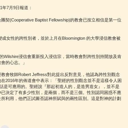
於2021年7月9日報道：
operative Baptist Fellowship)的教會已按立相信是第一位
ter 是一名變成女性的跨性別者，並於上月在Bloomington 的大學浸信教會被
達拉斯的Wilshire浸信會重新投入浸信宗，當時教會對跨性別持開放及肯
教會的心志。」
牧師Robert Jeffress對此提出反對意見，他認為跨性別觀念
在2016年的佈道會中表示：「聖經的性別觀念並不是這樣令人困
的話是可應用的。聖經說『那起初造人的，是造男造女』，並不是
神已決定了有多少性別，是兩個，而不是三個。性別認同困惑不應
士所利用，他們正試圖否認神所賦與的兩性區別。這是對神的計劃