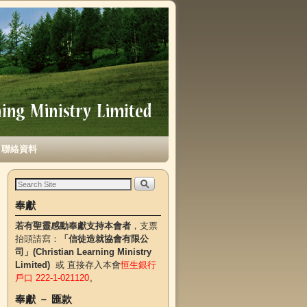
聯絡資料
奉獻
若有聖靈感動奉獻支持本會者
，支票
抬頭請寫：
「信徒造就協會有限公
司」(Christian Learning Ministry
Limited)
或 直接存入本會
恒生銀行
戶口 222-1-021120
。
奉獻 － 匯款