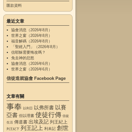
匯款資料
最近文章
協會消息（2026年8月）
世界之窗（2026年8月）
福音解碼（2026年8月）
「聖經入門」（2026年8月）
信耶穌需要悔改嗎？
免去神的忿怒
協會消息（2026年6月）
世界之窗（2026年6月）
信徒造就協會 Facebook Page
文章有關
事奉
以賽
以弗所書
以利亞
使徒行傳
亞書
但以理書
信徒
出埃及記
傳道書
列王紀上
生活
創世
列王記上
利未記
列王紀下