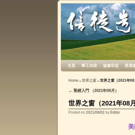
Skip to primary content
Skip to secondary content
主頁
事工內容
協會宗旨
委員
Home
→
世界之窗
→
世界之窗（2021年0
←
聖經入門 （2021年08月）
Post navigation
世界之窗（2021年08
Posted on
2021/08/02
by
Editor
美