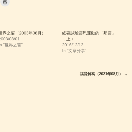
C
l
i
c
k
t
o
p
r
i
世界之窗（2003年08月）
總要試驗靈恩運動的「那靈」
n
2003/08/01
﹝上﹞
t
(
In "世界之窗"
2016/12/12
O
p
In "文章分享"
e
n
s
i
n
n
福音解碼（2021年08月）
→
e
w
w
i
n
d
o
w
)