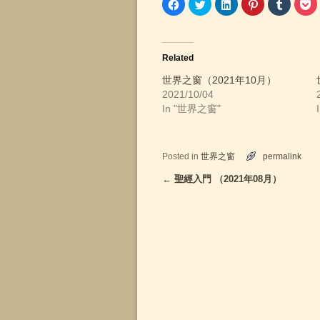
C
C
C
C
C
C
l
l
l
l
l
l
i
i
i
i
i
i
c
c
c
c
c
c
k
k
k
k
k
k
t
t
t
t
t
t
o
o
o
o
o
o
Related
s
s
s
s
s
s
h
h
h
h
h
h
a
a
a
a
a
a
世界之窗（2021年10月）
r
r
r
r
r
r
2021/10/04
e
e
e
e
e
e
o
o
o
o
o
o
In "世界之窗"
n
n
n
n
n
n
F
T
L
P
T
P
a
w
i
i
u
o
c
i
n
n
m
c
e
t
k
t
b
k
b
t
e
e
l
e
Posted in
世界之窗
permalink
o
e
d
r
r
t
o
r
I
e
(
(
←
聖經入門 （2021年08月）
Post navigation
k
(
n
s
O
O
(
O
(
t
p
p
O
p
O
(
e
e
p
e
p
O
n
n
e
n
e
p
s
s
n
s
n
e
i
i
s
i
s
n
n
n
i
n
i
s
n
n
n
n
n
i
e
e
n
e
n
n
w
w
e
w
e
n
w
w
w
w
w
e
i
i
w
i
w
w
n
n
i
n
i
w
d
d
n
d
n
i
o
o
d
o
d
n
w
w
o
w
o
d
)
)