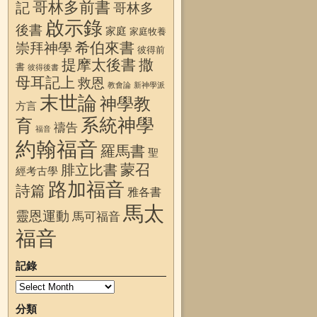
哥林多前書
記
哥林多
啟示錄
後書
家庭
家庭牧養
希伯來書
崇拜神學
彼得前
提摩太後書
撒
書
彼得後書
母耳記上
救恩
教會論
新神學派
末世論
神學教
方言
系統神學
育
禱告
福音
約翰福音
羅馬書
聖
蒙召
腓立比書
經考古學
路加福音
詩篇
雅各書
馬太
靈恩運動
馬可福音
福音
記錄
分類