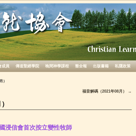
會成員
傳道聖經學院
晚間神學課程
整全報
出版書籍
私隱政策
8月）
福音解碼（2021年08月）
→
月）
國浸信會首次按立變性牧師