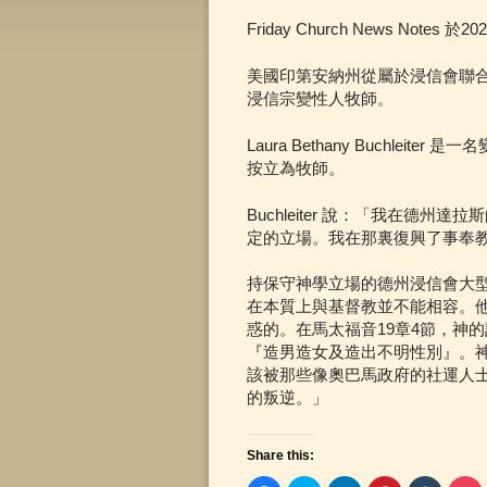
Friday Church News Notes 
美國印第安納州從屬於浸信會聯合團契(Co
浸信宗變性人牧師。
Laura Bethany Buchlei
按立為牧師。
Buchleiter 說：「我在德州
定的立場。我在那裏復興了事奉
持保守神學立場的德州浸信會大型教會
在本質上與基督教並不能相容。他
惑的。在馬太福音19章4節，神
『造男造女及造出不明性別』。
該被那些像奧巴馬政府的社運人
的叛逆。」
Share this: