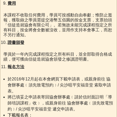
費用
本課程不收取任何費用，學員可按感動自由奉獻；惟防止濫
報，獲取錄之學員需提交港幣五佰圓的按金支票，支票抬頭
「信徒造就協會有限公司」。若無故未能完成課程指定之所
有科目，按金將會全數被沒收，並用作支持本會事工，而恕
不另行通知。
證書頒發
學員於一年內完成課程指定之所有科目，並全部取得合格成
績，便可獲由信徒造就協會頒發之修讀證明書。
報名方法
於2016年12月起在本會網頁下載申請表，或親身前往 協
會辦事處﹝須先致電預約﹞/ 尖沙咀平安福音堂 索取申請
表。
將已填妥之申請表寄回協會辦事處﹝請於信封面註明「導
師培訓課程」收﹞，或親身前往 協會辦事處﹝須先致電預
約﹞/ 尖沙咀平安福音堂 遞交申請表。
下載報名表：