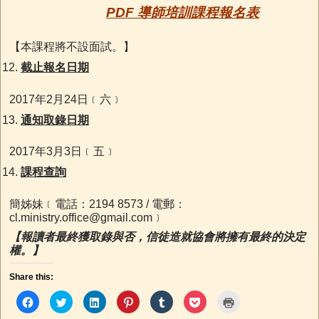
PDF 導師培訓課程報名表
【本課程將不設面試。】
截止報名日期
2017年2月24日﹝六﹞
通知取錄日期
2017年3月3日﹝五﹞
課程查詢
簡姊妹﹝電話：2194 8573 / 電郵：
cl.ministry.office@gmail.com
﹞
【報讀者最終獲取錄與否，信徒造就協會將擁有最終的決定
權。】
Share this:
C
C
C
C
C
C
C
l
l
l
l
l
l
l
i
i
i
i
i
i
i