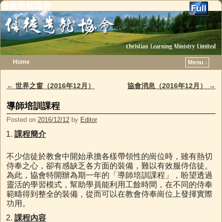
信徒造就協會
Home
Menu ↓
Skip to primary content
Skip to secondary content
←
世界之窗（2016年12月）
協會消息（2016年12月）
→
Post navigation
導師培訓課程
Posted on
2016/12/12
by
Editor
課程簡介
不少信徒於教會中開始承擔各樣帶領性的崗位時，雖有熱切
侍奉之心，卻有感缺乏各方面的裝備，難以有效服侍信徒。
為此，協會特開辦為期一年的「導師培訓課程」，盼望透過
靈活的學習模式，幫助學員能利用工餘時間，在不同的侍奉
範疇得到整全的裝備，從而可以在教會侍奉崗位上發揮實際
功用。
課程內容