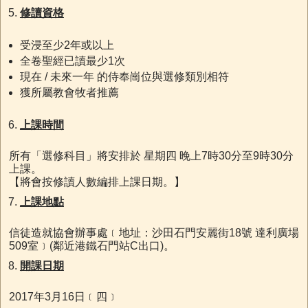
修讀資格
受浸至少2年或以上
全卷聖經已讀最少1次
現在 / 未來一年 的侍奉崗位與選修類別相符
獲所屬教會牧者推薦
上課時間
所有「選修科目」將安排於 星期四 晚上7時30分至9時30分
上課。
【將會按修讀人數編排上課日期。】
上課地點
信徒造就協會辦事處﹝地址：沙田石門安麗街18號 達利廣場
509室﹞(鄰近港鐵石門站C出口)。
開課日期
2017年3月16日﹝四﹞