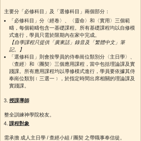
主要分「必修科目」及「選修科目」兩個部分：
「必修科目」分〈經卷〉、〈靈命〉和〈實用〉三個範
疇，每個範疇包含一基礎課程。所有基礎課程均以自修模
式進行，學員只需於限期內在家中完成。
【自學課
程
只提
供
「廣
東話
」錄
音
及「繁體中文」筆
記。
】
「選修科目」則會按學員的侍奉崗位類別分〈主日學〉、
〈查經〉和〈團契〉三個應用課程，當中包括理論課及實
踐課。所有應用課程均以導修模式進行，學員要依據其侍
奉崗位類別﹝三選一﹞，於指定時間出席相關的理論課及
實踐課。
授課導師
整全訓練神學院校友。
課程對象
需承擔 成人主日學 / 查經小組 / 團契 之帶職事奉信徒。