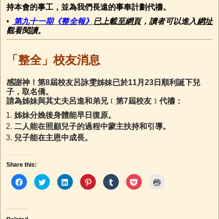
持本會的事工，並為我們長遠的事奉計劃代禱。
•
第九十一期
《整全報》
已上載至網頁
，讀者可以進入
網址
觀看閱讀。
「整全」校友消息
感謝神！第8屆校友呂詠雯姊妹已於11月23日順利誕下兒
子，取名僑。
請為姊妹與其丈夫呂進和弟兄﹝第7屆校友﹞代禱：
姊妹分娩後身體能早日復原。
二人能在照顧兒子的過程中蒙主扶持和引導。
兒子能在主恩中成長。
Share this:
C
C
C
C
C
C
C
l
l
l
l
l
l
l
i
i
i
i
i
i
i
c
c
c
c
c
c
c
k
k
k
k
k
k
k
t
t
t
t
t
t
t
o
o
o
o
o
o
o