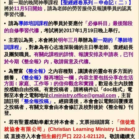
• 新一期的晚間神學課程
【聖經經卷系列 ─ 申命記﹝二﹞】
將於
11月5日開始
，請為老師的勞苦服侍及報讀學員的認真
學習代禱。
• 請為
導師培訓課程
的學員於要應付
「必修科目」最後階段
的自修學習代禱
，考試將於2017年1月19日晚上舉行。
• 主若以為美，本會將於
明年三月
舉辦為
新一期的「導師培
訓課程」
，對象為有心志進深裝備的主日學老師、查經組長
及團契職員。
有關此課程的詳情、報讀安排及申請表，已刊
於今期《整全報》內，敬請留意及代禱。
•
為豐富
《整全報》
之內容種類，讓讀者的靈命有多方面的
餵養，
《整全報》
擬再增設一欄，內容主要包括分享在生活
方面﹝家庭、工作等﹞的信仰觀念和實踐
，歡迎各主內肢體
按感動自由投稿。有意投稿者，請將稿件以「doc格式」電
郵至本會之電郵地址
cl.ministry.office@gmail.com
，主旨
請註明
「整全報投稿」
。經篩選後，本會會以電郵回覆獲選
之投稿者，有關文章會由本會修訂及校對後於《整全報》刊
登。
•
若有聖靈感動奉獻支持本會者，支票抬頭請寫：
「信徒造
就協會有限公司」(Christian Learning Ministry Limited)
或 直接存入本會
恒生銀行戶口 222-1-021120
。敬請繼續支