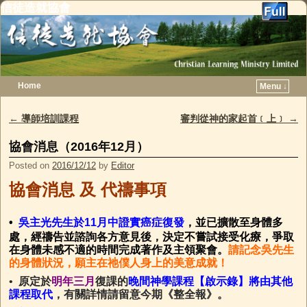
信徒造就協會
Home
Menu ↓
Skip to primary content
Skip to secondary content
←
導師培訓課程
審判從神的家起首﹝上﹞
→
Post navigation
協會消息（2016年12月）
Posted on
2016/12/12
by
Editor
協會消息
及
代禱事項
•
吳主光先生於11月中證實癌症復發
，並已擴散至身體多
處，經禱告並諮詢各方意見後，決定不嘗試接受化療，爭取
在身體未感不適的時間完成著作及主領聚會。
請記念吳先生
的身體狀況，願主在祂僕人身上的美意成就！
•
原定於
明年三月
復課的
晚間神學課程【啟示錄】將由其他
課程取代
，有關詳情請留意今期《整全報》。