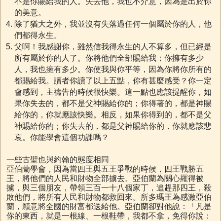
不是你賜給我的人。失去他，我也不介意，因為是出於你
的美意。
除了猶大之外，我並沒有失落過任何一個屬於你的人，他
們都得永生。
父啊！我感謝你，雖然信我得永生的人不算多，但已經是
所有屬於你的人了。你將他們全部賜給我；你擁有多少
人，我也擁有多少。你使我與你平等，因為你將你所有的
都賜給我。讀者你讀了以上五點，你有甚麼感受？你一定
會感到，主禱告的時候很快樂。這一點也應該提醒你，如
果你失去的，都不是父神賜給你的；你得著的，都是神賜
給你的，你就應該快樂。相反，如果你得到的，都不是父
神賜給你的；你失去的，都是父神賜給你的，你就應該悲
哀。你能學會這個功課嗎？
一些古聖也與約翰的態度相同
亞伯蘭學會，因為當四王與五王爭戰的時候，四王戰勝五
王，將他們的人民和財物全部擄去。亞伯蘭為關心羅得被
擄，與三個朋友，帶領三百一十八個家丁，追趕那四王，殺
敗他們，將所有人民和財物都救回來。所多瑪王為感激亞伯
蘭，願意將全國的財富都送給他。亞伯蘭卻對他說：「凡是
你的東西，就是一根線、一根鞋帶，我都不拿，免得你說：