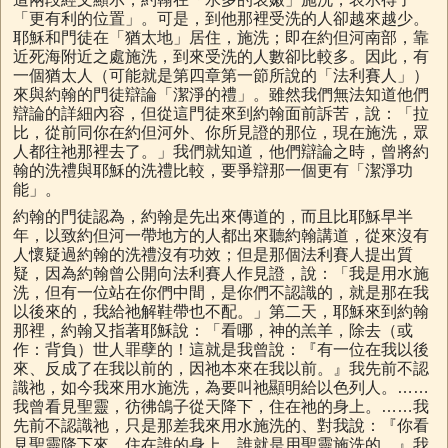
「更有利的位置」。可是，到他那裡受洗的人卻越來越少。
耶穌和門徒在「猶太地」居住，施洗；即在約但河南部，靠
近死海附近之處施洗，到來受洗的人數卻比較多。因此，有
一個猶太人（可能就是第四章第一節所說的「法利賽人」）
來與約翰的門徒辯論「潔淨的禮」。雖然我們無法知道他們
辯論的詳細內容，但從這門徒來到約翰面前訴苦，說：「拉
比，從前同你在約但河外、你所見證的那位，現在施洗，眾
人都往祂那裡去了。」我們就知道，他們辯論之時，曾將約
翰的洗禮與耶穌的洗禮比較，要爭辯那一個更有「潔淨功
能」。
約翰的門徒認為，約翰是先出來傳道的，而且比耶穌早半
年，以致約但河一帶地方的人都出來聽約翰講道，從來沒有
人懷疑過約翰的洗禮沒有功效；但是那個法利賽人提出質
疑，因為約翰曾公開向法利賽人作見證，說：「我是用水施
洗，但有一位站在你們中間，是你們不認識的，就是那在我
以後來的，我給祂解鞋帶也不配。」第二天，耶穌來到約翰
那裡，約翰又指著耶穌說：「看哪，神的羔羊，除去（或
作：背負）世人罪孽的！這就是我曾說：『有一位在我以後
來、反成了在我以前的，因祂本來在我以前。』我先前不認
識祂，如今我來用水施洗，為要叫祂顯明給以色列人。……
我曾看見聖靈，彷彿鴿子從天降下，住在祂的身上。……我
先前不認識祂，只是那差我來用水施洗的、對我說：『你看
見聖靈降下來，住在誰的身上，誰就是用聖靈施洗的。』我