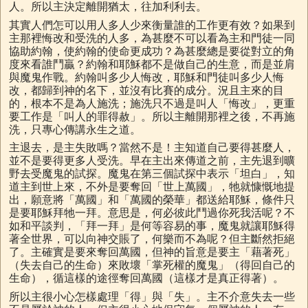
人。所以主決定離開猶太，往加利利去。
其實人們怎可以用人多人少來衡量誰的工作更有效？如果到
主那裡悔改和受洗的人多，為甚麼不可以看為主和門徒一同
協助約翰，使約翰的使命更成功？為甚麼總是要從對立的角
度來看誰鬥贏？約翰和耶穌都不是做自己的生意，而是並肩
與魔鬼作戰。約翰叫多少人悔改，耶穌和門徒叫多少人悔
改，都歸到神的名下，並沒有比賽的成分。況且主來的目
的，根本不是為人施洗；施洗只不過是叫人「悔改」，更重
要工作是「叫人的罪得赦」。所以主離開那裡之後，不再施
洗，只專心傳講永生之道。
主退去，是主失敗嗎？當然不是！主知道自己要得甚麼人，
並不是要得更多人受洗。早在主出來傳道之前，主先退到曠
野去受魔鬼的試探。魔鬼在第三個試探中表示「坦白」，知
道主到世上來，不外是要奪回「世上萬國」，牠就慷慨地提
出，願意將「萬國」和「萬國的榮華」都送給耶穌，條件只
是要耶穌拜牠一拜。意思是，何必彼此鬥過你死我活呢？不
如和平談判，「拜一拜」是何等容易的事，魔鬼就讓耶穌得
著全世界，可以向神交賬了，何樂而不為呢？但主斷然拒絕
了。主確實是要來奪回萬國，但神的旨意是要主「藉著死」
（失去自己的生命）來敗壞「掌死權的魔鬼」（得回自己的
生命），循這樣的途徑奪回萬國（這樣才是真正得著）。
所以主很小心怎樣處理「得」與「失」。主不介意失去一些