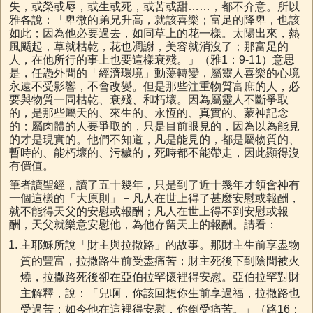
失，或榮或辱，或生或死，或苦或甜……，都不介意。所以
雅各說：「卑微的弟兄升高，就該喜樂；富足的降卑，也該
如此；因為他必要過去，如同草上的花一樣。太陽出來，熱
風颳起，草就枯乾，花也凋謝，美容就消沒了；那富足的
人，在他所行的事上也要這樣衰殘。」（雅1：9-11）意思
是，任憑外間的「經濟環境」動蕩轉變，屬靈人喜樂的心境
永遠不受影響，不會改變。但是那些注重物質富庶的人，必
要與物質一同枯乾、衰殘、和朽壞。因為屬靈人不斷爭取
的，是那些屬天的、來生的、永恆的、真實的、蒙神記念
的；屬肉體的人要爭取的，只是目前眼見的，因為以為能見
的才是現實的。他們不知道，凡是能見的，都是屬物質的、
暫時的、能朽壞的、污穢的，死時都不能帶走，因此顯得沒
有價值。
筆者讀聖經，讀了五十幾年，只是到了近十幾年才領會神有
一個這樣的「大原則」－凡人在世上得了甚麼安慰或報酬，
就不能得天父的安慰或報酬；凡人在世上得不到安慰或報
酬，天父就樂意安慰他，為他存留天上的報酬。請看：
主耶穌所說「財主與拉撒路」的故事。那財主生前享盡物
質的豐富，拉撒路生前受盡痛苦；財主死後下到陰間被火
燒，拉撒路死後卻在亞伯拉罕懷裡得安慰。亞伯拉罕對財
主解釋，說：「兒啊，你該回想你生前享過福，拉撒路也
受過苦；如今他在這裡得安慰，你倒受痛苦。」（路16：