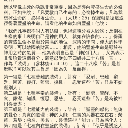
所以學像主死的功課非常重要，因為是導向豐盛生命的必修
科。正如主說：「凡要救自己生命的，必喪掉生命；凡為我
喪掉生命的，必得著生命。」（太16：25）保羅就是循這途
徑得著豐盛的生命。請看他的生命如何豐盛！他說：
「我們凡事都不叫人有妨礙，免得這職分被人毀謗；反倒在
各樣的事上表明自己是神的用人，就如在許多的……」保羅
的豐盛生命不是顯於崇高的地位，深博的學問，偉大的科學
發明，可以敵國的財富……；相反，他的豐盛生命是顯於被
神用之時的氣質──他為表明自己是「神的用人」，又為表示
非常珍貴這個身分，願意忍受如下四組共二十八樣「苦」，
作為「裝備」（參林後6：3-10）。這二十八樣「苦」是甚
麼呢？可以說其主旨是「因為失，反而得」。
第一組是「七種苦難的裝備」，計有：「忍耐、患難、窮
乏、困苦、鞭打、監禁、擾亂」，忍受這些「苦」只為不妨
礙別人；
第二組是「七種事奉的裝備」，計有：「勤勞、警醒、不
食、廉潔、知識、恆忍、恩慈」，忍受這些「苦」是為被神
用得更盡；
第三組是「七種能力的裝備」，計有：「聖靈的感化；無偽
的愛心；真實的道理；神的大能；仁義的兵器在左在右；榮
耀、羞辱；惡名、美名」，裝備這些「能力」只為感化人；
第四組是「七種內在豐盛的裝備」，計有：「似乎是誘惑人