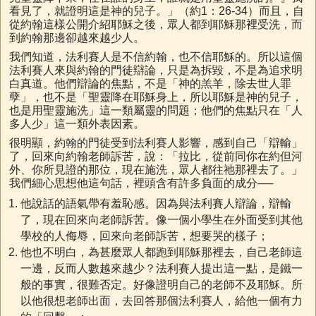
看見了，就證明這是神的兒子。」（約1：26-34）而且，自
從約翰這樣公開介紹耶穌之後，眾人都到耶穌那裡受洗，而
到約翰那邊卻越來越少人。
我們知道，法利賽人是不信約翰，也不信耶穌的。所以這個
法利賽人來與約翰的門徒辯論，只是為拆毀，不是為追求明
白真道。他們辯論的焦點，不是「神的羔羊，除去世人罪
孽」，也不是「聖靈降在耶穌身上，所以耶穌是神的兒子，
也是用聖靈施洗」這一類屬靈的問題；他們的焦點只在「人
多人少」這一類外表因素。
很明顯，約翰的門徒受到法利賽人影響，感到自己「辯輸」
了，回來向約翰老師訴苦，說：「拉比，從前同你在約但河
外、你所見證的那位，現在施洗，眾人都往祂那裡去了。」
我們細心思想他這句話，裡頭含有許多負面的成分──
他說話的語氣帶有羞恥感。因為與法利賽人辯論，辯輸
了，現在回來向老師訴苦。像一個小學生在外面受到其他
學校的人侮辱，回來向老師訴苦，想要哭的樣子；
他也不明白，為甚麼眾人都跑到耶穌那裡去，自己老師這
一邊，反而人數越來越少？法利賽人提出這一點，是鐵一
般的事實，很難否定。好像證明自己的老師不及耶穌。所
以他很想老師出面，去回答那個法利賽人，給他一個有力