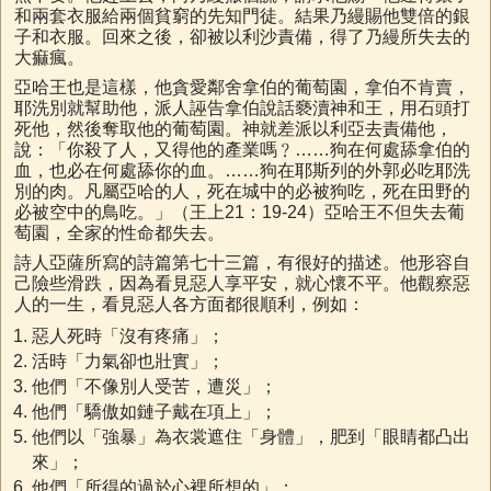
和兩套衣服給兩個貧窮的先知門徒。結果乃縵賜他雙倍的銀
子和衣服。回來之後，卻被以利沙責備，得了乃縵所失去的
大痲瘋。
亞哈王也是這樣，他貪愛鄰舍拿伯的葡萄園，拿伯不肯賣，
耶洗別就幫助他，派人誣告拿伯說話褻瀆神和王，用石頭打
死他，然後奪取他的葡萄園。神就差派以利亞去責備他，
說：「你殺了人，又得他的產業嗎﹖……狗在何處舔拿伯的
血，也必在何處舔你的血。……狗在耶斯列的外郭必吃耶洗
別的肉。凡屬亞哈的人，死在城中的必被狗吃，死在田野的
必被空中的鳥吃。」（王上21：19-24）亞哈王不但失去葡
萄園，全家的性命都失去。
詩人亞薩所寫的詩篇第七十三篇，有很好的描述。他形容自
己險些滑跌，因為看見惡人享平安，就心懷不平。他觀察惡
人的一生，看見惡人各方面都很順利，例如：
惡人死時「沒有疼痛」；
活時「力氣卻也壯實」；
他們「不像別人受苦，遭災」；
他們「驕傲如鏈子戴在項上」；
他們以「強暴」為衣裳遮住「身體」，肥到「眼睛都凸出
來」；
他們「所得的過於心裡所想的」；