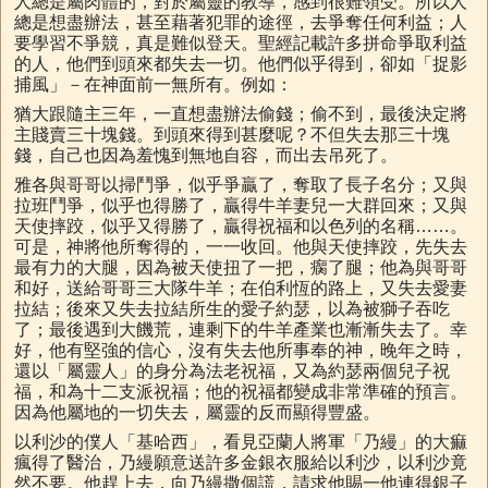
人總是屬肉體的，對於屬靈的教導，感到很難領受。所以人
總是想盡辦法，甚至藉著犯罪的途徑，去爭奪任何利益；人
要學習不爭競，真是難似登天。聖經記載許多拼命爭取利益
的人，他們到頭來都失去一切。他們似乎得到，卻如「捉影
捕風」－在神面前一無所有。例如：
猶大跟隨主三年，一直想盡辦法偷錢；偷不到，最後決定將
主賤賣三十塊錢。到頭來得到甚麼呢？不但失去那三十塊
錢，自己也因為羞愧到無地自容，而出去吊死了。
雅各與哥哥以掃鬥爭，似乎爭贏了，奪取了長子名分；又與
拉班鬥爭，似乎也得勝了，贏得牛羊妻兒一大群回來；又與
天使摔跤，似乎又得勝了，贏得祝福和以色列的名稱……。
可是，神將他所奪得的，一一收回。他與天使摔跤，先失去
最有力的大腿，因為被天使扭了一把，瘸了腿；他為與哥哥
和好，送給哥哥三大隊牛羊；在伯利恆的路上，又失去愛妻
拉結；後來又失去拉結所生的愛子約瑟，以為被獅子吞吃
了；最後遇到大饑荒，連剩下的牛羊產業也漸漸失去了。幸
好，他有堅強的信心，沒有失去他所事奉的神，晚年之時，
還以「屬靈人」的身分為法老祝福，又為約瑟兩個兒子祝
福，和為十二支派祝福；他的祝福都變成非常準確的預言。
因為他屬地的一切失去，屬靈的反而顯得豐盛。
以利沙的僕人「基哈西」，看見亞蘭人將軍「乃縵」的大痲
瘋得了醫治，乃縵願意送許多金銀衣服給以利沙，以利沙竟
然不要。他趕上去，向乃縵撒個謊，請求他賜一他連得銀子