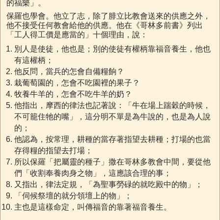
的福樂」。
保羅也學會。他立了志，除了腓立比教會送來的供應之外，
他不接受任何教會給他的供應。他在《哥林多前書》列出
「工人得工價是應當的」十個理由，說：
別人是使徒，他也是；別的使徒有權柄靠福音養生，他也
有這權柄；
他反問，當兵的怎會自備糧餉？
栽葡萄園的，怎會不吃園裡的果子？
牧養牛羊的，怎會不吃牛羊的奶？
他指出，摩西的律法也記著說：「牛在場上踹穀的時候，
不可籠住牠的嘴」，這分明不單是為牛說的，也是為人說
的；
他認為，按常理，耕種的當存著指望去耕種；打場的也當
存得糧的指望去打場；
所以保羅「把屬靈的種子」撒在哥林多教會中間，要從他
們「收割奉養肉身之物」，這應該合理的事；
又指出，律法定規，「為聖事勞碌的就吃殿中的物」；
「伺候祭壇的就分領壇上的物」；
主也是這樣命定，叫傳福音的靠著福音養生。