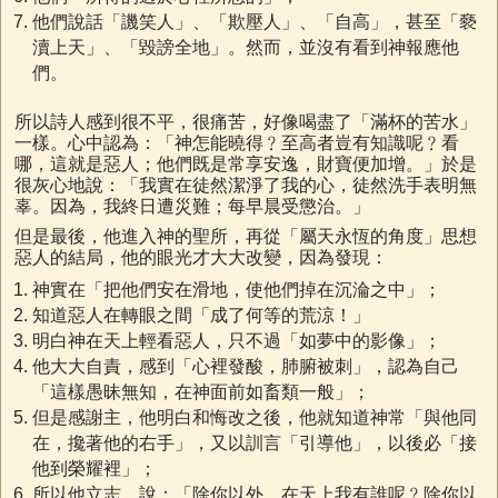
他們說話「譏笑人」、「欺壓人」、「自高」，甚至「褻
瀆上天」、「毀謗全地」。然而，並沒有看到神報應他
們。
所以詩人感到很不平，很痛苦，好像喝盡了「滿杯的苦水」
一樣。心中認為：「神怎能曉得﹖至高者豈有知識呢﹖看
哪，這就是惡人；他們既是常享安逸，財寶便加增。」於是
很灰心地說：「我實在徒然潔淨了我的心，徒然洗手表明無
辜。因為，我終日遭災難；每早晨受懲治。」
但是最後，他進入神的聖所，再從「屬天永恆的角度」思想
惡人的結局，他的眼光才大大改變，因為發現：
神實在「把他們安在滑地，使他們掉在沉淪之中」；
知道惡人在轉眼之間「成了何等的荒涼！」
明白神在天上輕看惡人，只不過「如夢中的影像」；
他大大自責，感到「心裡發酸，肺腑被刺」，認為自己
「這樣愚昧無知，在神面前如畜類一般」；
但是感謝主，他明白和悔改之後，他就知道神常「與他同
在，攙著他的右手」，又以訓言「引導他」，以後必「接
他到榮耀裡」；
所以他立志，說：「除你以外，在天上我有誰呢﹖除你以