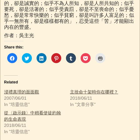
的，卻是誠實的；似乎不為人所知，卻是人所共知的；似乎
要死，卻是活著的；似乎受責罰，卻是不至喪命的；似乎憂
愁，卻是常常快樂的；似乎貧窮，卻是叫許多人富足的；似
乎一無所有，卻是樣樣都有的」，忍受這些「苦」才能顯出
內在的豐盛。
作者：吳主光
Share this:
C
C
C
C
C
C
C
l
l
l
l
l
l
l
i
i
i
i
i
i
i
c
c
c
c
c
c
c
k
k
k
k
k
k
k
t
t
t
t
t
t
t
o
o
o
o
o
o
o
Related
s
s
s
s
s
s
p
h
h
h
h
h
h
r
a
a
a
a
a
a
i
浸禮真理的面面觀
主捨命十架時你在哪裡？
r
r
r
r
r
r
n
2007/06/01
2018/06/11
e
e
e
e
e
e
t
o
o
o
o
o
o
(
In "培靈信息"
In "文章分享"
n
n
n
n
n
n
O
F
T
L
P
T
P
p
從〈啟示錄〉中稍看使徒約翰
a
w
i
i
u
o
e
c
i
n
n
m
c
n
的生命表現
e
t
k
t
b
k
s
b
t
e
e
l
e
i
2018/06/11
o
e
d
r
r
t
n
In "培靈信息"
o
r
I
e
(
(
n
k
(
n
s
O
O
e
(
O
(
t
p
p
w