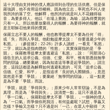
這十大理由支持神的僕人應該得到合理的生活供應。但是保
羅強調，他不肯用這些權柄。因為他立志，寧死也不叫人使
我所誇的落了空。他解釋，他所誇的就是叫人不花錢得福
音，為要多得人。他以「在場上賽跑」為喻，認為得獎賞的
只有一人。所以他要放棄得人的報酬，為要得神的報酬，就
是主耶穌召他來得的獎賞。
保羅立志不要人的報酬，他也教導提摩太不要為任何「得」
或「失」而與人爭競。他勸勉提摩太說：「你要逃避少年的
私慾。」（參提後2：22-26）許多人讀經，一看見「私慾」
二字，就以為是指肉體的「性慾」；其實保羅指的是「爭
競」。保羅教導提摩太要逃避這「私慾」，說：「同那清心
禱告主的人追求公義、信德、仁愛、和平。惟有那愚拙無學
問的辯論，總要棄絕，因為知道這等事是起爭競的。」請注
意，這段話都是為解釋如何逃避私慾的，可見「追求公義、
信德、仁愛、和平」，是指追求「良好的人際關係」，意思
當然是不要「爭競」；要棄絕「無學問的辯論」，這一點更
是為不要「爭競」而說。
「爭競」就是「爭得與失」；原來少年人常常辯論，不是為
真理，而是為「爭得與失」。說清楚一點，這只不過是為
「爭一口氣」。保羅勸提摩太不要「爭競」，一個神的僕人
為「一口氣」而爭個你死我活，有何益處呢？試想，爭贏又
怎樣？爭輸又怎樣？只不過是叫「一己」在眾人中顯得「大