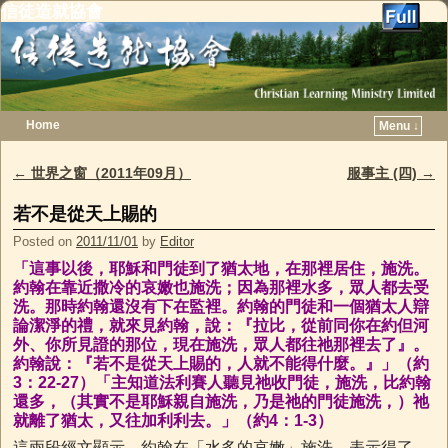
信徒造就協會
Home
Menu ↓
Skip to primary content
Skip to secondary content
←
世界之窗（2011年09月）
服事主 (四)
→
Post navigation
若不是從天上賜的
Posted on
2011/11/01
by
Editor
「這事以後，耶穌和門徒到了猶太地，在那裡居住，施洗。
約翰在靠近撒冷的哀嫩也施洗；因為那裡水多，眾人都去受
洗。那時約翰還沒有下在監裡。約翰的門徒和一個猶太人辯
論潔淨的禮，就來見約翰，說：『拉比，從前同你在約但河
外、你所見證的那位，現在施洗，眾人都往祂那裡去了』。
約翰說：『若不是從天上賜的，人就不能得什麼。』」（約
3：22-27）「主知道法利賽人聽見祂收門徒，施洗，比約翰
還多，（其實不是耶穌親自施洗，乃是祂的門徒施洗，）祂
就離了猶太，又往加利利去。」（約4：1-3）
這兩段經文顯示，約翰在「水多的哀嫩」施洗，表示得了