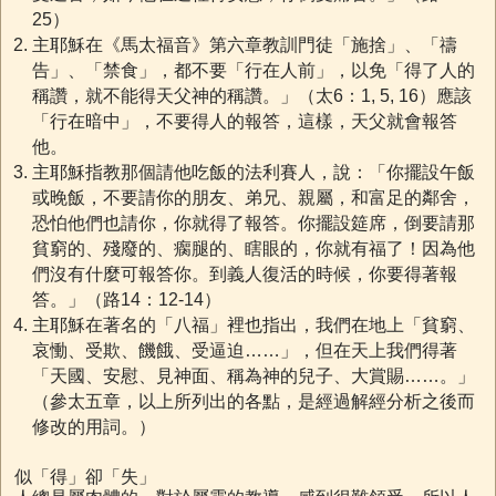
25）
主耶穌在《馬太福音》第六章教訓門徒「施捨」、「禱
告」、「禁食」，都不要「行在人前」，以免「得了人的
稱讚，就不能得天父神的稱讚。」（太6：1, 5, 16）應該
「行在暗中」，不要得人的報答，這樣，天父就會報答
他。
主耶穌指教那個請他吃飯的法利賽人，說：「你擺設午飯
或晚飯，不要請你的朋友、弟兄、親屬，和富足的鄰舍，
恐怕他們也請你，你就得了報答。你擺設筵席，倒要請那
貧窮的、殘廢的、瘸腿的、瞎眼的，你就有福了！因為他
們沒有什麼可報答你。到義人復活的時候，你要得著報
答。」（路14：12-14）
主耶穌在著名的「八福」裡也指出，我們在地上「貧窮、
哀慟、受欺、饑餓、受逼迫……」，但在天上我們得著
「天國、安慰、見神面、稱為神的兒子、大賞賜……。」
（參太五章，以上所列出的各點，是經過解經分析之後而
修改的用詞。）
似「得」卻「失」