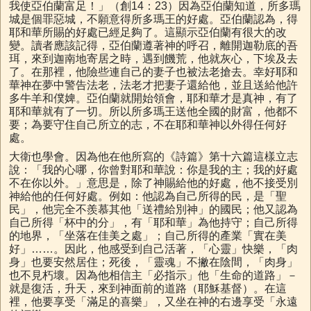
我使亞伯蘭富足！」（創14：23）因為亞伯蘭知道，所多瑪
城是個罪惡城，不願意得所多瑪王的好處。亞伯蘭認為，得
耶和華所賜的好處已經足夠了。這顯示亞伯蘭有很大的改
變。讀者應該記得，亞伯蘭遵著神的呼召，離開迦勒底的吾
珥，來到迦南地寄居之時，遇到饑荒，他就灰心，下埃及去
了。在那裡，他險些連自己的妻子也被法老搶去。幸好耶和
華神在夢中警告法老，法老才把妻子還給他，並且送給他許
多牛羊和僕婢。亞伯蘭就開始領會，耶和華才是真神，有了
耶和華就有了一切。所以所多瑪王送他全國的財富，他都不
要；為要守住自己所立的志，不在耶和華神以外得任何好
處。
大衛也學會。因為他在他所寫的《詩篇》第十六篇這樣立志
說：「我的心哪，你曾對耶和華說：你是我的主；我的好處
不在你以外。」意思是，除了神賜給他的好處，他不接受別
神給他的任何好處。例如：他認為自己所得的民，是「聖
民」，他完全不羨慕其他「送禮給別神」的國民；他又認為
自己所得「杯中的分」，有「耶和華」為他持守；自己所得
的地界，「坐落在佳美之處」；自己所得的產業「實在美
好」……。因此，他感受到自己活著，「心靈」快樂，「肉
身」也要安然居住；死後，「靈魂」不撇在陰間，「肉身」
也不見朽壞。因為他相信主「必指示」他「生命的道路」－
就是復活，升天，來到神面前的道路（耶穌基督）。在這
裡，他要享受「滿足的喜樂」，又坐在神的右邊享受「永遠