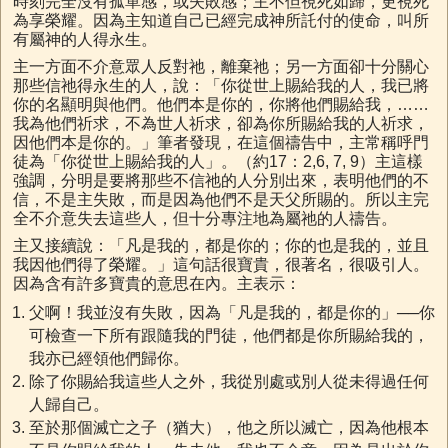
時刻完全沒有孤單感，或失敗感；主不但視死如歸，更視死
為享榮耀。因為主知道自己已經完成神所託付的使命，叫所
有屬神的人得永生。
主一方面不介意眾人反對祂，離棄祂；另一方面卻十分關心
那些信祂得永生的人，說：「你從世上賜給我的人，我已將
你的名顯明與他們。他們本是你的，你將他們賜給我，……
我為他們祈求，不為世人祈求，卻為你所賜給我的人祈求，
因他們本是你的。」筆者發現，在這個禱告中，主常稱呼門
徒為「你從世上賜給我的人」。（約17：2,6, 7, 9）主這樣
強調，分明是要將那些不信祂的人分別出來，表明他們的不
信，不是主失敗，而是因為他們不是天父所賜的。所以主完
全不介意失去這些人，但十分專注地為屬祂的人禱告。
主又接續說：「凡是我的，都是你的；你的也是我的，並且
我因他們得了榮耀。」這句話很寶貴，很著名，很吸引人。
因為含有許多寶貴的意思在內。主表示：
父啊！我並沒有失敗，因為「凡是我的，都是你的」──你
可檢查一下所有跟隨我的門徒，他們都是你所賜給我的，
我亦已經領他們歸你。
除了你賜給我這些人之外，我從別處或別人從未得過任何
人歸自己。
至於那個滅亡之子（猶大），他之所以滅亡，因為他根本