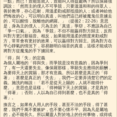
一點」而已！豈能造就人，豈能叫人得益處嗎？所以保羅強
調說：「然而主的僕人不可爭競，只要溫溫和和的待眾人，
善於教導，存心忍耐，用溫柔勸戒那抵擋的人；或者神給他
們悔改的心，可以明白真道，叫他們這已經被魔鬼任意擄去
的，可以醒悟，脫離他的網羅。」（提後2：22-26）意思
是，身為主的僕人，只為主的「真道」爭辯，不應該為自己
「爭一口氣」。因為「爭競」不但不能贏得對方歸主，反而
叫對方更討厭福音。相反，如果能用溫柔的態度來勸戒對
方，常常會有更好的效果，可以贏得對方歸主。因為對方在
平心靜氣的情況下，容易聽明白福音的真道，這樣才能成功
將對方從魔鬼的手下擄回來。
「得」與「失」的定義
為個人屬地的「得與失」而爭競是沒有意義的，因為爭到
了，有一天還要失去。像保羅那樣，寧願失去應得的薪酬，
為要得天上的賞賜，那才有意義。所以甚麼是真正的「得
著」；甚麼是真正的「失去」，我們一定要弄清楚它們的定
義。施洗約翰說：「若不是從天上賜的，人就不能得什
麼。」意思也是這樣，「得神賜下天上的賞賜」才是真的
「得著」；否則，人以為自己得到甚麼，也不是真的「得
著」。
換言之，如果有人用人的手段，甚至不法的手段，得了甚
麼，我們千萬不要嫉妒，也不要心懷不平。因為凡是屬地
的，必不能長久。所以屬靈人對於地上的任何事物，或得或