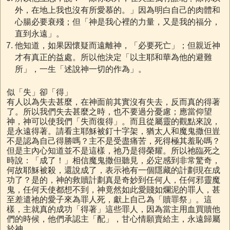
外，在地上我也沒有所愛慕的。」因為明白自己的肉體和
心腸必要衰殘；但「神是我心裡的力量，又是我的福分，
直到永遠」。
他知道，如果因懷疑而遠離神，「必要死亡」；但親近神
才有真正的益處。所以他決定「以主耶和華為他的避難
所」，一生「述說神一切的作為」。
似「失」卻「得」
有人以為失去甚麼，在神面前其實沒有失去，反而真的得著
了。所以我們失去甚麼之時，也不要過分憂慮；應當仰望
神，神可以使我們「失而復得」。而且從屬靈的觀點來說，
是永遠得著。請看主耶穌被釘十字架，猶太人和魔鬼撒但豈
不是認為自己得勝嗎？主不是受盡痛苦，死得極其羞恥嗎？
但是主內心知道並不是這樣，祂乃是得榮耀。所以祂臨死之
時說：「成了！」相信魔鬼撒但聽見，必定感到非常驚奇，
何故耶穌被殺，還說成了，表示祂有一個隱藏的計劃現在成
功了？是的，神的救贖計劃真是奇妙到任何人，任何邪靈魔
鬼，任何天使都想不到，神竟然如此愛賤如爛泥的罪人，甚
至差遣祂的愛子來為罪人死，獻上自己為「贖罪祭」。這
樣，主就真的成功「得著」這些罪人，因為當主用血買贖他
們的時候，他們承認主「配」，甘心情願賣給主，永遠歸屬
於神。