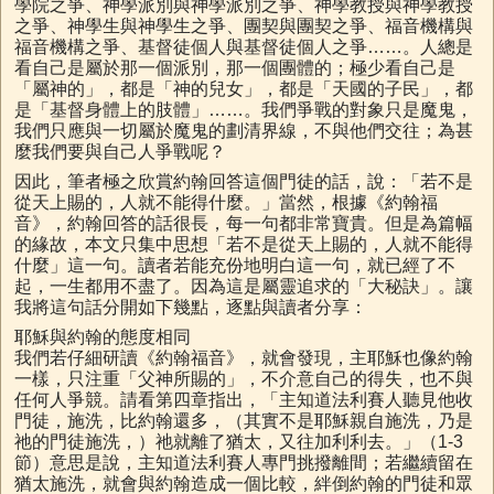
學院之爭、神學派別與神學派別之爭、神學教授與神學教授
之爭、神學生與神學生之爭、團契與團契之爭、福音機構與
福音機構之爭、基督徒個人與基督徒個人之爭……。人總是
看自己是屬於那一個派別，那一個團體的；極少看自己是
「屬神的」，都是「神的兒女」，都是「天國的子民」，都
是「基督身體上的肢體」……。我們爭戰的對象只是魔鬼，
我們只應與一切屬於魔鬼的劃清界線，不與他們交往；為甚
麼我們要與自己人爭戰呢？
因此，筆者極之欣賞約翰回答這個門徒的話，說：「若不是
從天上賜的，人就不能得什麼。」當然，根據《約翰福
音》，約翰回答的話很長，每一句都非常寶貴。但是為篇幅
的緣故，本文只集中思想「若不是從天上賜的，人就不能得
什麼」這一句。讀者若能充份地明白這一句，就已經了不
起，一生都用不盡了。因為這是屬靈追求的「大秘訣」。讓
我將這句話分開如下幾點，逐點與讀者分享：
耶穌與約翰的態度相同
我們若仔細研讀《約翰福音》，就會發現，主耶穌也像約翰
一樣，只注重「父神所賜的」，不介意自己的得失，也不與
任何人爭競。請看第四章指出，「主知道法利賽人聽見他收
門徒，施洗，比約翰還多，（其實不是耶穌親自施洗，乃是
祂的門徒施洗，）祂就離了猶太，又往加利利去。」（1-3
節）意思是說，主知道法利賽人專門挑撥離間；若繼續留在
猶太施洗，就會與約翰造成一個比較，絆倒約翰的門徒和眾