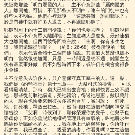
想拯救那些「明白屬靈的人」，主不介意那些「屬肉體的
人」離開祂。可惜，不但那些人不明白，連主的門徒中也有
好些人不明白。他們心裡就說：「這話甚難，誰能聽呢﹖」
於是門徒中就有許多人退去，不再跟隨耶穌了。
耶穌對剩下的十二個門徒說：「你們也要去嗎﹖」耶穌說這
話，表示不介意眾人離開祂；主知道猶大是魔鬼，最好連猶
大也離開祂。但西門彼得回答主說：「主啊，你有永生之
道，我們還歸從誰呢﹖」（約6：26-68）彼得所說的「我
們」，表示代表全體十二個門徒而說。其實猶大甚麼也聽不
明白，當然很想離開。只是，一時間還是想不通，離開主之
後有甚麼事好做，倒不如暫時留下來，或許仍有機會偷得多
少金錢。
主不介意失去許多人，只介意保守真正屬主的人。這一點，
我們從《約翰福音》第十七章──「大祭司式的禱告」，可以
看得最清楚。那時，猶大已經出去賣祂；彼得快要三次不認
祂；那些從前聽祂講道，受祂醫治，得過祂恩惠，數以萬計
的人，現在也快要來到彼拉多審判台前，喊叫說：「釘死
祂，釘死祂，釋放巴拉巴。」然而耶穌在這個時刻向神交賬
禱告說：「父啊，時候到了，願你榮耀你的兒子，使兒子也
榮耀你；正如你曾賜給祂權柄管理凡有血氣的，叫祂將永生
賜給你所賜給祂的人。……我在地上已經榮耀你，你所託付
我的事，我已成全了。」親愛的讀者，你看見嗎？主在這個