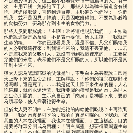
不是屬於神的人，但主很小心地保守每一個屬神的人。有一
次，主用五餅二魚餵飽五千人；那些人以為聽主講道會有餅
吃，就追蹤耶穌，直追到迦百農。主耶穌對他們說：「你們
找我，並不是因見了神蹟，乃是因吃餅得飽。不要為那必壞
的食物勞力，要為那存到永生的食物勞力。」
那些人反問耶穌說：「主啊！常將這糧賜給我們！」主知道
他們說這話是為反駁，不是表示要信。所以主說：「我就是
生命的糧。……你們已經看見我，還是不信。凡父所賜給我
的人必到我這裡來；到我這裡來的，我總不丟棄他。……若
不是差我來的父吸引人，就沒有能到我這裡來的。」主要揭
穿他們的來意，表示他們不是父所賜的人，所以他們不是真
正到主這裡來。
猶太人認為認識耶穌的父母是誰，不明白主為甚麼說自己是
天上降下來的生命之糧。主解釋說：「你們的祖宗在曠野吃
過嗎哪，還是死了。……我是從天上降下來生命的糧；人若
吃這糧，就必永遠活著。我所要賜的糧就是我的肉，為世人
之生命所賜的。」主示意自己的「肉身」是神賜下來，要獻
為贖罪祭，使人靠著祂得生命。
但猶太人更不明白，主怎能把祂的肉給他們吃呢﹖主再強調
說：「我的肉真是可吃的，我的血真是可喝的。吃我肉、喝
我血的人常在我裡面，我也常在他裡面。」主這樣說，目的
是要將群眾分開成為兩種：「明白屬靈，想要得著屬靈生命
的人」與「不明白屬靈，只注重肉體得餅吃飽的人」。主只