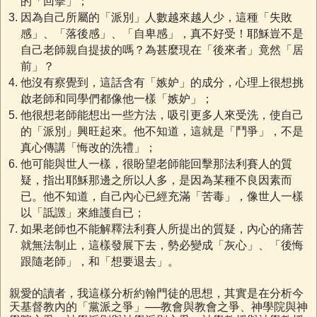
的「回擊」；
因為自己所屬的「派別」人數越來越人少，這種「失敗
感」、「落後感」、「自卑感」，真不好受！耶穌豈不是
自己老師親自提拔的嗎？為甚麼現在「後來者」竟然「居
前」？
他沒有察覺到，這話含有「嫉妒」的成分，心理上很想挑
啟老師和同學們都像他一樣「嫉妒」；
他很想老師能想出一些方法，吸引更多人來受洗，使自己
的「派別」興旺起來。他不知道，這就是「鬥爭」，不是
真心傳講「悔改的洗禮」；
他可能與世人一樣，很盼望老師能回擊那法利賽人的質
疑，指出耶穌那邊之所以人多，是因為某種不良因素而
已。他不知道，自己內心已經充滿「苦毒」，像世人一樣
以「詆譭」來維護自已；
如果老師也不能解釋法利賽人所提出的質疑，內心的痛苦
就無法制止，這樣發展下去，勢必變成「灰心」、「後悔
跟隨老師」，和「想要退去」。
親愛的讀者，我這樣分析約翰門徒的思想，其實是在分析今
天基督教內的「黨派之爭」──教會與教會之爭、神學院與神