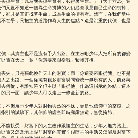
喪掉生命；凡為我喪掉生命的，必得著生命。」（太十六25）這
我們又豈不知道一個為生命拼搏的人仍必會眼見自己生命的喪掉，
者，卻才是真正找著生命，成為生命的擁有者。然而，在我們當中
滿不在乎，只把主的道路作為人生的焦點？這是沉重的代價，也是
代價，其實主也不是沒有予人出路。在主吩咐少年人把所有的都變
有財寶在天上」並「你還要來跟從我」緊接其後。
的喪失，只是藉此換作天上的財寶；而「你還要來跟從我」也不是
的人之出路。一個從擁有很多財富瞬間變成一無所有的人，前路與
何去何從，有誰知曉？但主以「跟從他」作為這指示的終結，這本
引的另一面，讓少年人可以走上一條全新的路。
去，不但展示少年人對財物與己的不捨，更是他信仰中的空虛。之
這指引的試驗下，其信仰的虛空即時顯露無遺，無從掩飾。
人不能接受；財富下的人生改作跟隨主的生活，少年人無力踏上。
的財寶又怎及地上眼前財富的真實？跟隨主的生活又怎能及財富下