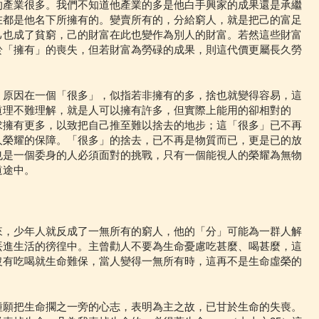
的產業很多。我們不知道他產業的多是他白手興家的成果還是承繼
在都是他名下所擁有的。變賣所有的，分給窮人，就是把己的富足
己也成了貧窮，己的財富在此也變作為別人的財富。若然這些財富
於「擁有」的喪失，但若財富為勞碌的成果，則這代價更屬長久勞
，原因在一個「很多」，似指若非擁有的多，捨也就變得容易，這
道理不難理解，就是人可以擁有許多，但實際上能用的卻相對的
求擁有更多，以致把自己推至難以捨去的地步；這「很多」已不再
人榮耀的保障。「很多」的捨去，已不再是物質而已，更是已的放
也是一個委身的人必須面對的挑戰，只有一個能視人的榮耀為無物
道途中。
來，少年人就反成了一無所有的窮人，他的「分」可能為一群人解
丟進生活的徬徨中。主曾勸人不要為生命憂慮吃甚麼、喝甚麼，這
沒有吃喝就生命難保，當人變得一無所有時，這再不是生命虛榮的
。
種願把生命擱之一旁的心志，表明為主之故，已甘於生命的失喪。