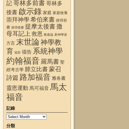
哥林多前書
記
哥林多
啟示錄
後書
家庭
家庭牧養
希伯來書
崇拜神學
彼得前
提摩太後書
撒
書
彼得後書
母耳記上
救恩
教會論
新神學派
末世論
神學教
方言
系統神學
育
禱告
福音
約翰福音
羅馬書
聖
蒙召
腓立比書
經考古學
路加福音
詩篇
雅各書
馬太
靈恩運動
馬可福音
福音
記錄
分類