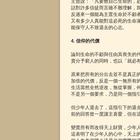
主曾說：「凡要救自己生命的，必
話對許多信徒而言雖不難理解，
反過來一個能為主置生命於不顧
又有多少人真能對這必死的生命
能保守人不致退去的心志。
4. 信仰的代價
論到生命的不顧與任由其喪失的
賣分予窮人的同時，也以「就必
原來把所有的分出去並不是真正
加倍的代價，反是一個一無所有
生活當然全然逆改，無從掌握，
不是另一個要求，乃是同一個指
但少年人退去了，這指引下的退
前的回答曾一度讓主喜愛，但在
變賣所有而改得天上財寶，少年
這表明了在少年人的心中，天上