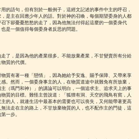
常用的語句，但有別於一般例子，這經文記述的事件中主的呼召，
求，是主在回應少年人的話。對於神的召喚，每個期望委身的人都
呼召下卻憂憂愁愁的走了，因為他無法付得起這麼的一個委身代
，也是一個值得每個委身者反思的問題。
地走了，是因為他的產業很多。不能放棄產業，不甘變賣所有分給
上物質的代價。
對物質有著一種「戀情」，因為她給予安逸、賜予保障、又帶來享
之感。然而，一個委身事主的人，在物質道途中就難免有所放棄，
個主（瑪門和神）」的講論可以明白，一個追求主、追求天上的事
地物質的目標。難怪主曾說道：「狐狸有洞、天空的飛鳥有窩，人
從主的人，就連生活中最基本的需要也可以喪失，又何能帶著更高
人無法走在主的路上，不甘放棄物質的人，也不配作主的門徒，這
的第一步。