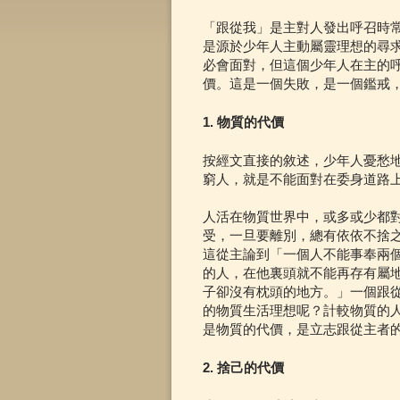
「跟從我」是主對人發出呼召時
是源於少年人主動屬靈理想的尋
必會面對，但這個少年人在主的
價。這是一個失敗，是一個鑑戒
1. 物質的代價
按經文直接的敘述，少年人憂愁
窮人，就是不能面對在委身道路
人活在物質世界中，或多或少都
受，一旦要離別，總有依依不捨
這從主論到「一個人不能事奉兩
的人，在他裏頭就不能再存有屬
子卻沒有枕頭的地方。」一個跟
的物質生活理想呢？計較物質的
是物質的代價，是立志跟從主者
2. 捨己的代價