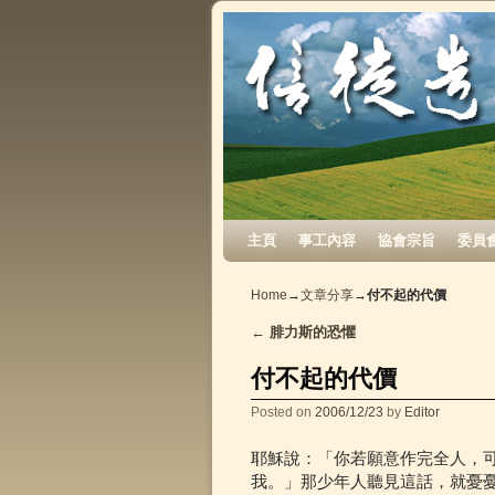
Skip to primary content
Skip to secondary content
主頁
事工內容
協會宗旨
委員
Home
→
文章分享
→
付不起的代價
←
腓力斯的恐懼
Post navigation
付不起的代價
Posted on
2006/12/23
by
Editor
耶穌說：「你若願意作完全人，
我。」那少年人聽見這話，就憂憂