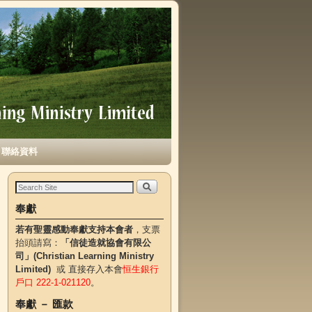
聯絡資料
奉獻
若有聖靈感動奉獻支持本會者
，支票
抬頭請寫：
「信徒造就協會有限公
司」(Christian Learning Ministry
Limited)
或 直接存入本會
恒生銀行
戶口 222-1-021120
。
奉獻 － 匯款