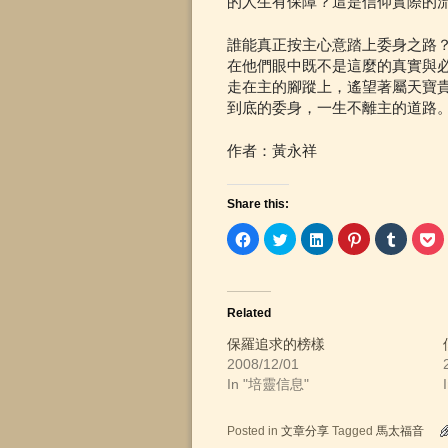
的人生有保障？這是信仰實際的
誰能真正按主心意踏上委身之路
在他們眼中既不是這麼的真實與
走在主的腳蹤上，遙望著屬天寶
到底的委身，一生不離主的道路
作者：黃永祥
Share this:
C
C
C
C
C
C
l
l
l
l
l
l
i
i
i
i
i
i
c
c
c
c
c
c
k
k
k
k
k
k
t
t
t
t
t
t
o
o
o
o
o
o
Related
s
s
s
s
s
s
h
h
h
h
h
h
a
a
a
a
a
a
保羅追求的榜樣
r
r
r
r
r
r
2008/12/01
e
e
e
e
e
e
o
o
o
o
o
o
In "培靈信息"
n
n
n
n
n
n
F
T
L
P
T
P
a
w
i
i
u
o
c
i
n
n
m
c
Posted in
文章分享
Tagged
馬太福音
e
t
k
t
b
k