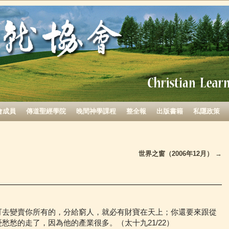
會成員
傳道聖經學院
晚間神學課程
整全報
出版書籍
私隱政策
世界之窗（2006年12月）
→
可去變賣你所有的，分給窮人，就必有財寶在天上；你還要來跟從
愁愁的走了，因為他的產業很多。（太十九21/22）