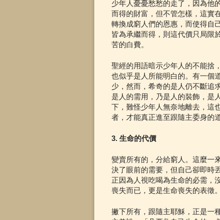
少年人憂憂愁愁的走了，因為他
而得的財富，但不管怎樣，這實
轉換成窮人們的恩惠，而使得自
皆為承繼而得，則這代價只局限
苦的白費。
聖經的用語暗示少年人的不能捨
也似乎是人所能明白的。有一個
少，然而，希奇的是人仍不斷追
是人的需用，乃是人的裝飾，是
下，難怪少年人無奈地離去，這
者，才能真正進至跟隨主委身的
3. 生命的代價
變賣所有的，分給窮人。這麼一
決了眼前的需要，但自己卻即時
正因為人視吃喝為生命的必需，
喪失而已，更是生命喪失的表徵
撇下所有，跟隨主耶穌，正是一