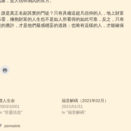
流露，是人信仰測試的良方。
？誰是真正名副其實的門徒？只有具備這超凡信仰的人，地上財富
必需，擁抱財富的人生也不是如人所看得的如此可靠，反之，只有
貴的應許，才是他們最感穩妥的道路；也唯有這樣的人，才能確保
。
C
l
i
c
k
t
o
p
r
i
僕人生命
福音解碼（2021年02月）
n
2003/10/01
2021/01/31
t
(
In "培靈信息"
In "福音解碼"
O
p
e
n
permalink
s