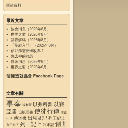
匯款資料
最近文章
協會消息（2026年8月）
世界之窗（2026年8月）
福音解碼（2026年8月）
「聖經入門」（2026年8月）
信耶穌需要悔改嗎？
免去神的忿怒
協會消息（2026年6月）
世界之窗（2026年6月）
信徒造就協會 Facebook Page
文章有關
事奉
以賽
以弗所書
以利亞
使徒行傳
亞書
但以理書
信徒
出埃及記
傳道書
列王紀上
生活
創世
列王記上
利未記
列王紀下