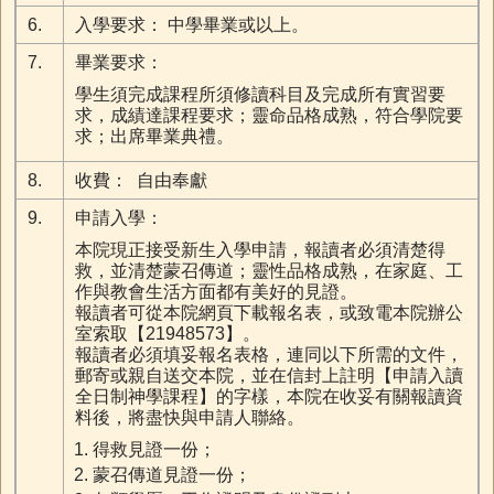
6.
入學要求： 中學畢業或以上。
7.
畢業要求：
學生須完成課程所須修讀科目及完成所有實習要
求，成績達課程要求；靈命品格成熟，符合學院要
求；出席畢業典禮。
8.
收費： 自由奉獻
9.
申請入學：
本院現正接受新生入學申請，報讀者必須清楚得
救，並清楚蒙召傳道；靈性品格成熟，在家庭、工
作與教會生活方面都有美好的見證。
報讀者可從本院網頁下載報名表，或致電本院辦公
室索取【21948573】。
報讀者必須填妥報名表格，連同以下所需的文件，
郵寄或親自送交本院，並在信封上註明【申請入讀
全日制神學課程】的字樣，本院在收妥有關報讀資
料後，將盡快與申請人聯絡。
得救見證一份；
蒙召傳道見證一份；