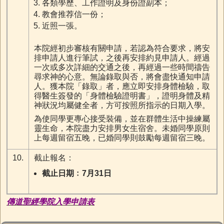
各類學歷、工作證明及身份證副本；
教會推荐信一份；
近照一張。
本院經初步審核有關申請，若認為符合要求，將安
排申請人進行筆試，之後再安排約見申請人。經過
一次或多次詳細的交通之後，再經過一些時間禱告
尋求神的心意。無論錄取與否，將會盡快通知申請
人。獲本院「錄取」者，應立即安排身體檢驗，取
得醫生簽發的「身體檢驗證明書」，證明身體及精
神狀況均屬健全者，方可按照所指示的日期入學。
為使同學更專心接受裝備，並在群體生活中操練屬
靈生命，本院盡力安排男女生宿舍。未婚同學原則
上每週留宿五晚，已婚同學則鼓勵每週留宿三晚。
10.
截止報名：
截止日期﹕7月31日
傳道聖經學院入學申請表