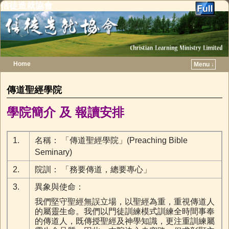
信徒造就協會
Home
Menu ↓
Skip to primary content
Skip to secondary content
傳道聖經學院
學院簡介
及
報讀安排
1.
名稱： 「傳道聖經學院」(Preaching Bible
Seminary)
2.
院訓： 「務要傳道，總要專心」
3.
異象與使命：
我們堅守聖經無誤立場，以聖經為重，重視傳道人
的屬靈生命。我們以門徒訓練模式訓練全時間事奉
的傳道人，既傳授聖經及神學知識，更注重訓練屬