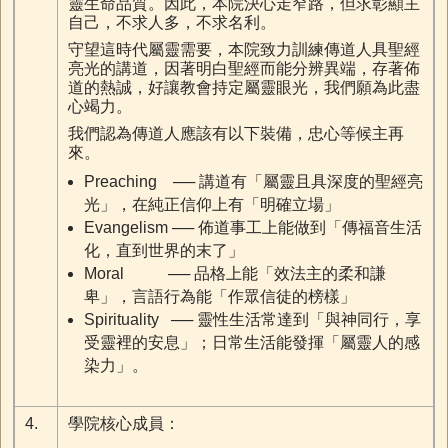
靈生命品質。因此，本院決心走窄路，但求彰顯主
自己，不求人多，不求名利。
守望這時代屬靈需要，本院致力訓練傳道人具聖經
亮光的講道，因著明白聖經而能分辨異端，存著佈
道的熱誠，好讓教會持定屬靈眼光，我們願為此盡
心竭力。
我們認為傳道人應該有以下裝備，忠心等候主再
來。
Preaching ── 講道有「屬靈且具深度的聖經亮
光」，在純正信仰上有「明確立場」
Evangelism ── 佈道事工上能做到「傳福音生活
化，直到世界的末了」
Moral ── 品格上能「效法主的柔和謙
卑」，言語行為能「作眾信徒的榜樣」
Spirituality ── 靈性生活常達到「與神同行，享
受靈裡的安息」；日常生活能發揮「屬靈人的感
染力」。
4.
學院核心成員：