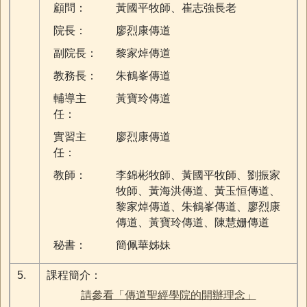
顧問：
黃國平牧師、崔志強長老
院長：
廖烈康傳道
副院長：
黎家焯傳道
教務長：
朱鶴峯傳道
輔導主
黃寶玲傳道
任：
實習主
廖烈康傳道
任：
教師：
李錦彬牧師、黃國平牧師、劉振家
牧師、黃海洪傳道、黃玉恒傳道、
黎家焯傳道、朱鶴峯傳道、廖烈康
傳道、黃寶玲傳道、陳慧姗傳道
秘書：
簡佩華姊妹
5.
課程簡介：
請參看「傳道聖經學院的開辦理念」