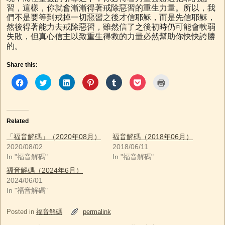
習，這樣，你就會漸漸得著戒除惡習的重生力量。所以，我
們不是要等到戒掉一切惡習之後才信耶穌，而是先信耶穌，
然後得著能力去戒除惡習，雖然信了之後初時仍可能會軟弱
失敗，但真心信主以致重生得救的力量必然幫助你快快誇勝
的。
Share this:
C
C
C
C
C
C
C
l
l
l
l
l
l
l
i
i
i
i
i
i
i
c
c
c
c
c
c
c
k
k
k
k
k
k
k
t
t
t
t
t
t
t
o
o
o
o
o
o
o
Related
s
s
s
s
s
s
p
h
h
h
h
h
h
r
a
a
a
a
a
a
i
「福音解碼」（2020年08月）
福音解碼（2018年06月）
r
r
r
r
r
r
n
2020/08/02
2018/06/11
e
e
e
e
e
e
t
o
o
o
o
o
o
(
In "福音解碼"
In "福音解碼"
n
n
n
n
n
n
O
F
T
L
P
T
P
p
福音解碼（2024年6月）
a
w
i
i
u
o
e
c
i
n
n
m
c
n
2024/06/01
e
t
k
t
b
k
s
b
t
e
e
l
e
i
In "福音解碼"
o
e
d
r
r
t
n
o
r
I
e
(
(
n
k
(
n
s
O
O
e
Posted in
福音解碼
permalink
(
O
(
t
p
p
w
O
p
O
(
e
e
w