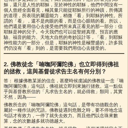
穌，還只是人性的耶穌，至於神性的耶穌，他們中間沒有一
個人曾經全面看見，極其量只能從耶穌所行的神蹟，所傳講
的道理，所表現的屬靈能力，稍微「看」到耶穌的神性。所
謂的「看」，還不是肉眼的看，而是信心眼睛的看。所以，
他們還是要用信心去接受他們所未真正看見的那一部分：信
耶穌是神的兒子。今天我們也可以從聖經真理、預言的應
驗、福音的能力、天地大自然的奇妙設計等，「看」到耶穌
神性能力的一部分，但是，耶穌的神性是極豐盛的，許多我
們仍沒有「看」到的，是需要我們用信心去接受的。
2.
佛教徒念「喃嘸阿彌陀佛」也立即得到佛祖
的拯救，這與基督徒求告主名有何分別？
答： 根據佛教某派的信念，甚麼時候虔誠的佛教徒一念「喃
嘸阿彌陀佛」這句話，佛祖就立即到來施行拯救。這一點似
乎與基督教所信的「凡求告主名的，就必得救」類同，其實
不然，因為——
佛教所念的「喃嘸阿彌陀佛」這句話，是帶有功德觀念的，
屬於一種作法的咒語。佛教徒遇到危難之時，要不停地念這
句話才有效力，一停了就失去效力。而且他們以念珠來數
算，念的次數越多就功德越大。