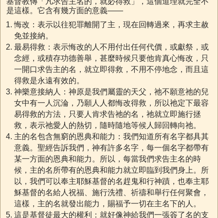
基督教傳「凡求告主名的，就必得救」，這個道理就完全不
是這樣。它含有幾方面的意義——
悔改：表示以往犯罪離開了主，現在回轉過來，再求主赦
免並接納。
最易得救：表示悔改的人不用付出任何代價，或獻祭，或
念經，或積存功德善舉，甚麼時候只要他肯真心悔改，只
一開口求告主的名，就立即得救，不用不停地念，而且這
得救是永遠有效的。
神樂意接納人：神原是我們屬靈的天父，祂不願意祂的兒
女中有一人沉淪，乃願人人都悔改得救，所以祂定下最容
易得救的方法，只要人肯求告祂的名，祂就立即施行拯
救，表示祂愛人的熱切，隨時隨地等候人歸回轉向祂。
主的名包含無窮的恩典和能力：我們知道所有名字都具其
意義。聖經告訴我們，神有許多名字，每一個名字都帶有
某一方面的恩典和能力。所以，每當我們求告主名的時
候，主的名所帶有的恩典和能力就立即臨到我們身上。所
以，我們可以奉主耶穌基督的名趕鬼和行神蹟，也奉主耶
穌基督的名給人祝福、施行洗禮、祈禱和舉行任何聚會，
這樣，主的名就發出能力，賜福予一切在主名下的人。
這是基督徒最大的權利：就好像神給我們一張簽了名的支