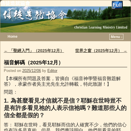
信徒造就協會
Home
Menu ↓
Skip to primary content
Skip to secondary content
←
「聖經入門」（2025年12月）
世界之窗（2025年12月）
→
Post navigation
福音解碼（2025年12月）
Posted on
2025/12/06
by
Editor
【本欄所有問題及答案，皆摘自《福音神學暨福音難題解
答》，承蒙作者吳主光先生允許轉載，特此致謝！】
問題：
1.
為甚麼看見才信就不是信？耶穌在世時豈不
是有許多看見祂的人表示信祂嗎？難道那些人的
信全都是假的？
答： 耶穌在世時，看見耶穌而信的人確實不少，他們的信心
也有許多是真的。但是，我們應該明白，他們所看見的耶