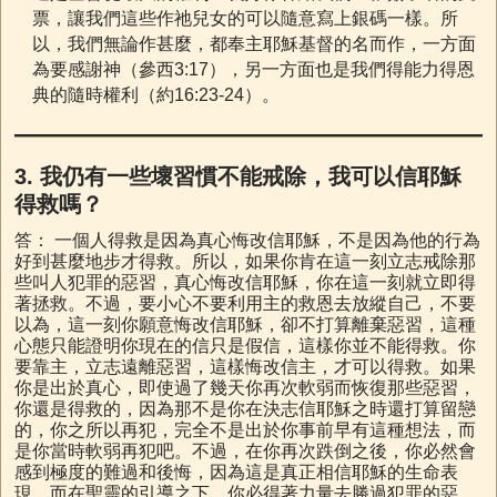
票，讓我們這些作祂兒女的可以隨意寫上銀碼一樣。所
以，我們無論作甚麼，都奉主耶穌基督的名而作，一方面
為要感謝神（參西3:17），另一方面也是我們得能力得恩
典的隨時權利（約16:23-24）。
3. 我仍有一些壞習慣不能戒除，我可以信耶穌
得救嗎？
答： 一個人得救是因為真心悔改信耶穌，不是因為他的行為
好到甚麼地步才得救。所以，如果你肯在這一刻立志戒除那
些叫人犯罪的惡習，真心悔改信耶穌，你在這一刻就立即得
著拯救。不過，要小心不要利用主的救恩去放縱自己，不要
以為，這一刻你願意悔改信耶穌，卻不打算離棄惡習，這種
心態只能證明你現在的信只是假信，這樣你並不能得救。你
要靠主，立志遠離惡習，這樣悔改信主，才可以得救。如果
你是出於真心，即使過了幾天你再次軟弱而恢復那些惡習，
你還是得救的，因為那不是你在決志信耶穌之時還打算留戀
的，你之所以再犯，完全不是出於你事前早有這種想法，而
是你當時軟弱再犯吧。不過，在你再次跌倒之後，你必然會
感到極度的難過和後悔，因為這是真正相信耶穌的生命表
現，而在聖靈的引導之下，你必得著力量去勝過犯罪的惡