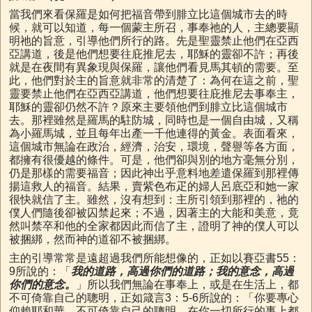
當我們來看保羅是如何把福音帶到腓立比這個城市去的時
候，就可以知道，每一個蒙主所召，事奉祂的人，主總要顯
明祂的旨意，引導他們所行的路。先是聖靈禁止他們在亞西
亞講道，後是他們想要往庇推尼去，耶穌的靈卻不許；再後
就是在夜間有異象現與保羅，讓他們看見馬其頓的需要。至
此，他們對於主的旨意就非常的清楚了：為何在這之前，聖
靈要禁止他們在亞西亞講道，他們想要往庇推尼去事奉主，
耶穌的靈卻仍然不許？
原來主要領他們到腓立比這個城市
去。那裡雖然是羅馬的駐防城，同時也是一個自由城，又稱
為小羅馬城，並且每年出產一千他連得的黃金。表面看來，
這個城市無論在政治，經濟，治安，環境，聲譽等各方面，
都擁有很優越的條件。可是，他們卻與別的地方毫無分別，
仍是那樣的需要福音；因此神出乎意料地差遣保羅到那裡傳
揚這救人的福音。結果，賣紫色布疋的婦人呂底亞和她一家
很快就信了主。雖然，沒有想到：主所引領到那裡的，祂的
僕人們隨後卻被囚禁起來；不過，因著主的大能和美意，竟
然叫禁卒和他的全家都因此而信了主，證明了神的僕人可以
被捆綁，然而神的道卻不被捆綁。
主的引導常常是遠超過我們所能想像的，正如以賽亞書55：
9所說的：「
我的道路，高過你們的道路；我的意念，高過
你們的意念。
」所以我們無論在事奉上，或是在生活上，都
不可倚靠自己的聰明，正如箴言3：5-6所說的：「你要專心
仰賴耶和華，不可倚靠自己的聰明，在你一切所行的事上都