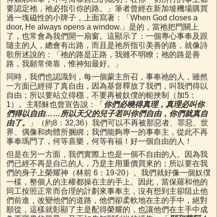
要認定祂，祂必指引你的路。」筆者曾經在新加坡機場購買
過一塊磁性的小牌子，上面寫著：「When God closes a
door, He always opens a window.」是的，當祂把門關上
了，也常會為我們開一扇窗。這顯示了：一個專心事奉及跟
隨主的人，總會有出路，而且是祂所指引美善的路，就像詩
歌所述說的：「祂的路是正路，我雖不明瞭；祂的路是善
路，我願常倚靠，惟神知最好。」
同時，我們也認識到，每一個蒙主所召，事奉祂的人，雖然
一方面已經得了真自由，因為基督釋放了我們，叫我們得以
自由；所以要站立得穩，不要再被奴僕的軛挾制（加5：
1）。主耶穌也曾宣告說：「
你們必曉得真理，真理必叫你
們得以自由……所以天父的兒子若叫你們自由，你們就真自
由了。
」（約8：32,36）我們可以不再被那惡者、罪惡、世
界、偶像和肉體所捆綁；我們能夠專一的事奉主，從此不再
事奉瑪門了，何等喜樂，何等有福！好一個自由的人！
但是在另一方面，我們實際上也是一個不自由的人。因為我
們已經不再是自己的人，乃是主用重價買來的；所以要在我
們的身子上榮耀神（林前 6：19-20）。我們就好像一個奴僕
一樣，整個人的主權都操在主的手上。因此，當保羅和他的
同工按照正常而合理的計劃來事奉主，沒有想到主卻阻止他
們前進，改變他們的道路，他們卻柔軟地在主的手中，絕對
順從，這樣就彰顯了主是配得榮耀的，也讓他們在主手中成