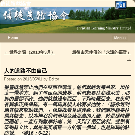
信徒造就協會
Home
Menu ↓
Skip to primary content
Skip to secondary content
←
世界之窗（2013年3月）
最後由天使傳的「永遠的福音」
Post navigation
→
人的道路不由自己
Posted on
2013/05/01
by
Editor
聖靈既然禁止他們在亞西亞講道，他們就經過弗呂家、加拉
太一帶地方。到了每西亞的邊界，他們想要往庇推尼去，耶
穌的靈卻不許。他們就越過每西亞，下到特羅亞去。在夜間
有異象現與保羅。有一個馬其頓人站著求他說：「請你過到
馬其頓來幫助我們。」保羅既看見這異象，我們隨即想要往
馬其頓去，以為神召我們傳福音給那裏的人聽。於是從特羅
亞開船，一直行到撒摩特喇，第二天到了尼亞波利。從那裏
來到腓立比，就是馬其頓這一方的頭一個城，也是羅馬的駐
防城。（徒16：6-12）