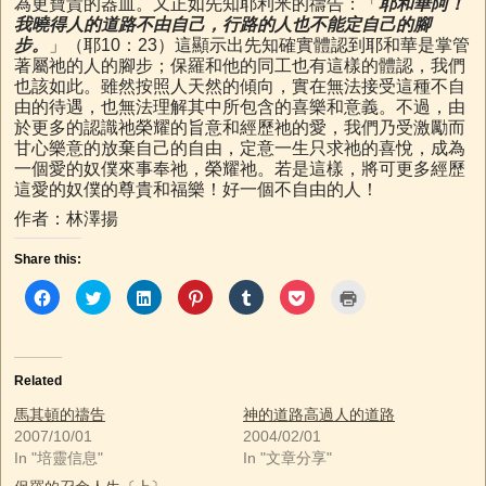
為更寶貴的器皿。又正如先知耶利米的禱告：「
耶和華阿！
我曉得人的道路不由自己，行路的人也不能定自己的腳
步。
」（耶10：23）這顯示出先知確實體認到耶和華是掌管
著屬祂的人的腳步；保羅和他的同工也有這樣的體認，我們
也該如此。雖然按照人天然的傾向，實在無法接受這種不自
由的待遇，也無法理解其中所包含的喜樂和意義。不過，由
於更多的認識祂榮耀的旨意和經歷祂的愛，我們乃受激勵而
甘心樂意的放棄自己的自由，定意一生只求祂的喜悅，成為
一個愛的奴僕來事奉祂，榮耀祂。若是這樣，將可更多經歷
這愛的奴僕的尊貴和福樂！好一個不自由的人！
作者：林澤揚
Share this:
C
C
C
C
C
C
C
l
l
l
l
l
l
l
i
i
i
i
i
i
i
c
c
c
c
c
c
c
k
k
k
k
k
k
k
t
t
t
t
t
t
t
o
o
o
o
o
o
o
Related
s
s
s
s
s
s
p
h
h
h
h
h
h
r
a
a
a
a
a
a
i
馬其頓的禱告
神的道路高過人的道路
r
r
r
r
r
r
n
2007/10/01
2004/02/01
e
e
e
e
e
e
t
o
o
o
o
o
o
(
In "培靈信息"
In "文章分享"
n
n
n
n
n
n
O
F
T
L
P
T
P
p