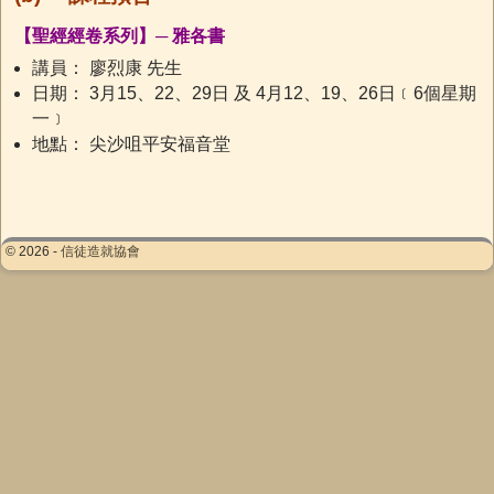
【聖經經卷系列】─ 雅各書
講員： 廖烈康 先生
日期： 3月15、22、29日 及 4月12、19、26日﹝6個星期
一﹞
地點： 尖沙咀平安福音堂
© 2026 -
信徒造就協會