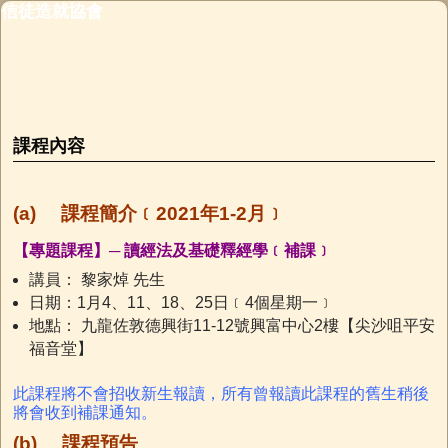
信徒造就協會
Skip to primary content
Skip to secondary content
課程內容
(a) 課程簡介
﹝2021年1-2月﹞
【專題課程】─ 讀經法及基礎釋經學﹝補課﹞
講員： 黎家焯 先生
日期：1月4、11、18、25日﹝4個星期一﹞
地點： 九龍佐敦德興街11-12號興富中心2樓【尖沙咀平安
福音堂】
此課程將不會招收新生報讀，所有曾報讀此課程的舊生稍後
將會收到補課通知。
(b) 課程預告