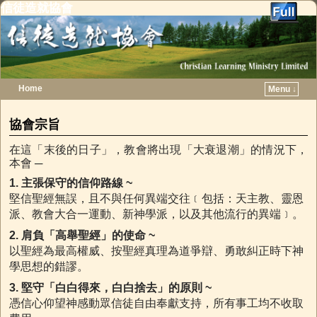
信徒造就協會
Home
Menu ↓
Skip to primary content
Skip to secondary content
協會宗旨
在這「末後的日子」，教會將出現「大衰退潮」的情況下，
本會 ─
1. 主張保守的信仰路線 ~
堅信聖經無誤，且不與任何異端交往﹝包括：天主教、靈恩
派、教會大合一運動、新神學派，以及其他流行的異端﹞。
2. 肩負「高舉聖經」的使命 ~
以聖經為最高權威、按聖經真理為道爭辯、勇敢糾正時下神
學思想的錯謬。
3. 堅守「白白得來，白白捨去」的原則 ~
憑信心仰望神感動眾信徒自由奉獻支持，所有事工均不收取