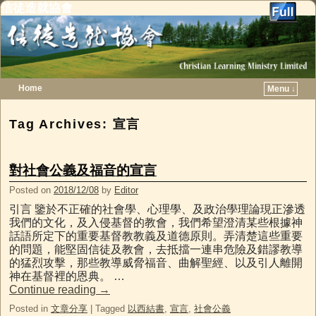
信徒造就協會
Home
Menu ↓
Skip to primary content
Skip to secondary content
Tag Archives:
宣言
對社會公義及福音的宣言
Posted on
2018/12/08
by
Editor
引言 鑒於不正確的社會學、心理學、及政治學理論現正滲透
我們的文化，及入侵基督的教會，我們希望澄清某些根據神
話語所定下的重要基督教教義及道德原則。弄清楚這些重要
的問題，能堅固信徒及教會，去抵擋一連串危險及錯謬教導
的猛烈攻擊，那些教導威脅福音、曲解聖經、以及引人離開
神在基督裡的恩典。 …
Continue reading
→
Posted in
文章分享
|
Tagged
以西結書
,
宣言
,
社會公義