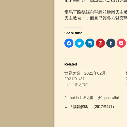
是多美好的。但這些只是出於人
當馬丁路德歸向聖經並脫離天主教
天主教合一，而且已經多方背棄
Share this:
C
C
C
C
C
C
l
l
l
l
l
l
i
i
i
i
i
i
c
c
c
c
c
c
k
k
k
k
k
k
t
t
t
t
t
t
o
o
o
o
o
o
Related
s
s
s
s
s
s
h
h
h
h
h
h
a
a
a
a
a
a
世界之窗（2021年02月）
r
r
r
r
r
r
2021/01/31
e
e
e
e
e
e
o
o
o
o
o
o
In "世界之窗"
n
n
n
n
n
n
F
T
L
P
T
P
a
w
i
i
u
o
c
i
n
n
m
c
Posted in
世界之窗
permalink
e
t
k
t
b
k
b
t
e
e
l
e
o
e
d
r
r
t
←
「福音解碼」（2017年2月）
Post navigation
o
r
I
e
(
(
k
(
n
s
O
O
(
O
(
t
p
p
O
p
O
(
e
e
p
e
p
O
n
n