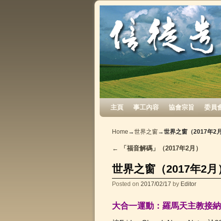
Skip to primary content
Skip to secondary content
主頁
事工內容
協會宗旨
委員
Home
→
世界之窗
→
世界之窗（2017年2
←
「福音解碼」（2017年2月）
Post navigation
世界之窗（2017年2月
Posted on
2017/02/17
by
Editor
大合一運動：羅馬天主教接納