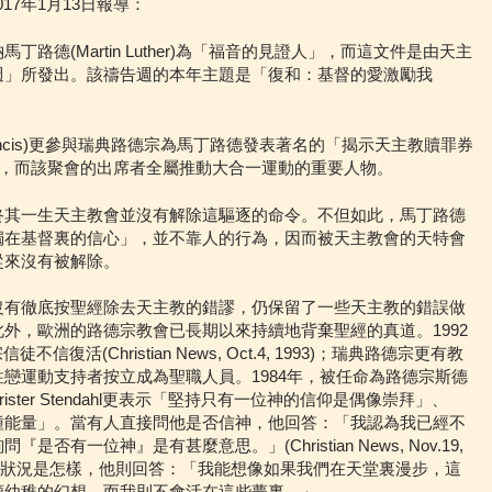
s於2017年1月13日報導：
路德(Martin Luther)為「福音的見證人」，而這文件是由天主
週」所發出。該禱告週的本年主題是「復和：基督的愛激勵我
rancis)更參與瑞典路德宗為馬丁路德發表著名的「揭示天主教贖罪券
念，而該聚會的出席者全屬推動大合一運動的重要人物。
終其一生天主教會並沒有解除這驅逐的命令。不但如此，馬丁路德
獨在基督裏的信心」，並不靠人的行為，因而被天主教會的天特會
從來沒有被解除。
沒有徹底按聖經除去天主教的錯謬，仍保留了一些天主教的錯誤做
外，歐洲的路德宗教會已長期以來持續地背棄聖經的真道。1992
復活(Christian News, Oct.4, 1993)；瑞典路德宗更有教
戀運動支持者按立成為聖職人員。1984年，被任命為路德宗斯德
ster Stendahl更表示「堅持只有一位神的信仰是偶像崇拜」、
種能量」。當有人直接問他是否信神，他回答：「我認為我已經不
有一位神』是有甚麼意思。」(Christian News, Nov.19,
死後的狀況是怎樣，他則回答：「我能想像如果我們在天堂裏漫步，這