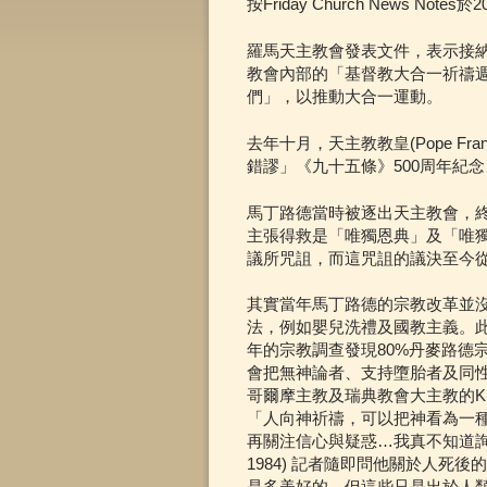
按Friday Church News Note
羅馬天主教會發表文件，表示接納馬丁
教會內部的「基督教大合一祈禱
們」，以推動大合一運動。
去年十月，天主教教皇(Pope F
錯謬」《九十五條》500周年紀
馬丁路德當時被逐出天主教會，
主張得救是「唯獨恩典」及「唯
議所咒詛，而這咒詛的議決至今
其實當年馬丁路德的宗教改革並
法，例如嬰兒洗禮及國教主義。此
年的宗教調查發現80%丹麥路德宗信徒不信
會把無神論者、支持墮胎者及同性
哥爾摩主教及瑞典教會大主教的Kri
「人向神祈禱，可以把神看為一
再關注信心與疑惑…我真不知道詢問『是否
1984) 記者隨即問他關於人