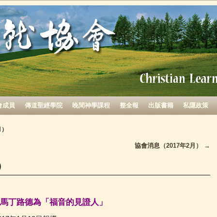
會成員
傳道聖經學院
晚間神學課程
整全報
出版書籍
私隱政策
月）
協會消息（2017年2月）
→
）
馬丁路德為「福音的見證人」