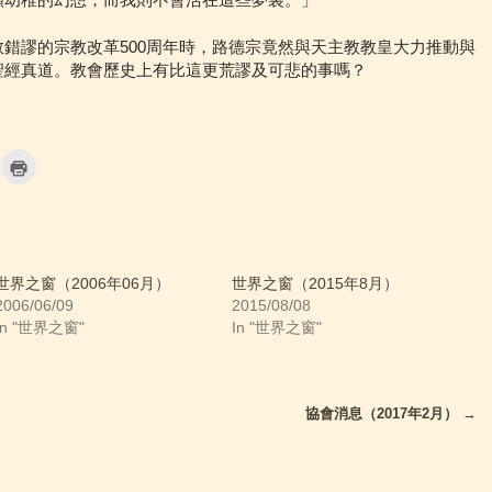
類幼稚的幻想，而我則不會活在這些夢裏。」
錯謬的宗教改革500周年時，路德宗竟然與天主教教皇大力推動與
聖經真道。教會歷史上有比這更荒謬及可悲的事嗎？
C
l
i
c
k
t
o
p
r
i
世界之窗（2006年06月）
世界之窗（2015年8月）
n
2006/06/09
2015/08/08
t
(
In "世界之窗"
In "世界之窗"
O
p
e
n
s
i
n
協會消息（2017年2月）
→
n
e
w
w
i