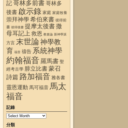
哥林多前書
記
哥林多
啟示錄
後書
家庭
家庭牧養
希伯來書
崇拜神學
彼得前
提摩太後書
撒
書
彼得後書
母耳記上
救恩
教會論
新神學派
末世論
神學教
方言
系統神學
育
禱告
福音
約翰福音
羅馬書
聖
蒙召
腓立比書
經考古學
路加福音
詩篇
雅各書
馬太
靈恩運動
馬可福音
福音
記錄
分類