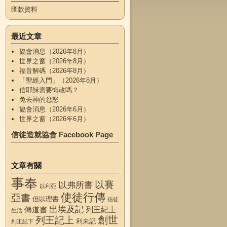
匯款資料
最近文章
協會消息（2026年8月）
世界之窗（2026年8月）
福音解碼（2026年8月）
「聖經入門」（2026年8月）
信耶穌需要悔改嗎？
免去神的忿怒
協會消息（2026年6月）
世界之窗（2026年6月）
信徒造就協會 Facebook Page
文章有關
事奉
以賽
以弗所書
以利亞
使徒行傳
亞書
但以理書
信徒
出埃及記
傳道書
列王紀上
生活
創世
列王記上
利未記
列王紀下