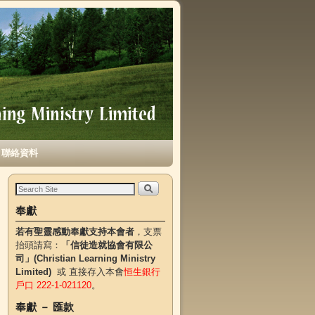
聯絡資料
奉獻
若有聖靈感動奉獻支持本會者
，支票
抬頭請寫：
「信徒造就協會有限公
司」(Christian Learning Ministry
Limited)
或 直接存入本會
恒生銀行
戶口 222-1-021120
。
奉獻 － 匯款