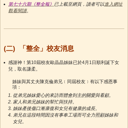
第七十六期《整全報》
已上載至網頁，讀者可以
進入網址
觀看閱讀
。
(二)
「整全」校友消息
感謝神！第10屆校友歐晶晶姊妹已於4月1日順利誕下女
兒，取名謙柔。
姊妹與其丈夫陳克倫弟兄﹝同屆校友﹞有以下感恩事
項：
從弟兄姊妹愛心的來訪而體會到主的關愛與看顧。
家人和弟兄姊妹的幫忙與扶持。
姊妹產後傷口漸康復和女兒有健康的成長。
弟兄在這段時間因沒有事奉工場而可全力照顧姊妹和
女兒。