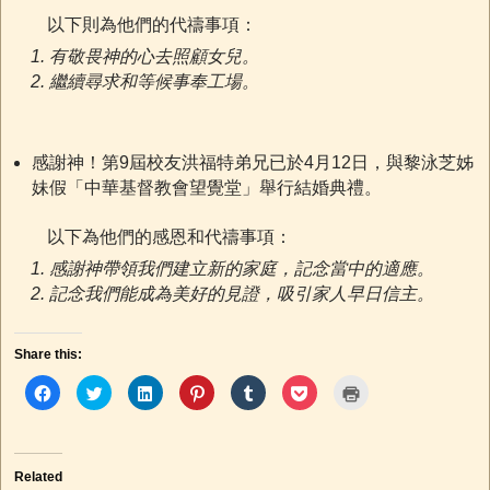
以下則為他們的代禱事項：
有敬畏神的心去照顧女兒。
繼續尋求和等候事奉工場。
感謝神！第9屆校友洪福特弟兄已於4月12日，與黎泳芝姊
妹假「中華基督教會望覺堂」舉行結婚典禮。
以下為他們的感恩和代禱事項：
感謝神帶領我們建立新的家庭，記念當中的適應。
記念我們能成為美好的見證，吸引家人早日信主。
Share this:
C
C
C
C
C
C
C
l
l
l
l
l
l
l
i
i
i
i
i
i
i
c
c
c
c
c
c
c
k
k
k
k
k
k
k
t
t
t
t
t
t
t
o
o
o
o
o
o
o
Related
s
s
s
s
s
s
p