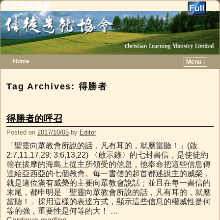
信徒造就協會
Home
Menu ↓
Skip to primary content
Skip to secondary content
Tag Archives:
得勝者
得勝者的呼召
Posted on
2017/10/05
by
Editor
「聖靈向眾教會所說的話，凡有耳的，就應當聽！」(啟
2:7,11,17,29; 3:6,13,22) 〈啟示錄〉的七封書信，是使徒約
翰在拔摩的海島上從主所領受的信息，他奉命把這些信息傳
達給亞西亞的七個教會。每一書信的起首都述說主的威榮，
就是這位滿有威榮的主要向眾教會說話；並且在每一書信的
末尾，都申明是「聖靈向眾教會所說的話，凡有耳的，就應
當聽！」採用這樣的表達方式，顯示這些信息的權威性是何
等的強，重要性是何等的大！ …