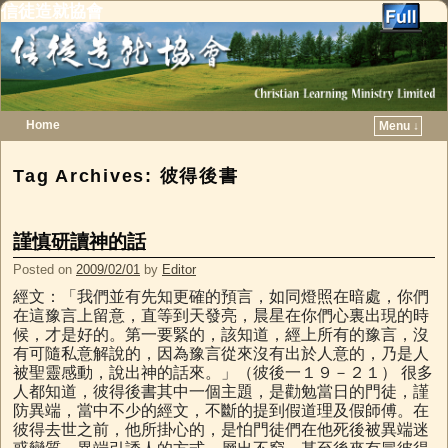
信徒造就協會
Home
Menu ↓
Skip to primary content
Skip to secondary content
Tag Archives:
彼得後書
謹慎研讀神的話
Posted on
2009/02/01
by
Editor
經文：「我們並有先知更確的預言，如同燈照在暗處，你們
在這豫言上留意，直等到天發亮，晨星在你們心裏出現的時
候，才是好的。第一要緊的，該知道，經上所有的豫言，沒
有可隨私意解說的，因為豫言從來沒有出於人意的，乃是人
被聖靈感動，說出神的話來。」（彼後一１９－２１） 很多
人都知道，彼得後書其中一個主題，是勸勉當日的門徒，謹
防異端，當中不少的經文，不斷的提到假道理及假師傅。在
彼得去世之前，他所掛心的，是怕門徒們在他死後被異端迷