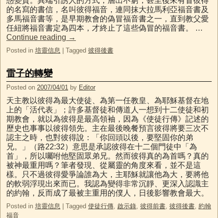
惑變質。異端引誘人的方式，層出不窮，甚至後來有冒彼得
的名寫的書信，名叫彼得福音，連同抹大拉馬利亞福音書及
多馬福音書等，是早期教會的偽冒福音書之一，直到教父愛
任紐將福音書定為四本，才終止了這些偽冒的福音書。 …
Continue reading
→
Posted in
培靈信息
|
Tagged
彼得後書
雷子的轉變
Posted on
2007/04/01
by
Editor
天主教以彼得為最大使徒、為第一任教皇、為耶穌基督在地
上的「活代表」；許多基督徒和傳道人一想到十二使徒和初
期教會，就以為彼得是最高領袖，因為《使徒行傳》記述的
歷史也事事以彼得領先。主在最後晚餐預言彼得將要三次不
認主之時，也對彼得說：「你回頭以後，要堅固你的弟
兄。」（路22:32）意思是承認彼得在十二個門徒中「為
首」，所以囑咐他堅固眾弟兄。然而彼得真的為首嗎？真的
被神最重用嗎？筆者發現、從屬靈的角度來看，並不是這
樣。只不過彼得愛爭論誰為大，主耶穌就讓他為大，要將他
的軟弱浮現出來而已。我認為變得非常沉靜、更深入認識主
的約翰，反而成了最被主重用的僕人，日後影響教會最大。
Posted in
培靈信息
|
Tagged
使徒行傳
,
啟示錄
,
彼得前書
,
彼得後書
,
約翰
福音