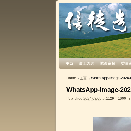
Skip to primary content
Skip to secondary content
主頁
事工內容
協會宗旨
委員
Home
→
主頁
→
WhatsApp-Image-2024-0
WhatsApp-Image-2024
Published
2024/08/05
at
1129 × 1600
in