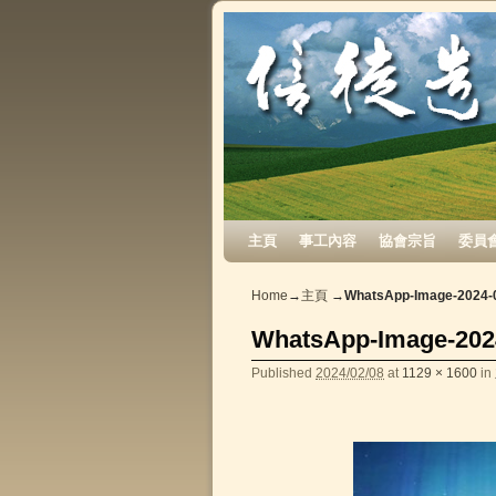
Skip to primary content
Skip to secondary content
主頁
事工內容
協會宗旨
委員
Home
→
主頁
→
WhatsApp-Image-2024-0
WhatsApp-Image-2024
Published
2024/02/08
at
1129 × 1600
in