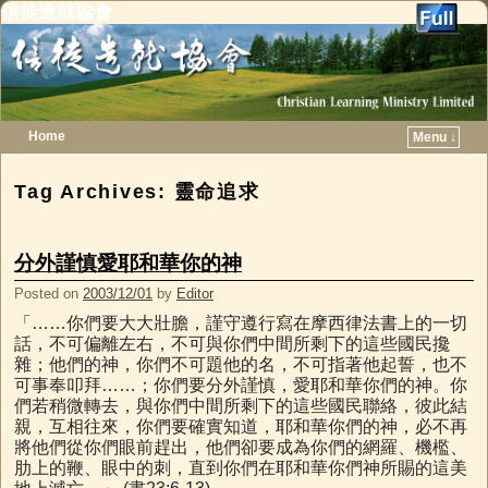
信徒造就協會
Home
Menu ↓
Skip to primary content
Skip to secondary content
Tag Archives:
靈命追求
分外謹慎愛耶和華你的神
Posted on
2003/12/01
by
Editor
「……你們要大大壯膽，謹守遵行寫在摩西律法書上的一切
話，不可偏離左右，不可與你們中間所剩下的這些國民攙
雜；他們的神，你們不可題他的名，不可指著他起誓，也不
可事奉叩拜……；你們要分外謹慎，愛耶和華你們的神。你
們若稍微轉去，與你們中間所剩下的這些國民聯絡，彼此結
親，互相往來，你們要確實知道，耶和華你們的神，必不再
將他們從你們眼前趕出，他們卻要成為你們的網羅、機檻、
肋上的鞭、眼中的刺，直到你們在耶和華你們神所賜的這美